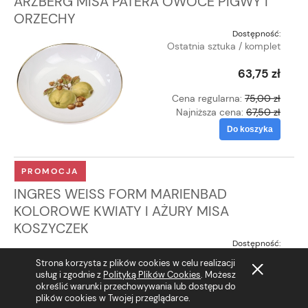
ARZBERG MISA PATERA OWOCE PIGWY I
ORZECHY
Dostępność:
Ostatnia sztuka / komplet
63,75 zł
Cena regularna:
75,00 zł
Najniższa cena:
67,50 zł
Do koszyka
PROMOCJA
INGRES WEISS FORM MARIENBAD
KOLOROWE KWIATY I AŻURY MISA
KOSZYCZEK
Dostępność:
Ostatnia sztuka / komplet
Strona korzysta z plików cookies w celu realizacji
usług i zgodnie z
Polityką Plików Cookies
. Możesz
55,25 zł
określić warunki przechowywania lub dostępu do
plików cookies w Twojej przeglądarce.
Cena regularna:
65,00 zł