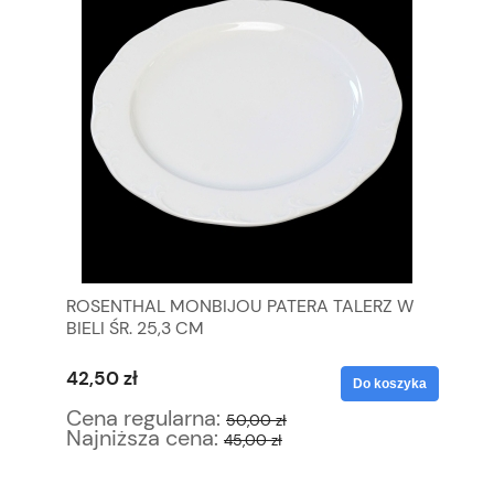
ROSENTHAL MONBIJOU PATERA TALERZ W
SU
BIELI ŚR. 25,3 CM
DR
42,50 zł
63
yka
Do koszyka
Cena regularna:
Ce
50,00 zł
Najniższa cena:
Na
45,00 zł