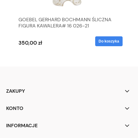
GOEBEL GERHARD BOCHMANN ŚLICZNA
GO
FIGURA KAWALERA# 16 026-21
FI
yka
Do koszyka
350,00 zł
35
ZAKUPY
KONTO
INFORMACJE