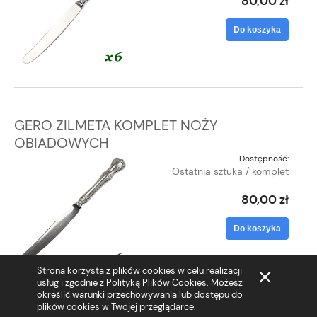
80,00 zł
Do koszyka
GERO ZILMETA KOMPLET NOŻY
OBIADOWYCH
Dostępność:
Ostatnia sztuka / komplet
80,00 zł
Do koszyka
Strona korzysta z plików cookies w celu realizacji
usług i zgodnie z
Polityką Plików Cookies
. Możesz
określić warunki przechowywania lub dostępu do
plików cookies w Twojej przeglądarce.