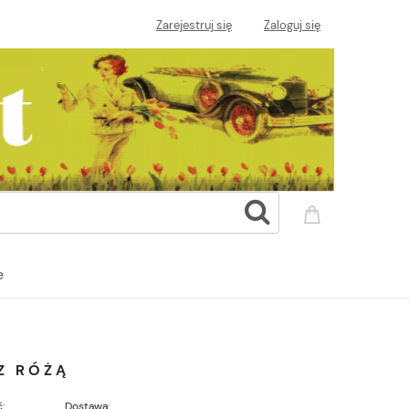
Zarejestruj się
Zaloguj się
e
Z RÓŻĄ
:
Dostawa: