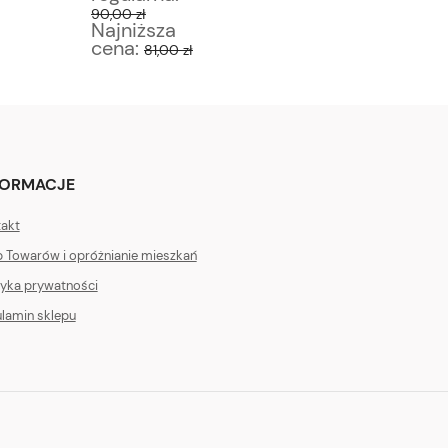
90,00 zł
300,00 z
Najniższa
Najniż
cena:
cena:
81,00 zł
2
FORMACJE
akt
 Towarów i opróżnianie mieszkań
tyka prywatności
lamin sklepu