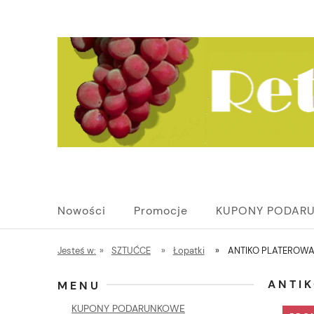
Nowości
Promocje
KUPONY PODAR
Jesteś w:
»
SZTUĆCE
»
Łopatki
»
ANTIKO PLATEROWA
ANTI
MENU
KUPONY PODARUNKOWE