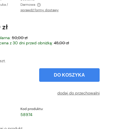
tuka /
Darmowa
sprawdź formy dostawy
ntualnych kosztów
 zł
larna:
50,00 zł
 cena z 30 dni przed obniżką:
45,00 zł
szt.
DO KOSZYKA
dodaj do przechowalni
Kod produktu:
58974
aj o produkt