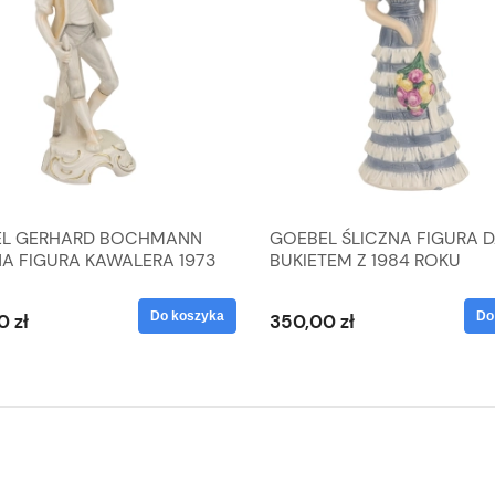
L GERHARD BOCHMANN
GOEBEL ŚLICZNA FIGURA 
NA FIGURA KAWALERA 1973
BUKIETEM Z 1984 ROKU
 1604022
Do koszyka
Do
0 zł
350,00 zł