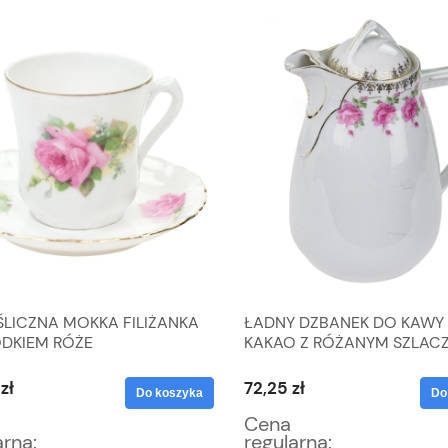
ŚLICZNA MOKKA FILIŻANKA
ŁADNY DZBANEK DO KAWY
ODKIEM RÓŻE
KAKAO Z RÓŻANYM SZLAC
zł
72,25 zł
Do koszyka
Do
Cena
arna:
regularna: