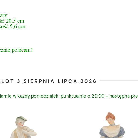
ary:
ść 20,5 cm
kość 5,6 cm
cznie polecam!
LOT 3 SIERPNIA LIPCA 2026
larnie w każdy poniedziałek, punktualnie o 20:00 - następna pre