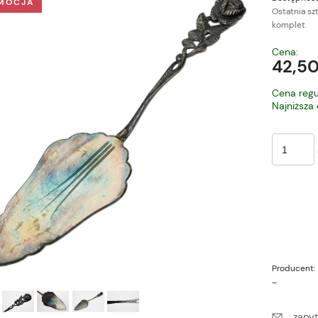
MOCJA
Ostatnia sz
komplet
Cena nie zawiera ewe
Cena:
płatności
42,50
Cena regu
Najniższa
Producent:
-
zapyt