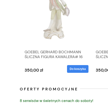
A
GOEBEL GERHARD BOCHMANN
GOEBE
IK ZE
ŚLICZNA FIGURA KAWALERA# 16
ŚLICZ
D
026-21
ROKU#
Do koszyka
Do koszyka
350,00 zł
350,0
OFERTY PROMOCYJNE
8 serwisów w świetnych cenach do soboty!