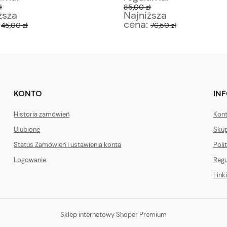
ł
85,00 zł
ższa
Najniższa
:
cena:
45,00 zł
76,50 zł
KONTO
IN
Historia zamówień
Kont
Ulubione
Skup
Status Zamówień i ustawienia konta
Poli
Logowanie
Regu
Linki
Sklep internetowy Shoper Premium