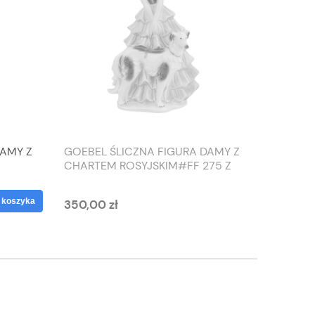
DAMY Z
GOEBEL ŚLICZNA FIGURA DAMY Z
TIEFEN
CHARTEM ROSYJSKIM#FF 275 Z
SŁONIO
1959 ROKU
WAZON
 koszyka
350,00 zł
125,00 