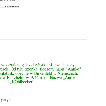
ć znajomemu
tualnych kosztów
 w kształcie gałązki z listkami, zwieńczony
czek. Od tyłu trzonka tłoczony napis "Antiko"
enfabrik, obecnie w Birkenfeld w Niemczech.
rik w Pforzheim w 1946 roku. Nazwa „Antiko”
que” i „KOhlbecker”.
 patyną.