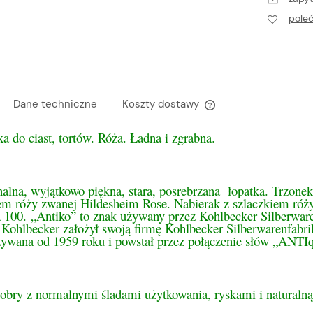
pole
Dane techniczne
Koszty dostawy
a do ciast, tortów. Róża. Ładna i zgrabna.
Cena nie zawiera ewen
płatności
alna, wyjątkowo piękna, stara, posrebrzana łopatka. Trzonek
em róży zwanej Hildesheim Rose. Nabierak z szlaczkiem róży
a 100.
„Antiko” to znak używany przez Kohlbecker Silberwar
 Kohlbecker założył swoją firmę Kohlbecker Silberwarenfab
używana od 1959 roku i powstał przez połączenie słów „ANTI
obry z normalnymi śladami użytkowania, ryskami i naturalną