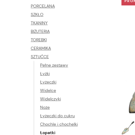
PRO
PORCELANA
SZKŁO
TKANINY
BIŻUTERIA
TOREBKI
CERAMIKA
SZTUĆCE
Pełne zestawy
Łyżki
Łyżeczki
Widelce
Widelczyki
Noże
Łyżeczki do cukru
Chochle i chochelki
Łopatki