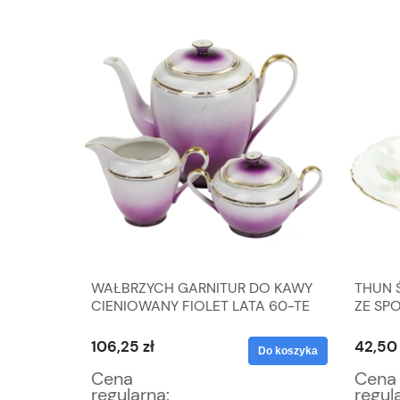
AZON B.
WAŁBRZYCH GARNITUR DO KAWY
THUN 
CIENIOWANY FIOLET LATA 60-TE
ZE SP
106,25 zł
42,50 
Do koszyka
Do koszyka
Cena
Cena
regularna:
regul