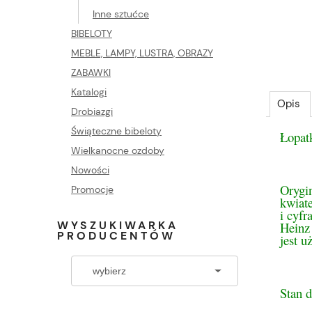
Inne sztućce
BIBELOTY
MEBLE, LAMPY, LUSTRA, OBRAZY
ZABAWKI
Katalogi
Opis
Drobiazgi
Świąteczne bibeloty
Łopatk
Wielkanocne ozdoby
Nowości
Orygin
Promocje
kwiat
i cyfr
WYSZUKIWARKA
Heinz
PRODUCENTÓW
jest 
Stan d