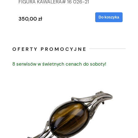
FIGURA KAWALERA# 16 026-21
FI
yka
Do koszyka
350,00 zł
35
OFERTY PROMOCYJNE
8 serwisów w świetnych cenach do soboty!