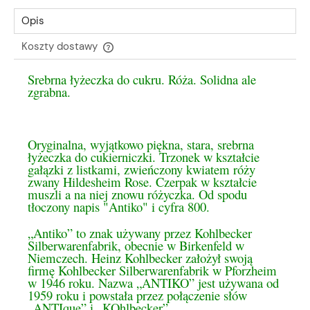
Opis
Koszty dostawy
Cena nie zawiera ewentualnych kosztów płatności
Srebrna łyżeczka do cukru. Róża. Solidna ale
zgrabna.
Oryginalna, wyjątkowo piękna, stara, srebrna
łyżeczka do cukierniczki. Trzonek w kształcie
gałązki z listkami, zwieńczony kwiatem róży
zwany Hildesheim Rose. Czerpak w kształcie
muszli a na niej znowu różyczka. Od spodu
tłoczony napis "Antiko" i cyfra 800.
„Antiko” to znak używany przez Kohlbecker
Silberwarenfabrik, obecnie w Birkenfeld w
Niemczech. Heinz Kohlbecker założył swoją
firmę Kohlbecker Silberwarenfabrik w Pforzheim
w 1946 roku. Nazwa „ANTIKO” jest używana od
1959 roku i powstała przez połączenie słów
„ANTIque” i „KOhlbecker”.