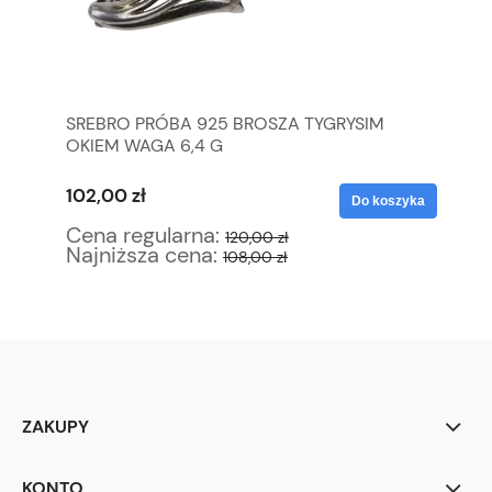
SREBRO PRÓBA 925 BROSZA TYGRYSIM
ST
OKIEM WAGA 6,4 G
102,00 zł
12
yka
Do koszyka
Cena regularna:
Ce
120,00 zł
Najniższa cena:
Na
108,00 zł
ZAKUPY
KONTO