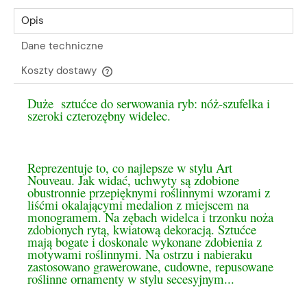
Opis
Dane techniczne
Koszty dostawy
Cena nie zawiera ewentualnych kosztów płatności
Duże sztućce do serwowania ryb: nóż-szufelka i
szeroki czterozębny widelec.
Reprezentuje to, co najlepsze w stylu Art
Nouveau. Jak widać, uchwyty są zdobione
obustronnie przepięknymi roślinnymi wzorami z
liśćmi okalającymi medalion z miejscem na
monogramem. Na zębach widelca i trzonku noża
zdobionych rytą, kwiatową dekoracją. Sztućce
mają bogate i doskonale wykonane zdobienia z
motywami roślinnymi. Na ostrzu i nabieraku
zastosowano grawerowane, cudowne, repusowane
roślinne ornamenty w stylu secesyjnym.
..