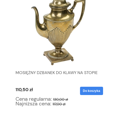
MOSIĘŻNY DZBANEK DO KLAWY NA STOPIE
AN
A
ŚM
110,50 zł
38
yka
Do koszyka
Cena regularna:
Ce
130,00 zł
Najniższa cena:
Na
117,00 zł