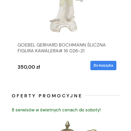
GOEBEL GERHARD BOCHMANN ŚLICZNA
GO
FIGURA KAWALERA# 16 026-21
FI
yka
Do koszyka
350,00 zł
35
OFERTY PROMOCYJNE
8 serwisów w świetnych cenach do soboty!