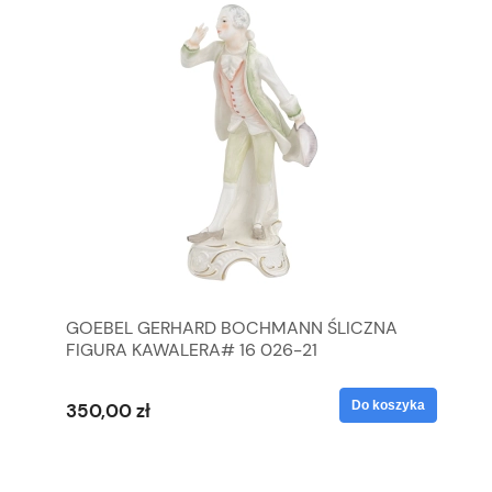
GOEBEL GERHARD BOCHMANN ŚLICZNA
GO
FIGURA KAWALERA# 16 026-21
FI
yka
Do koszyka
350,00 zł
35