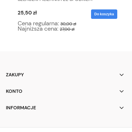
M
25,50 zł
85
yka
Do koszyka
Cena regularna:
Ce
30,00 zł
Najniższa cena:
Na
27,00 zł
ZAKUPY
KONTO
INFORMACJE