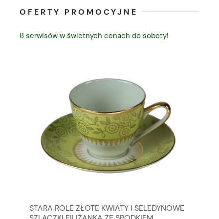
OFERTY PROMOCYJNE
8 serwisów w świetnych cenach do soboty!
STARA ROLE ZŁOTE KWIATY I SELEDYNOWE
KO
SZLACZKI FILIŻANKA ZE SPODKIEM
KO