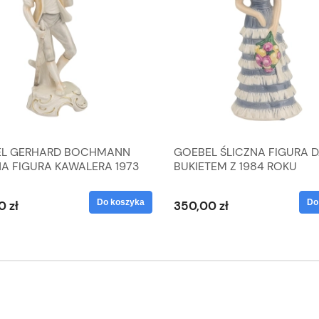
L GERHARD BOCHMANN
GOEBEL ŚLICZNA FIGURA 
NA FIGURA KAWALERA 1973
BUKIETEM Z 1984 ROKU
 1604022
Do koszyka
Do
0 zł
350,00 zł