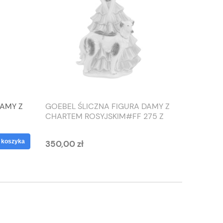
DAMY Z
GOEBEL ŚLICZNA FIGURA DAMY Z
TIEFEN
CHARTEM ROSYJSKIM#FF 275 Z
SŁONIO
1959 ROKU
WAZON
 koszyka
350,00 zł
125,00 