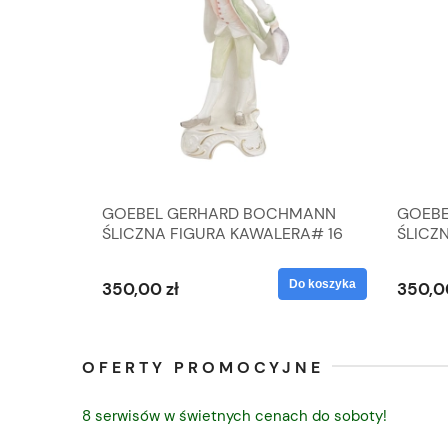
A
GOEBEL GERHARD BOCHMANN
GOEBE
IK ZE
ŚLICZNA FIGURA KAWALERA# 16
ŚLICZ
D
026-21
ROKU#
Do koszyka
Do koszyka
350,00 zł
350,0
OFERTY PROMOCYJNE
8 serwisów w świetnych cenach do soboty!