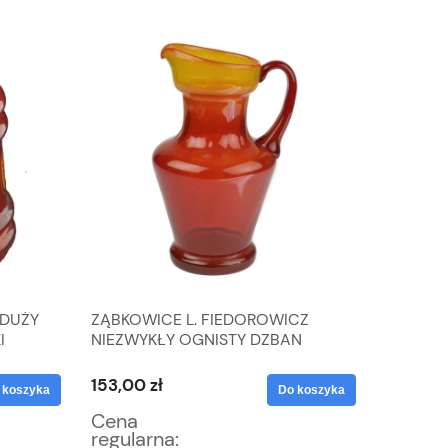
 DUŻY
ZĄBKOWICE L. FIEDOROWICZ
RÓŻOWA
I
NIEZWYKŁY OGNISTY DZBAN
FILIŻAN
WAZON Z UCHEM
ROMANT
153,00 zł
25,50 z
 koszyka
Do koszyka
Cena
Cena
regularna:
regular