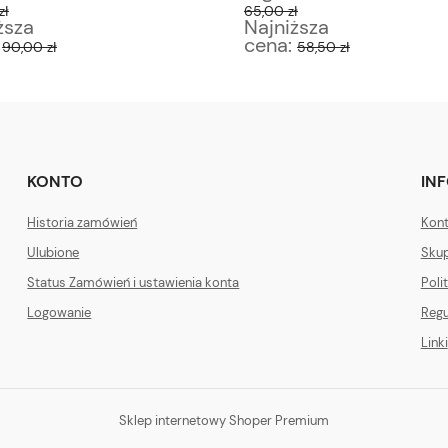
zł
65,00 zł
ższa
Najniższa
:
cena:
90,00 zł
58,50 zł
KONTO
IN
Historia zamówień
Kont
Ulubione
Skup
Status Zamówień i ustawienia konta
Poli
Logowanie
Regu
Linki
Sklep internetowy Shoper Premium