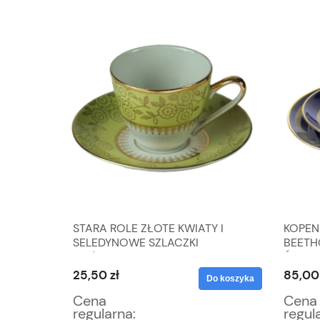
STARA ROLE ZŁOTE KWIATY I
KOPEN
OBIONA
SELEDYNOWE SZLACZKI
BEETH
FILIŻANKA ZE SPODKIEM
ŚNIAD
25,50 zł
85,00 
Do koszyka
Do koszyka
Cena
Cena
regularna:
regul