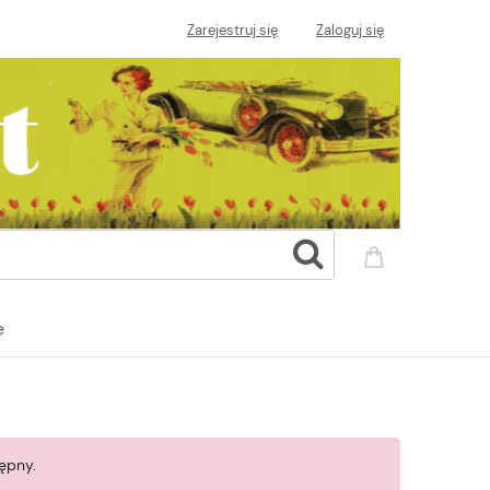
Zarejestruj się
Zaloguj się
e
ępny.