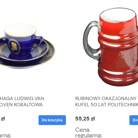
HAGA LUDWIG VAN
RUBINOWY OKAZJONALNY
OVEN KOBALTOWA
KUFEL 50 LAT POLITECHNIK
ANIÓWKA DLA MELOMANA
ŚLĄSKIEJ
zł
55,25 zł
Do koszyka
Do
Cena
arna:
regularna: