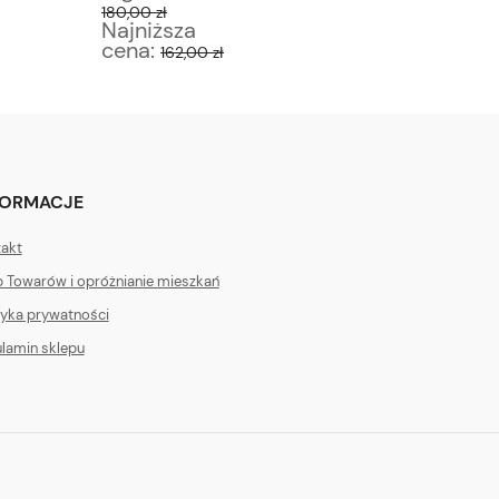
180,00 zł
30,00 zł
Najniższa
Najniż
cena:
cena:
162,00 zł
2
FORMACJE
akt
 Towarów i opróżnianie mieszkań
tyka prywatności
lamin sklepu