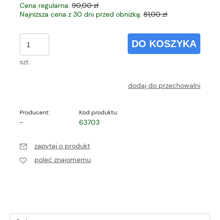
Cena regularna:
90,00 zł
Najniższa cena z 30 dni przed obniżką:
81,00 zł
DO KOSZYKA
szt.
dodaj do przechowalni
Producent:
Kod produktu:
-
63703
zapytaj o produkt
poleć znajomemu