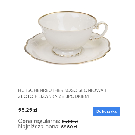
HUTSCHENREUTHER KOŚĆ SŁONIOWA I
ST
ZŁOTO FILIŻANKA ZE SPODKIEM
ZŁ
55,25 zł
14
yka
Do koszyka
Cena regularna:
Ce
65,00 zł
Najniższa cena:
Na
58,50 zł