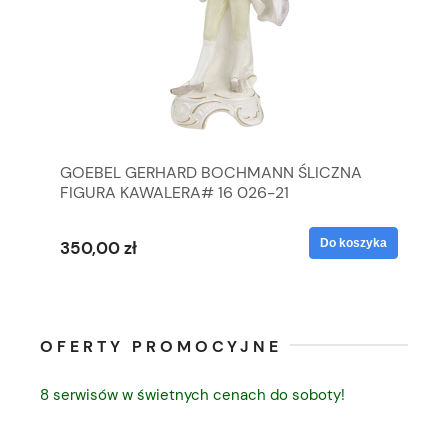
GOEBEL GERHARD BOCHMANN ŚLICZNA
GO
FIGURA KAWALERA# 16 026-21
FI
yka
Do koszyka
350,00 zł
35
OFERTY PROMOCYJNE
8 serwisów w świetnych cenach do soboty!