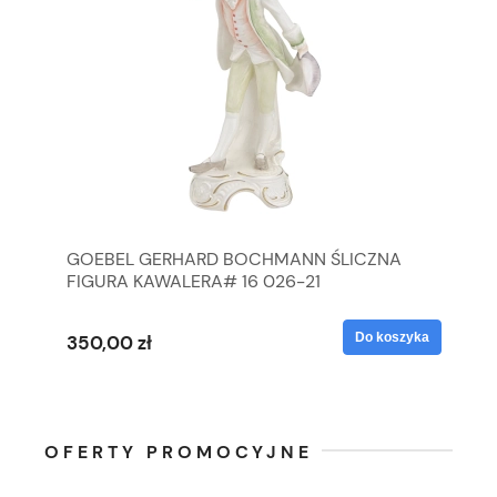
GOEBEL GERHARD BOCHMANN ŚLICZNA
GO
FIGURA KAWALERA# 16 026-21
FI
yka
Do koszyka
350,00 zł
35
OFERTY PROMOCYJNE