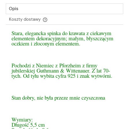
Opis
Koszty dostawy
Cena nie zawiera ewentualnych kosztów płatności
Stara, elegancka spinka do krawata z ciekawym
elementem dekoracyjnym; małym, błyszczącym
oczkiem i złoconym elementem.
Pochodzi z Niemiec z Pforzheim z firmy
jubilerskiej Guthmann & Wittenauer.
Z lat 70-
tych. Od tyłu wybita cyfra 925 i znak wytwórni.
Stan dobry, nie była przeze mnie czyszczona
Wymiary:
Długość 5,5 cm