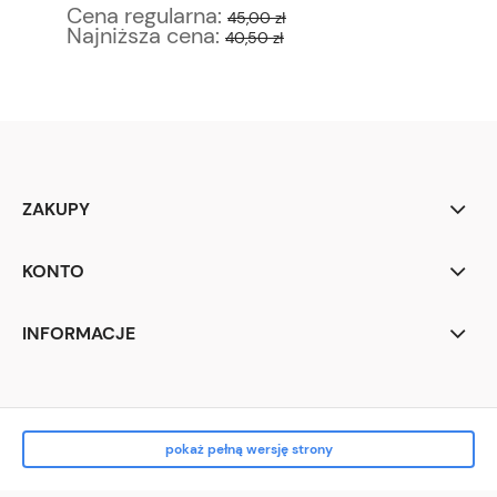
Cena regularna:
Ce
45,00 zł
Najniższa cena:
Na
40,50 zł
ZAKUPY
KONTO
INFORMACJE
pokaż pełną wersję strony