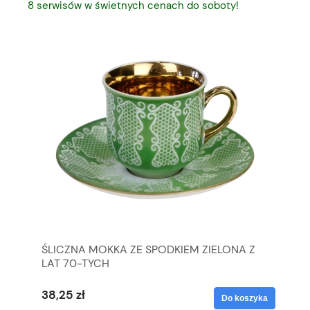
8 serwisów w świetnych cenach do soboty!
ŚLICZNA MOKKA ZE SPODKIEM ZIELONA Z
SR
LAT 70-TYCH
KS
1,
38,25 zł
59
yka
Do koszyka