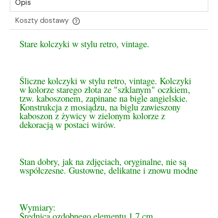
Opis
Koszty dostawy
Cena nie zawiera ewentualnych kosztów płatności
Stare kolczyki w stylu retro, vintage.
Śliczne kolczyki w stylu retro, vintage. Kolczyki
w kolorze starego złota ze "szklanym" oczkiem,
tzw. kaboszonem, zapinane na bigle angielskie.
Konstrukcja z mosiądzu, na biglu zawieszony
kaboszon z żywicy w zielonym kolorze z
dekoracją w postaci wirów.
Stan dobry, jak na zdjęciach, oryginalne, nie są
współczesne. Gustowne, delikatne i znowu modne
Wymiary:
Średnica ozdobnego elementu 1,7 cm