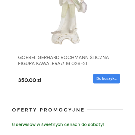
GOEBEL GERHARD BOCHMANN ŚLICZNA
GO
FIGURA KAWALERA# 16 026-21
FI
yka
Do koszyka
350,00 zł
35
OFERTY PROMOCYJNE
8 serwisów w świetnych cenach do soboty!