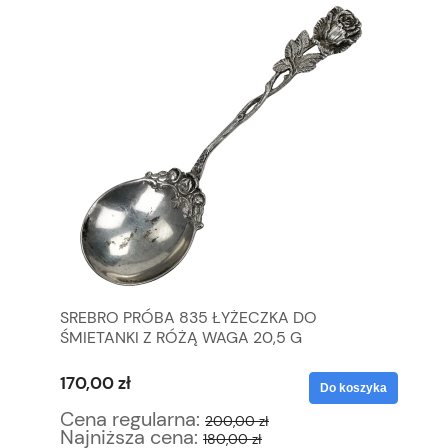
SREBRO PRÓBA 835 ŁYŻECZKA DO
C.
ŚMIETANKI Z RÓŻĄ WAGA 20,5 G
MA
170,00 zł
16
yka
Do koszyka
Cena regularna:
Ce
200,00 zł
Najniższa cena:
Na
180,00 zł