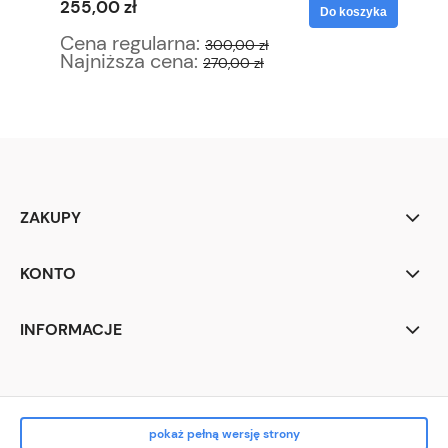
255,00 zł
34
yka
Do koszyka
Cena regularna:
Ce
300,00 zł
Najniższa cena:
Na
270,00 zł
ZAKUPY
KONTO
INFORMACJE
pokaż pełną wersję strony