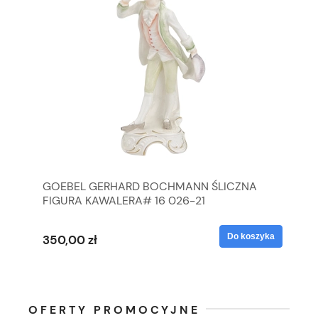
GOEBEL GERHARD BOCHMANN ŚLICZNA
GO
FIGURA KAWALERA# 16 026-21
FI
yka
Do koszyka
350,00 zł
35
OFERTY PROMOCYJNE