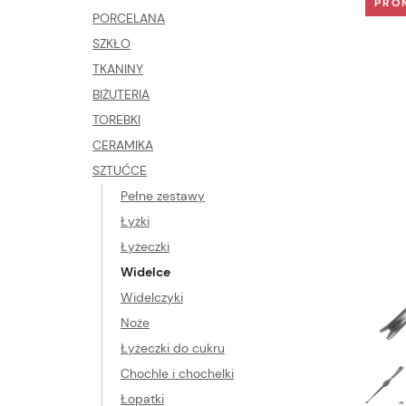
PRO
PORCELANA
SZKŁO
TKANINY
BIŻUTERIA
TOREBKI
CERAMIKA
SZTUĆCE
Pełne zestawy
Łyżki
Łyżeczki
Widelce
Widelczyki
Noże
Łyżeczki do cukru
Chochle i chochelki
Łopatki