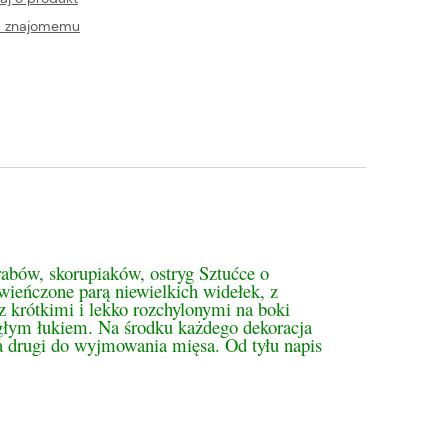
ć znajomemu
tualnych kosztów
bów, skorupiaków, ostryg Sztućce o
zwieńczone parą niewielkich widełek, z
 z krótkimi i lekko rozchylonymi na boki
głym łukiem. Na środku każdego dekoracja
 a drugi do wyjmowania mięsa. Od tyłu napis