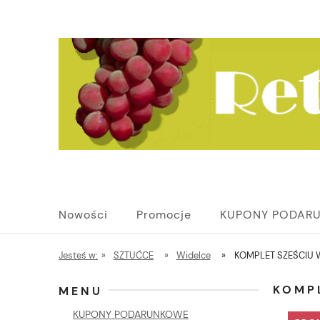
Nowości
Promocje
KUPONY PODAR
Jesteś w:
»
SZTUĆCE
»
Widelce
»
KOMPLET SZEŚCIU
KOMP
MENU
KUPONY PODARUNKOWE