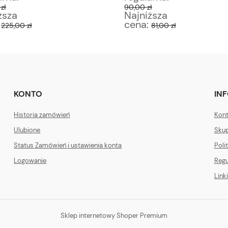
zł
90,00 zł
ższa
Najniższa
:
cena:
225,00 zł
81,00 zł
KONTO
IN
Historia zamówień
Kont
Ulubione
Skup
Status Zamówień i ustawienia konta
Poli
Logowanie
Regu
Linki
Sklep internetowy Shoper Premium