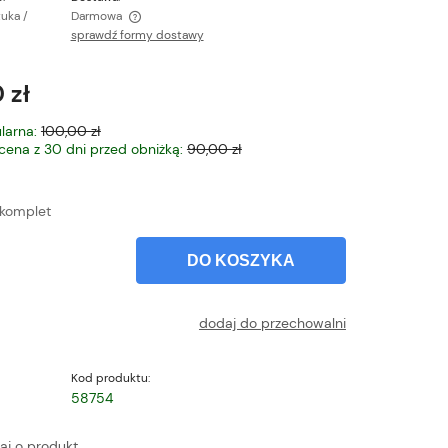
tuka /
Darmowa
sprawdź formy dostawy
ntualnych kosztów
 zł
larna:
100,00 zł
 cena z 30 dni przed obniżką:
90,00 zł
komplet
DO KOSZYKA
dodaj do przechowalni
Kod produktu:
58754
aj o produkt