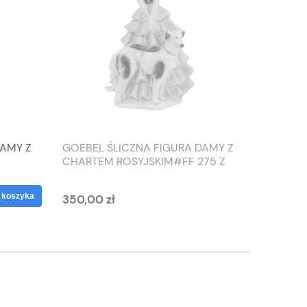
DAMY Z
GOEBEL ŚLICZNA FIGURA DAMY Z
TIEFEN
CHARTEM ROSYJSKIM#FF 275 Z
SŁONIO
1959 ROKU
WAZON
 koszyka
350,00 zł
125,00 