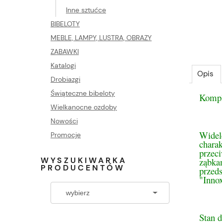
Inne sztućce
BIBELOTY
MEBLE, LAMPY, LUSTRA, OBRAZY
ZABAWKI
Katalogi
Opis
Drobiazgi
Świąteczne bibeloty
Kompl
Wielkanocne ozdoby
Nowości
Widel
Promocje
charak
przeci
WYSZUKIWARKA
ząbka
PRODUCENTÓW
przeds
"Inno
Stan 