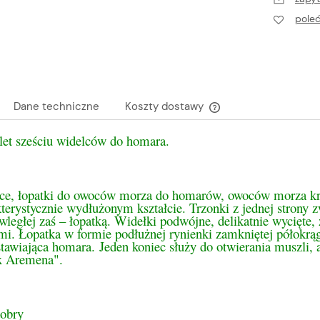
pole
Dane techniczne
Koszty dostawy
et sześciu widelców do homara.
Cena nie zawiera ewen
płatności
ce, łopatki do owoców morza do homarów, owoców morza kra
terystycznie wydłużonym kształcie. Trzonki z jednej strony 
wległej zaś – łopatką. Widełki podwójne, delikatnie wycięte,
mi. Łopatka w formie podłużnej rynienki zamkniętej półokrą
tawiająca homara. Jeden koniec służy do otwierania muszli,
x Aremena".
dobry