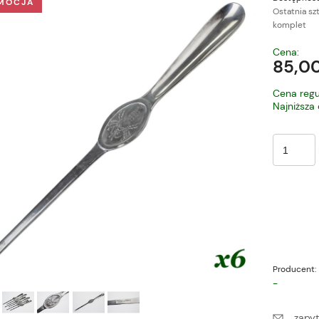
MOCJA
Ostatnia sz
komplet
Cena nie zawiera ewe
Cena:
płatności
85,00
Cena regu
Najniższa
Producent:
-
zapyt