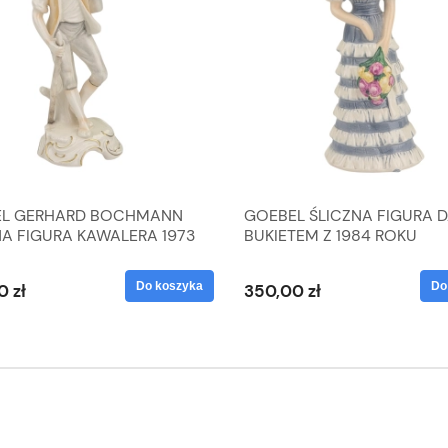
L GERHARD BOCHMANN
GOEBEL ŚLICZNA FIGURA 
NA FIGURA KAWALERA 1973
BUKIETEM Z 1984 ROKU
 1604022
Do koszyka
Do
0 zł
350,00 zł