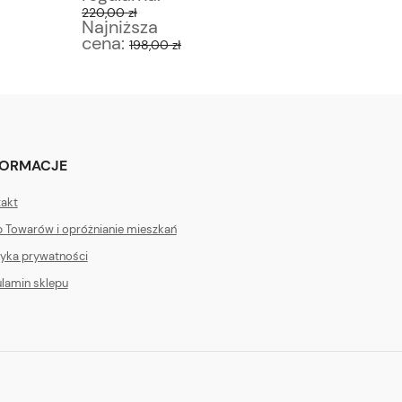
220,00 zł
120,00 zł
Najniższa
Najniż
cena:
cena:
198,00 zł
1
FORMACJE
akt
 Towarów i opróżnianie mieszkań
tyka prywatności
lamin sklepu