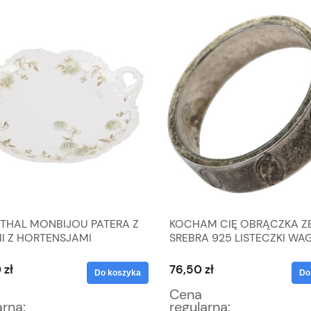
THAL MONBIJOU PATERA Z
KOCHAM CIĘ OBRĄCZKA Z
I Z HORTENSJAMI
SREBRA 925 LISTECZKI WAG
G R. 15,5
 zł
76,50 zł
Do koszyka
Do
Cena
arna:
regularna: