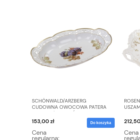
EJĄCY
SCHÖNWALD/ARZBERG
ROSEN
ULTOWA
CUDOWNA OWOCOWA PATERA
USZAM
KOSZ Z AŻURAMI ŚLIWKI I
WINOGRONA
153,00 zł
212,50
Do koszyka
Do koszyka
Cena
Cena
regularna:
regul