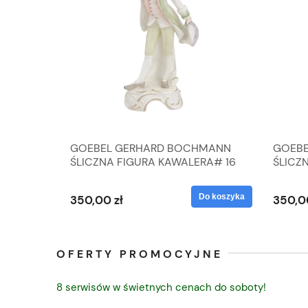
A
GOEBEL GERHARD BOCHMANN
GOEBE
IK ZE
ŚLICZNA FIGURA KAWALERA# 16
ŚLICZ
D
026-21
ROKU#
Do koszyka
Do koszyka
350,00 zł
350,0
OFERTY PROMOCYJNE
8 serwisów w świetnych cenach do soboty!