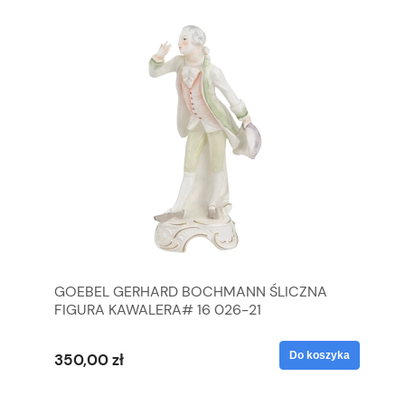
GOEBEL GERHARD BOCHMANN ŚLICZNA
GO
FIGURA KAWALERA# 16 026-21
FI
yka
Do koszyka
350,00 zł
35