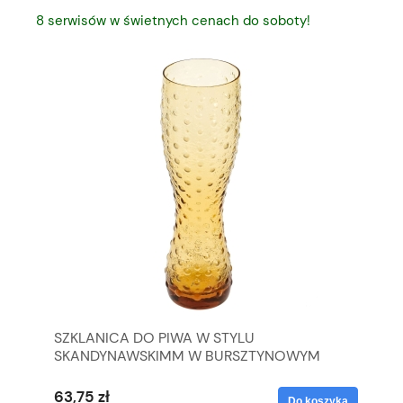
8 serwisów w świetnych cenach do soboty!
SZKLANICA DO PIWA W STYLU
SE
SKANDYNAWSKIMM W BURSZTYNOWYM
KW
KOLORZE
63,75 zł
21
yka
Do koszyka