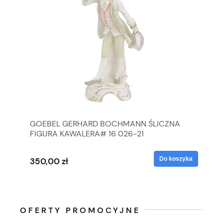
GOEBEL GERHARD BOCHMANN ŚLICZNA
GO
FIGURA KAWALERA# 16 026-21
FI
yka
Do koszyka
350,00 zł
35
OFERTY PROMOCYJNE