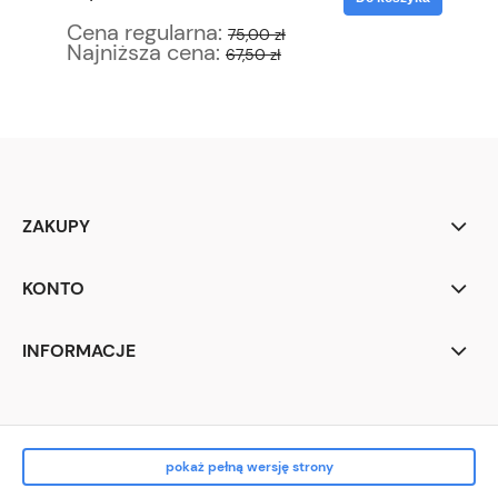
Cena regularna:
Ce
75,00 zł
Najniższa cena:
Na
67,50 zł
ZAKUPY
KONTO
INFORMACJE
pokaż pełną wersję strony