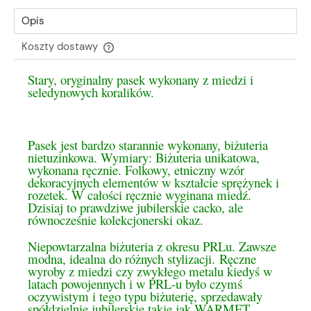
Opis
Koszty dostawy
Cena nie zawiera ewentualnych kosztów płatności
Stary, oryginalny pasek wykonany z miedzi i
seledynowych koralików.
Pasek jest bardzo starannie wykonany, biżuteria
nietuzinkowa. Wymiary: Biżuteria unikatowa,
wykonana ręcznie. Folkowy, etniczny wzór
dekoracyjnych elementów w kształcie sprężynek i
rozetek. W całości ręcznie wyginana miedź.
Dzisiaj to prawdziwe jubilerskie cacko, ale
równocześnie kolekcjonerski okaz.
Niepowtarzalna biżuteria z okresu PRLu. Zawsze
modna, idealna do różnych stylizacji.
Ręczne
wyroby z miedzi czy zwykłego metalu kiedyś w
latach powojennych i w PRL-u było czymś
oczywistym i tego typu biżuterię, sprzedawały
spółdzielnie jubilerskie takie jak WARMET