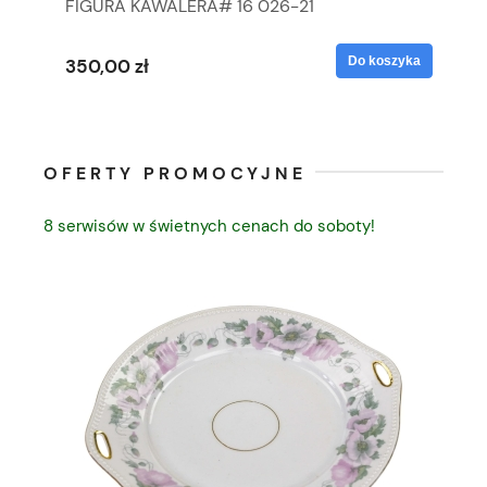
FIGURA KAWALERA# 16 026-21
FI
yka
Do koszyka
350,00 zł
35
OFERTY PROMOCYJNE
8 serwisów w świetnych cenach do soboty!