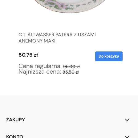
C.T. ALTWASSER PATERA Z USZAMI
ZĄ
ANEMONY MAKI
RO
ŁA
80,75 zł
72
yka
Do koszyka
Cena regularna:
Ce
95,00 zł
Najniższa cena:
Na
85,50 zł
ZAKUPY
KONTO