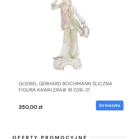
GOEBEL GERHARD BOCHMANN ŚLICZNA
GO
FIGURA KAWALERA# 16 026-21
FI
yka
Do koszyka
350,00 zł
35
OFERTY PROMOCYJNE