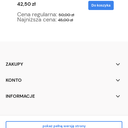
42,50 zł
63
yka
Do koszyka
Cena regularna:
Ce
50,00 zł
Najniższa cena:
Na
45,00 zł
ZAKUPY
KONTO
INFORMACJE
pokaż pełną wersję strony