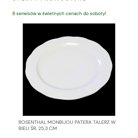
8 serwisów w świetnych cenach do soboty!
ROSENTHAL MONBIJOU PATERA TALERZ W
SU
BIELI ŚR. 25,3 CM
DR