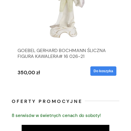
GOEBEL GERHARD BOCHMANN ŚLICZNA
GO
FIGURA KAWALERA# 16 026-21
FI
yka
Do koszyka
350,00 zł
35
OFERTY PROMOCYJNE
8 serwisów w świetnych cenach do soboty!