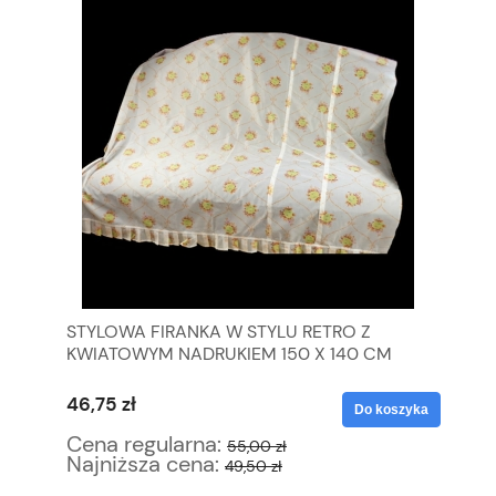
STYLOWA FIRANKA W STYLU RETRO Z
BI
KWIATOWYM NADRUKIEM 150 X 140 CM
DZ
46,75 zł
12
yka
Do koszyka
Cena regularna:
Ce
55,00 zł
Najniższa cena:
Na
49,50 zł