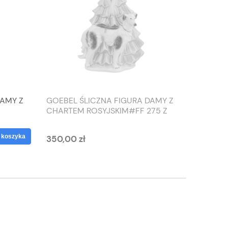
DAMY Z
GOEBEL ŚLICZNA FIGURA DAMY Z
TIEFEN
CHARTEM ROSYJSKIM#FF 275 Z
SŁONIO
1959 ROKU
WAZON
 koszyka
350,00 zł
125,00 