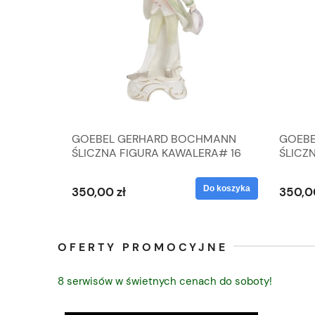
A
GOEBEL GERHARD BOCHMANN
GOEBE
IK ZE
ŚLICZNA FIGURA KAWALERA# 16
ŚLICZ
D
026-21
ROKU#
Do koszyka
Do koszyka
350,00 zł
350,0
OFERTY PROMOCYJNE
8 serwisów w świetnych cenach do soboty!