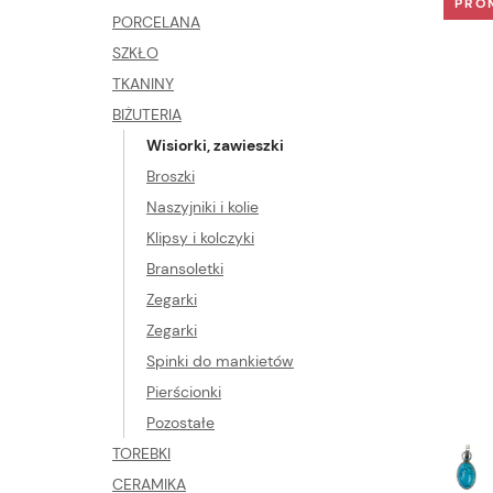
PRO
PORCELANA
SZKŁO
TKANINY
BIŻUTERIA
Wisiorki, zawieszki
Broszki
Naszyjniki i kolie
Klipsy i kolczyki
Bransoletki
Zegarki
Zegarki
Spinki do mankietów
Pierścionki
Pozostałe
TOREBKI
CERAMIKA