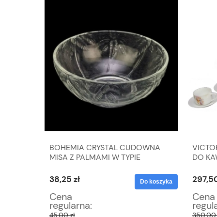
A DO
BOHEMIA CRYSTAL CUDOWNA
VICTO
LOROWE
MISA Z PALMAMI W TYPIE
DO KA
BAROLAC
MITOL
38,25 zł
297,50
Do koszyka
Do koszyka
Cena
Cena
regularna:
regul
45,00 zł
350,00 