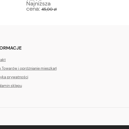
Najniższa
Najniż
cena:
cena:
45,00 zł
4
FORMACJE
akt
 Towarów i opróżnianie mieszkań
tyka prywatności
lamin sklepu