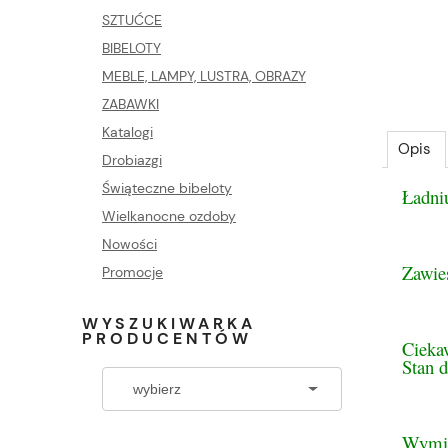
SZTUĆCE
BIBELOTY
MEBLE, LAMPY, LUSTRA, OBRAZY
ZABAWKI
Katalogi
Opis
Drobiazgi
Świąteczne bibeloty
Ładni
Wielkanocne ozdoby
Nowości
Zawie
Promocje
WYSZUKIWARKA
PRODUCENTÓW
Ciekaw
Stan d
Wymi