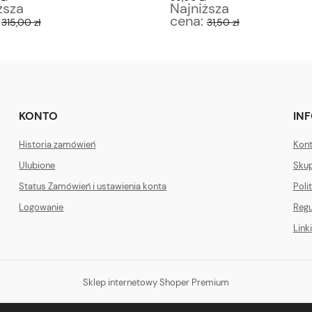
ższa
Najniższa
:
cena:
315,00 zł
31,50 zł
KONTO
IN
Historia zamówień
Kont
Ulubione
Skup
Status Zamówień i ustawienia konta
Poli
Logowanie
Regu
Linki
Sklep internetowy Shoper Premium