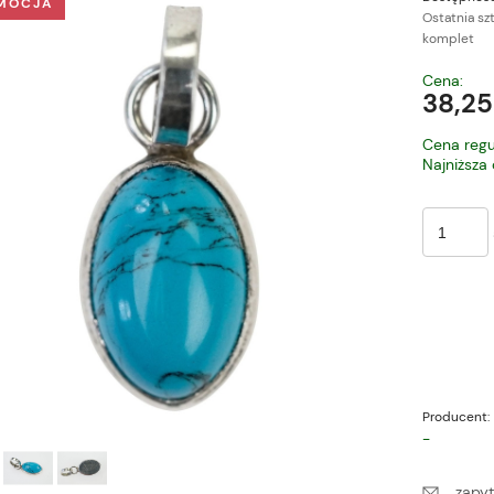
MOCJA
Ostatnia sz
komplet
Cena nie zawiera ewe
Cena:
płatności
38,25
Cena regu
Najniższa
Producent:
-
zapyt