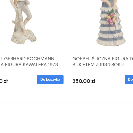
L GERHARD BOCHMANN
GOEBEL ŚLICZNA FIGURA 
NA FIGURA KAWALERA 1973
BUKIETEM Z 1984 ROKU
 1604022
Do koszyka
Do
0 zł
350,00 zł