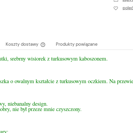
pole
Koszty dostawy
Produkty powiązane
utki, srebrny wisiorek z turkusowym kaboszonem.
Cena nie zawiera ewentualnych kosztów
płatności
szka o owalnym kształcie z turkusowym oczkiem. Na przewie
y, niebanalny design.
obry, nie był przeze mnie czyszczony.
ary: