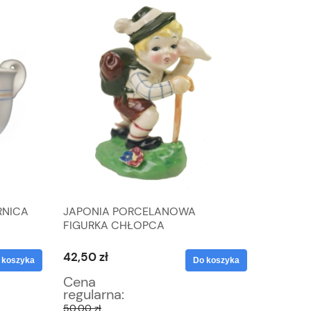
RNICA
JAPONIA PORCELANOWA
SZLACH
FIGURKA CHŁOPCA
KRZYŻY
WĘDROWNICZKA
RÓŻYCZK
42,50 zł
38,25 z
 koszyka
Do koszyka
Cena
Cena
regularna:
regular
50,00 zł
45,00 zł