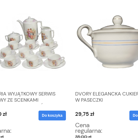
RIA WYJĄTKOWY SERWIS
DVORY ELEGANCKA CUKIE
WY ZE SCENKAMI
W PASECZKI
OGICZNYMI 10 OSÓB
 zł
29,75 zł
Do koszyka
Do
Cena
arna:
regularna:
zł
35,00 zł