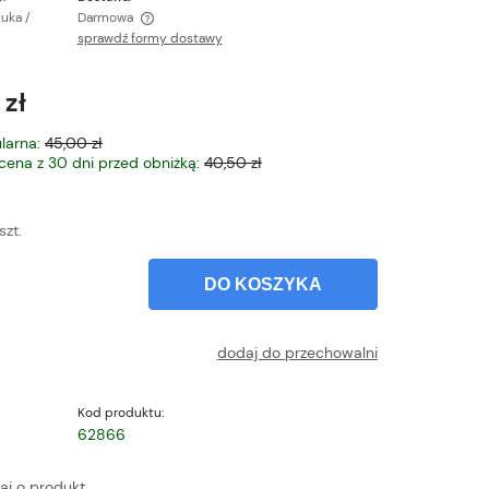
tuka /
Darmowa
sprawdź formy dostawy
ntualnych kosztów
 zł
larna:
45,00 zł
 cena z 30 dni przed obniżką:
40,50 zł
szt.
DO KOSZYKA
dodaj do przechowalni
Kod produktu:
62866
aj o produkt