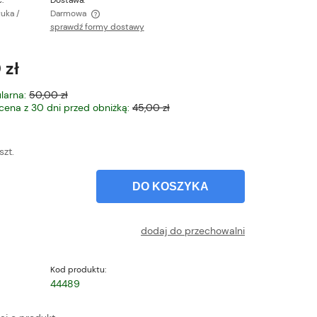
:
Dostawa:
tuka /
Darmowa
sprawdź formy dostawy
ntualnych kosztów
 zł
larna:
50,00 zł
 cena z 30 dni przed obniżką:
45,00 zł
szt.
DO KOSZYKA
dodaj do przechowalni
Kod produktu:
44489