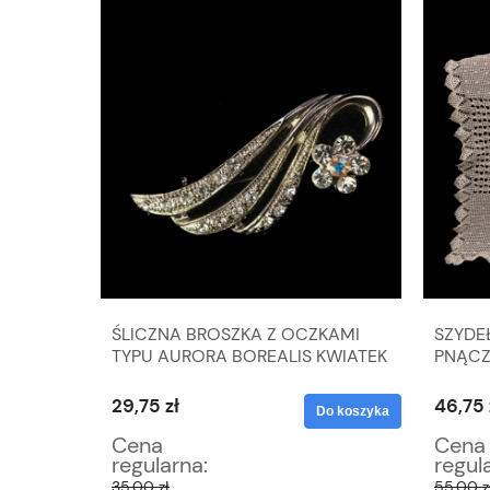
R
ŚLICZNA BROSZKA Z OCZKAMI
SZYDE
TYPU AURORA BOREALIS KWIATEK
PNĄCZ
 X 39
29,75 zł
46,75 
Do koszyka
Do koszyka
Cena
Cena
regularna:
regul
35,00 zł
55,00 z