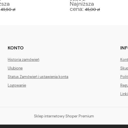
ższa
Najniższa
:
cena:
49,50 zł
45,00 zł
KONTO
IN
Historia zamówień
Kont
Ulubione
Skup
Status Zamówień i ustawienia konta
Poli
Logowanie
Regu
Linki
Sklep internetowy Shoper Premium