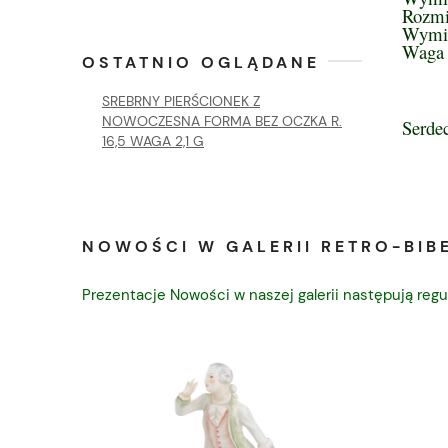
Rozmi
Wymia
Waga 
OSTATNIO OGLĄDANE
SREBRNY PIERŚCIONEK Z
NOWOCZESNA FORMA BEZ OCZKA R.
Serde
16,5 WAGA 2,1 G
NOWOŚCI W GALERII RETRO-BIBE
Prezentacje Nowości w naszej galerii następują regu