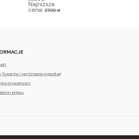
Najniższa
Najniż
cena:
cena:
27,00 zł
4
FORMACJE
akt
 Towarów i opróżnianie mieszkań
tyka prywatności
lamin sklepu