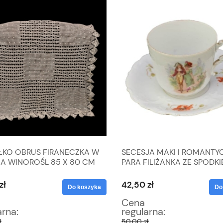
ŁKO OBRUS FIRANECZKA W
SECESJA MAKI I ROMANTY
A WINOROŚL 85 X 80 CM
PARA FILIŻANKA ZE SPODK
zł
42,50 zł
Do koszyka
Do
Cena
arna:
regularna:
ł
50,00 zł