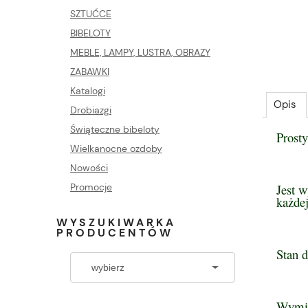
SZTUĆCE
BIBELOTY
MEBLE, LAMPY, LUSTRA, OBRAZY
ZABAWKI
Katalogi
Opis
Drobiazgi
Świąteczne bibeloty
Prost
Wielkanocne ozdoby
Nowości
Jest w
Promocje
każdej
WYSZUKIWARKA
PRODUCENTÓW
Stan d
Wymi