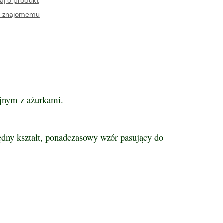
aj o produkt
ć znajomemu
yjnym z ażurkami.
tualnych kosztów
zędny kształt, ponadczasowy wzór pasujący do