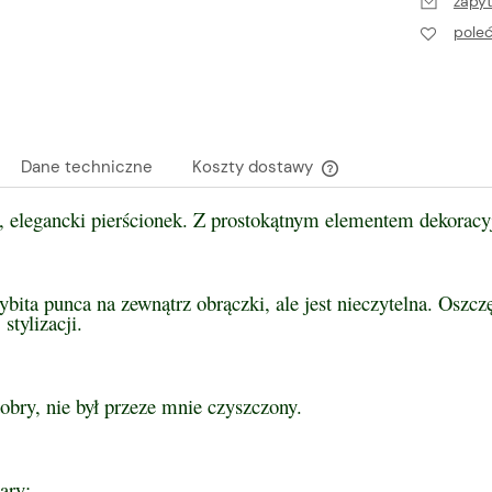
zapyt
pole
Dane techniczne
Koszty dostawy
y, elegancki pierścionek. Z prostokątnym elementem dekorac
Cena nie zawiera ewen
płatności
ybita punca na zewnątrz obrączki, ale jest nieczytelna. Oszc
 stylizacji.
obry, nie był przeze mnie czyszczony.
ary: