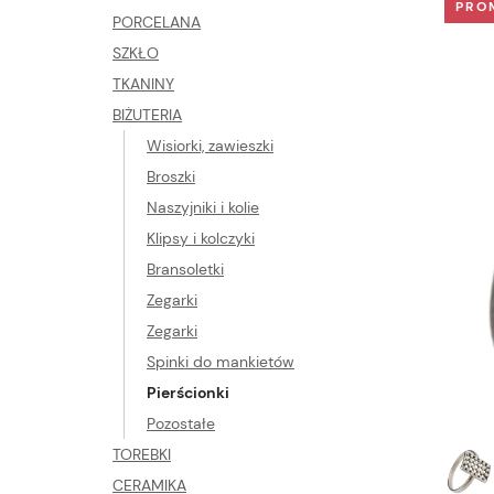
PRO
PORCELANA
SZKŁO
TKANINY
BIŻUTERIA
Wisiorki, zawieszki
Broszki
Naszyjniki i kolie
Klipsy i kolczyki
Bransoletki
Zegarki
Zegarki
Spinki do mankietów
Pierścionki
Pozostałe
TOREBKI
CERAMIKA