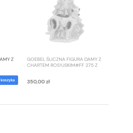
DAMY Z
GOEBEL ŚLICZNA FIGURA DAMY Z
TIEFEN
CHARTEM ROSYJSKIM#FF 275 Z
SŁONIO
1959 ROKU
WAZON
 koszyka
350,00 zł
125,00 