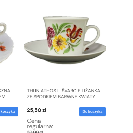
CZNA
THUN ATHOS L. ŠVARC FILIŻANKA
BOŻE N
IEM
ZE SPODKIEM BARWNE KWIATY
Z MOTY
25,50 zł
38,25 z
 koszyka
Do koszyka
Cena
Cena
regularna:
regular
30,00 zł
45,00 zł