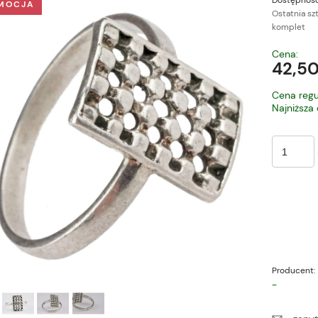
Dostępność
MOCJA
Ostatnia sz
komplet
Cena nie zawiera ewe
Cena:
płatności
42,50
Cena regu
Najniższa
Producent:
-