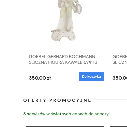
A
GOEBEL GERHARD BOCHMANN
GOEBE
IK ZE
ŚLICZNA FIGURA KAWALERA# 16
ŚLICZ
D
026-21
ROKU#
Do koszyka
Do koszyka
350,00 zł
350,0
OFERTY PROMOCYJNE
8 serwisów w świetnych cenach do soboty!