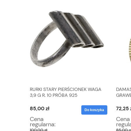
GURKA
RURKI STARY PIERŚCIONEK WAGA
DAMAS
ĘCZNIE
3,9 G R. 10 PRÓBA 925
GRAW
RYTOSZTUKA?
ZAWIE
W KWI
85,00 zł
72,25 
Do koszyka
Do koszyka
Cena
Cena
regularna:
regul
100,00 zł
85,00 z