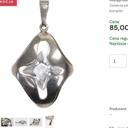
Dostępność
MOCJA
Ostatnia sz
komplet
Cena nie zawiera ewe
Cena:
płatności
85,00
Cena regu
Najniższa
Producent:
-