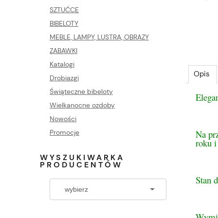
SZTUĆCE
BIBELOTY
MEBLE, LAMPY, LUSTRA, OBRAZY
ZABAWKI
Katalogi
Opis
Drobiazgi
Świąteczne bibeloty
Elega
Wielkanocne ozdoby
Nowości
Na pr
Promocje
roku i
WYSZUKIWARKA
PRODUCENTÓW
Stan d
Wymi