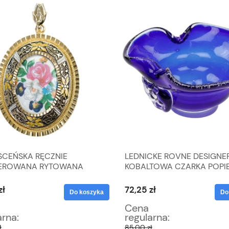
CEŃSKA RĘCZNIE
LEDNICKE ROVNE DESIGNER
EROWANA RYTOWANA
KOBALTOWA CZARKA POPI
SZKA WISIOR PORCELANA
Z MALINKĄ J. TARABA
ATY
zł
72,25 zł
Do koszyka
Do
Cena
arna:
regularna:
ł
85,00 zł