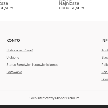
ższa
Najniższa
:
cena:
76,50 zł
76,50 zł
KONTO
IN
Historia zamówień
Kont
Ulubione
Skup
Status Zamówień i ustawienia konta
Poli
Logowanie
Regu
Linki
Sklep internetowy Shoper Premium