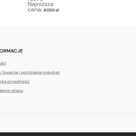
Najniższa
Najniż
cena:
cena:
67,50 zł
1
FORMACJE
akt
 Towarów i opróżnianie mieszkań
tyka prywatności
lamin sklepu