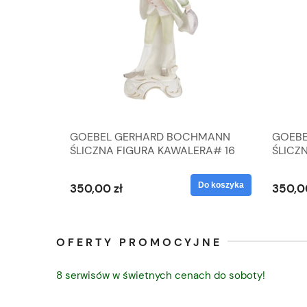
A
GOEBEL GERHARD BOCHMANN
GOEBE
IK ZE
ŚLICZNA FIGURA KAWALERA# 16
ŚLICZ
D
026-21
ROKU#
Do koszyka
Do koszyka
350,00 zł
350,0
OFERTY PROMOCYJNE
8 serwisów w świetnych cenach do soboty!