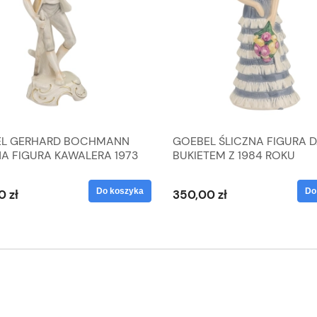
L GERHARD BOCHMANN
GOEBEL ŚLICZNA FIGURA 
NA FIGURA KAWALERA 1973
BUKIETEM Z 1984 ROKU
 1604022
Do koszyka
Do
0 zł
350,00 zł