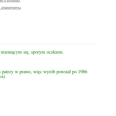
aj o produkt
ć znajomemu
z mieniącym się, sporym oczkiem.
a patrzy w prawo, więc wyrób powstał po 1986
wa).