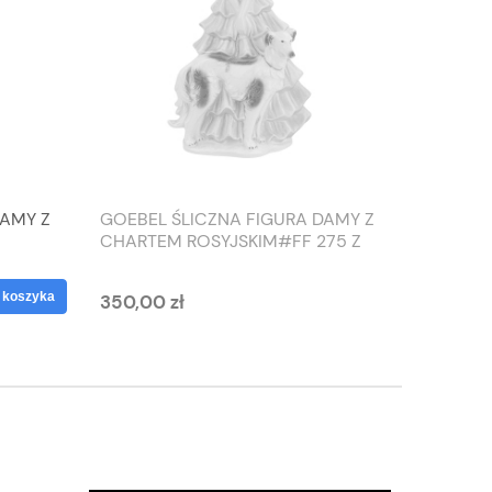
DAMY Z
GOEBEL ŚLICZNA FIGURA DAMY Z
TIEFEN
CHARTEM ROSYJSKIM#FF 275 Z
SŁONIO
1959 ROKU
WAZON
 koszyka
350,00 zł
125,00 