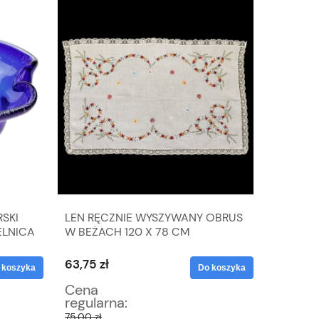
SKI
LEN RĘCZNIE WYSZYWANY OBRUS
SREBRO
ELNICA
W BEŻACH 120 X 78 CM
LISTKAM
G R. 17,5
63,75 zł
123,25 z
 koszyka
Do koszyka
Cena
Cena
regularna:
regular
75,00 zł
145,00 zł