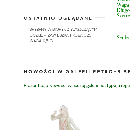
Waga 
Długo
Szero
OSTATNIO OGLĄDANE
SREBRNY WISIOREK Z BŁYSZCZĄCYM
OCZKIEM ZAWIESZKA PRÓBA 925
Serde
WAGA 6,5 G
NOWOŚCI W GALERII RETRO-BIBE
Prezentacje Nowości w naszej galerii następują regu