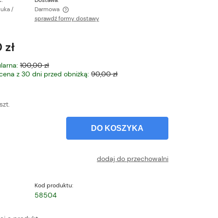
:
Dostawa:
tuka /
Darmowa
sprawdź formy dostawy
ntualnych kosztów
 zł
larna:
100,00 zł
 cena z 30 dni przed obniżką:
90,00 zł
szt.
DO KOSZYKA
dodaj do przechowalni
Kod produktu:
58504