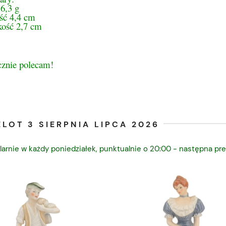
6,3 g
ść 4,4 cm
kość 2,7 cm
cznie polecam!
LOT 3 SIERPNIA LIPCA 2026
larnie w każdy poniedziałek, punktualnie o 20:00 - następna pre