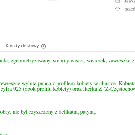
zapyt
pole
Koszty dostawy
ncki, zgeometryzowany, srebrny wisior, wisiorek, zawieszka 
Cena nie zawiera ewentualnych kosztów
płatności
zewieszce wybita punca z profilem kobiety w chustce. Kobiet
 cyfra 925 (obok profilu kobiety) oraz literka Z (Z-Częstocho
obry, nie był czyszczony z delikatną patyną.
ary: