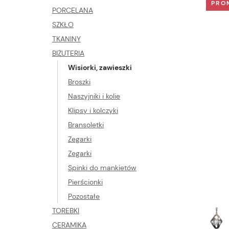
PRO
PORCELANA
SZKŁO
TKANINY
BIŻUTERIA
Wisiorki, zawieszki
Broszki
Naszyjniki i kolie
Klipsy i kolczyki
Bransoletki
Zegarki
Zegarki
Spinki do mankietów
Pierścionki
Pozostałe
TOREBKI
CERAMIKA