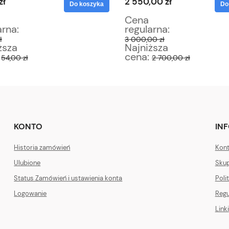
zł
2 550,00 zł
Do koszyka
Do
Cena
arna:
regularna:
ł
3 000,00 zł
ższa
Najniższa
:
cena:
54,00 zł
2 700,00 zł
KONTO
IN
Historia zamówień
Kont
Ulubione
Skup
Status Zamówień i ustawienia konta
Poli
Logowanie
Regu
Linki