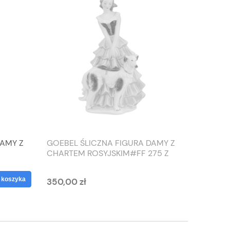
DAMY Z
GOEBEL ŚLICZNA FIGURA DAMY Z
TIEFEN
CHARTEM ROSYJSKIM#FF 275 Z
SŁONIO
1959 ROKU
WAZON
 koszyka
350,00 zł
125,00 