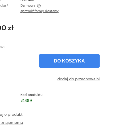
:
Dostawa:
tuka /
Darmowa
sprawdź formy dostawy
ntualnych kosztów
0 zł
szt.
DO KOSZYKA
dodaj do przechowalni
Kod produktu:
74369
aj o produkt
ć znajomemu