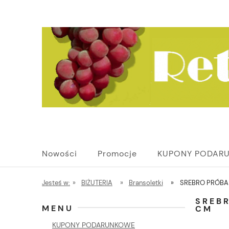
Nowości
Promocje
KUPONY PODAR
Jesteś w:
»
BIŻUTERIA
»
Bransoletki
»
SREBRO PRÓBA
SREB
MENU
CM
KUPONY PODARUNKOWE