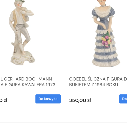
L GERHARD BOCHMANN
GOEBEL ŚLICZNA FIGURA 
NA FIGURA KAWALERA 1973
BUKIETEM Z 1984 ROKU
 1604022
Do koszyka
Do
0 zł
350,00 zł