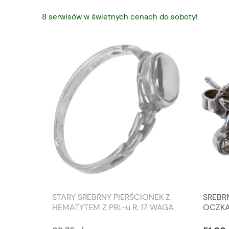
8 serwisów w świetnych cenach do soboty!
STARY SREBRNY PIERŚCIONEK Z
SREBRN
.
HEMATYTEM Z PRL-u R. 17 WAGA
OCZKA
OWEMU
1,6 G
G