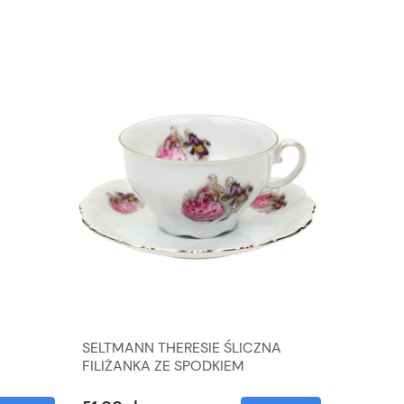
SELTMANN THERESIE ŚLICZNA
SREBRN
FILIŻANKA ZE SPODKIEM
CYRKON
ROMANTYCZNE PARY
2,6 G