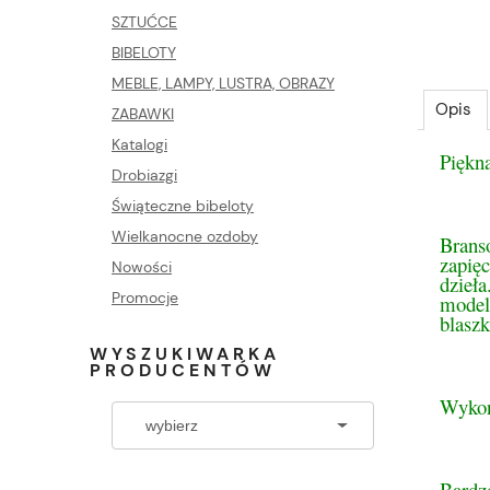
SZTUĆCE
BIBELOTY
MEBLE, LAMPY, LUSTRA, OBRAZY
Opis
ZABAWKI
Katalogi
Piękna
Drobiazgi
Świąteczne bibeloty
Wielkanocne ozdoby
Brans
zapię
Nowości
dzieła
Promocje
modelu
blaszk
WYSZUKIWARKA
PRODUCENTÓW
Wykon
Bardz