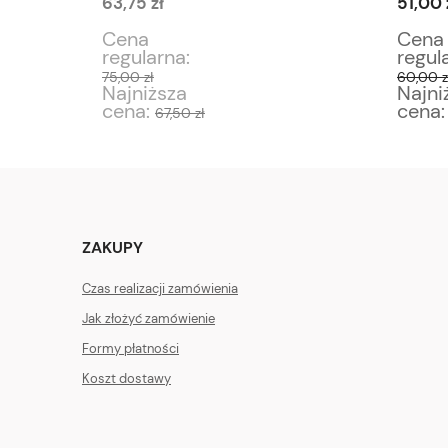
63,75 zł
51,00 
Do koszyka
Cena
Cena
regularna:
regul
75,00 zł
60,00 z
Najniższa
Najni
cena:
cena
67,50 zł
ZAKUPY
Czas realizacji zamówienia
Jak złożyć zamówienie
Formy płatności
Koszt dostawy