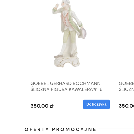
A
GOEBEL GERHARD BOCHMANN
GOEBE
IK ZE
ŚLICZNA FIGURA KAWALERA# 16
ŚLICZ
D
026-21
ROKU#
Do koszyka
Do koszyka
350,00 zł
350,0
OFERTY PROMOCYJNE