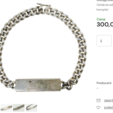
Dostępność
Ostatnia sz
komplet
Cena nie zawiera ewe
Cena:
płatności
300,0
Producent:
-
zapyt
pole