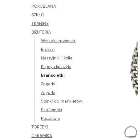
PORCELANA
SZKŁO
TKANINY
BIŻUTERIA
Wisiorki, zawieszki
Broszki
Naszyjniki i kolie
Klipsy i kolczyki
Bransoletki
Zegarki
Zegarki
Spinki do mankietów
Pierścionki
Pozostałe
TOREBKI
CERAMIKA