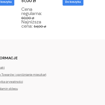
51,00 zł
55,25 z
 koszyka
Do koszyka
Cena
Cena
regularna:
regular
60,00 zł
65,00 zł
Najniższa
Najniż
cena:
cena:
54,00 zł
5
FORMACJE
akt
 Towarów i opróżnianie mieszkań
tyka prywatności
lamin sklepu