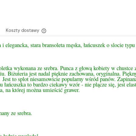
Koszty dostawy
 i elegancka, stara bransoleta męska, łańcuszek o slocie typu
Cena nie zawiera ewentualnych kosztów
płatności
oletka wykonana ze srebra. Punca z głową kobiety w chustce
ciu.
Biżuteria jest nadal pięknie zachowana, oryginalna. Piękn
. Jest to splot niesamowicie popularny wśród panów. Zapinan
 łańcuszka to bardzo ciekawy wzór - nie plącze się, jest ela
a, na której można umieścić grawer.
any ze srebra.
o ładnie wygląda!