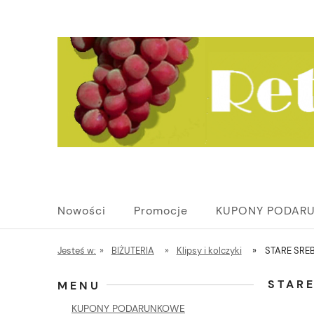
Nowości
Promocje
KUPONY PODAR
Jesteś w:
»
BIŻUTERIA
»
Klipsy i kolczyki
»
STARE SRE
STARE
MENU
KUPONY PODARUNKOWE