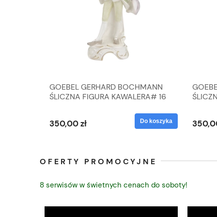
A
GOEBEL GERHARD BOCHMANN
GOEBE
IK ZE
ŚLICZNA FIGURA KAWALERA# 16
ŚLICZ
D
026-21
ROKU#
Do koszyka
Do koszyka
350,00 zł
350,0
OFERTY PROMOCYJNE
8 serwisów w świetnych cenach do soboty!