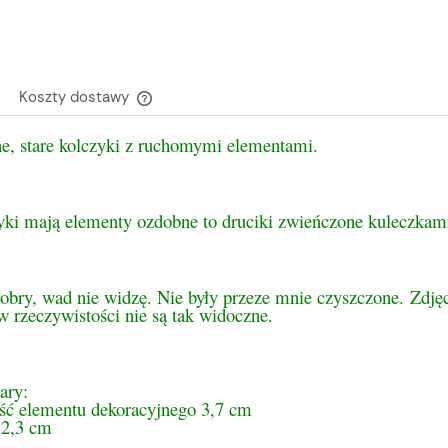
Koszty dostawy
ne, stare kolczyki z ruchomymi elementami.
Cena nie zawiera ewentualnych kosztów
płatności
yki mają elementy ozdobne to druciki zwieńczone kuleczkam
obry, wad nie widzę. Nie były przeze mnie czyszczone. Zdjęc
w rzeczywistości nie są tak widoczne.
ary:
ść elementu dekoracyjnego 3,7 cm
2,3 cm