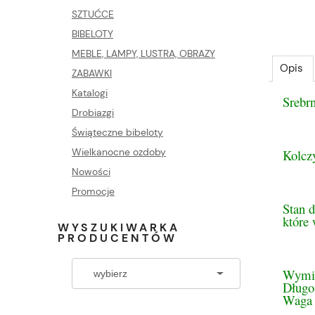
SZTUĆCE
BIBELOTY
MEBLE, LAMPY, LUSTRA, OBRAZY
Opis
ZABAWKI
Katalogi
Srebr
Drobiazgi
Świąteczne bibeloty
Wielkanocne ozdoby
Kolcz
Nowości
Promocje
Stan d
które 
WYSZUKIWARKA
PRODUCENTÓW
Wymi
Długo
Waga 