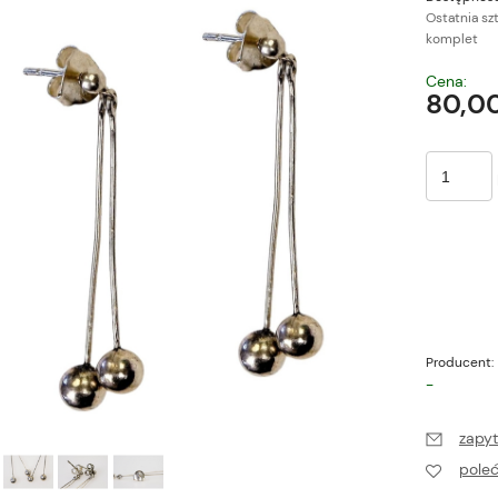
Ostatnia sz
komplet
Cena nie zawiera ewe
Cena:
płatności
80,00
Producent:
-
zapyt
pole