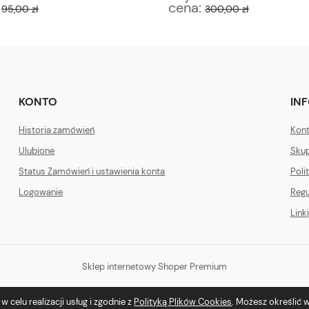
:
cena:
95,00 zł
300,00 zł
KONTO
IN
Historia zamówień
Kont
Ulubione
Skup
Status Zamówień i ustawienia konta
Poli
Logowanie
Regu
Linki
Sklep internetowy Shoper Premium
 celu realizacji usług i zgodnie z
Polityką Plików Cookies
. Możesz określić