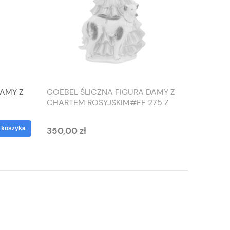
DAMY Z
GOEBEL ŚLICZNA FIGURA DAMY Z
TIEFEN
CHARTEM ROSYJSKIM#FF 275 Z
SŁONIO
1959 ROKU
WAZON
 koszyka
350,00 zł
125,00 