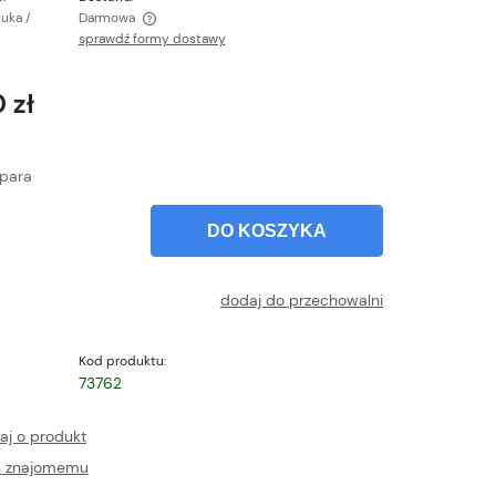
tuka /
Darmowa
sprawdź formy dostawy
ntualnych kosztów
 zł
para
DO KOSZYKA
dodaj do przechowalni
Kod produktu:
73762
aj o produkt
ć znajomemu