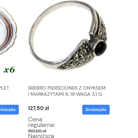
PLET
SREBRO PIERŚCIONEK Z ONYKSEM
WALTHE
I MARKAZYTAMI R. 19 WAGA 3,1 G
GLASS 
GŁĘBOK
127,50 zł
255,00 
 koszyka
Do koszyka
Cena
Cena
regularna:
regular
150,00 zł
300,00 z
Najniższa
Najniż