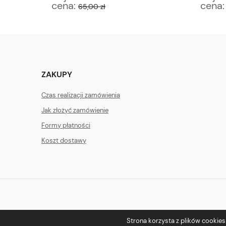
cena:
cena
65,00 zł
ZAKUPY
Czas realizacji zamówienia
Jak złożyć zamówienie
Formy płatności
Koszt dostawy
Strona korzysta z plików cookies w