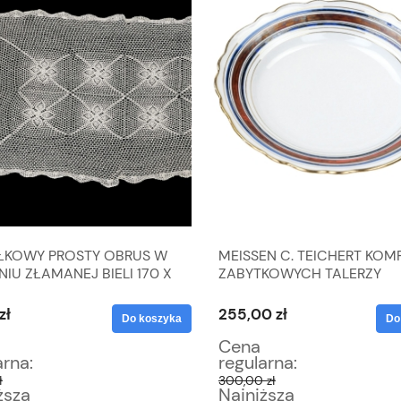
ŁKOWY PROSTY OBRUS W
MEISSEN C. TEICHERT KOM
IU ZŁAMANEJ BIELI 170 X
ZABYTKOWYCH TALERZY
zł
255,00 zł
Do koszyka
Do
Cena
arna:
regularna:
ł
300,00 zł
ższa
Najniższa