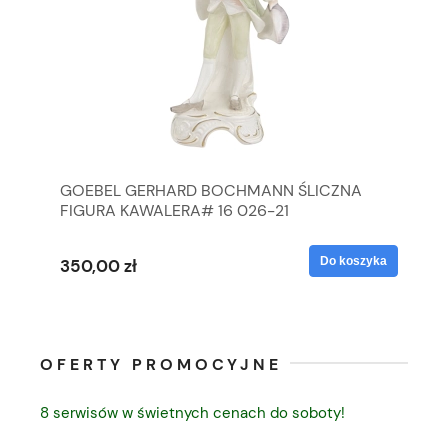
GOEBEL GERHARD BOCHMANN ŚLICZNA
GO
FIGURA KAWALERA# 16 026-21
FI
yka
Do koszyka
350,00 zł
35
OFERTY PROMOCYJNE
8 serwisów w świetnych cenach do soboty!