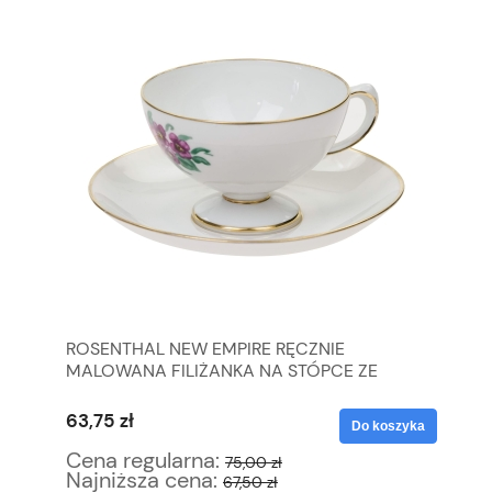
ROSENTHAL NEW EMPIRE RĘCZNIE
KO
MALOWANA FILIŻANKA NA STÓPCE ZE
RÓ
SPODKIEM
63,75 zł
25
yka
Do koszyka
Cena regularna:
Ce
75,00 zł
Najniższa cena:
Na
67,50 zł