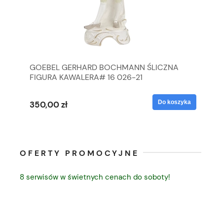
GOEBEL GERHARD BOCHMANN ŚLICZNA
GO
FIGURA KAWALERA# 16 026-21
FI
yka
Do koszyka
350,00 zł
35
OFERTY PROMOCYJNE
8 serwisów w świetnych cenach do soboty!