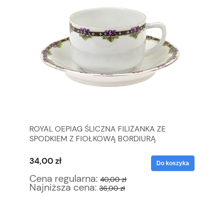
ROYAL OEPIAG ŚLICZNA FILIŻANKA ZE
SR
SPODKIEM Z FIOŁKOWĄ BORDIURĄ
83
34,00 zł
51
yka
Do koszyka
Cena regularna:
Ce
40,00 zł
Najniższa cena:
Na
36,00 zł