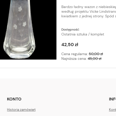
Bardzo ładny wazon z niebieskie
według projektu Vicke Lindstra
kwiatkiem z jednej strony. Spód s
Dostępność:
Ostatnia sztuka / komplet
42,50 zł
Cena regularna:
50,00 zł
Najniższa cena:
45,00 zł
KONTO
IN
Historia zamówień
Kont