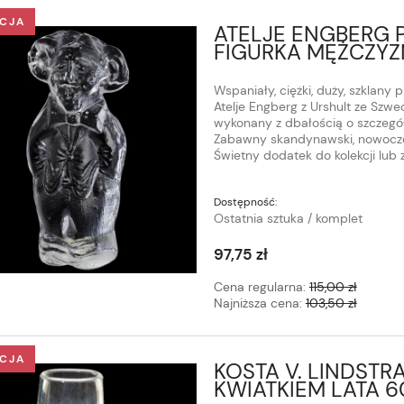
CJA
ATELJE ENGBERG P
FIGURKA MĘŻCZYZ
Wspaniały, ciężki, duży, szklany 
Atelje Engberg z Urshult ze Szwecj
wykonany z dbałością o szczegóły
Zabawny skandynawski, nowocze
Świetny dodatek do kolekcji lub 
Dostępność:
Ostatnia sztuka / komplet
97,75 zł
Cena regularna:
115,00 zł
Najniższa cena:
103,50 zł
CJA
KOSTA V. LINDST
KWIATKIEM LATA 6