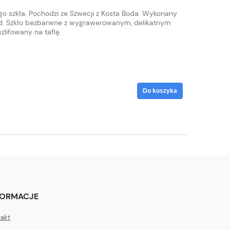
go szkła. Pochodzi ze Szwecji z Kosta Boda. Wykonany
nd. Szkło bezbarwne z wygrawerowanym, delikatnym
zlifowany na taflę.
Do koszyka
FORMACJE
akt