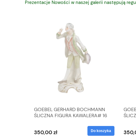
Prezentacje Nowości w naszej galerii następują regu
A
GOEBEL GERHARD BOCHMANN
GOEBE
IK ZE
ŚLICZNA FIGURA KAWALERA# 16
ŚLICZ
D
026-21
ROKU#
Do koszyka
Do koszyka
350,00 zł
350,0