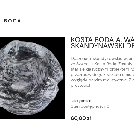
A BODA
KOSTA BODA A. W
SKANDYNAWSKI D
Doskonałe, skandynawskie wzorni
ze Szwecji z Kosta Boda. Został
stał się klasycznym projektem Ko
przezroczystego kryształu o nier
wygląda bardzo realistycznie. Z d
prostocie!
Dostępność:
Stan dostępności: 3
60,00 zł