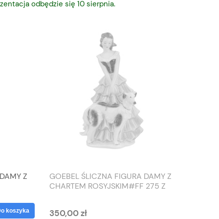
zentacja odbędzie się 10 sierpnia.
DAMY Z
GOEBEL ŚLICZNA FIGURA DAMY Z
TIEFEN
CHARTEM ROSYJSKIM#FF 275 Z
SŁONIO
1959 ROKU
WAZON
 koszyka
350,00 zł
125,00 