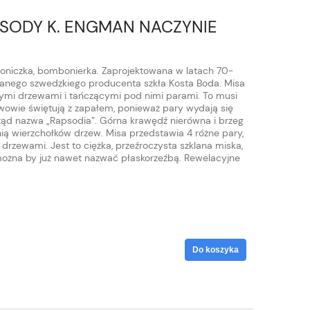
SODY K. ENGMAN NACZYNIE
, doniczka, bombonierka. Zaprojektowana w latach 70-
nanego szwedzkiego producenta szkła Kosta Boda. Misa
mi drzewami i tańczącymi pod nimi parami. To musi
wowie świętują z zapałem, ponieważ pary wydają się
ąd nazwa „Rapsodia”. Górna krawędź nierówna i brzeg
nią wierzchołków drzew. Misa przedstawia 4 różne pary,
drzewami. Jest to ciężka, przeźroczysta szklana miska,
można by już nawet nazwać płaskorzeźbą. Rewelacyjne
Do koszyka