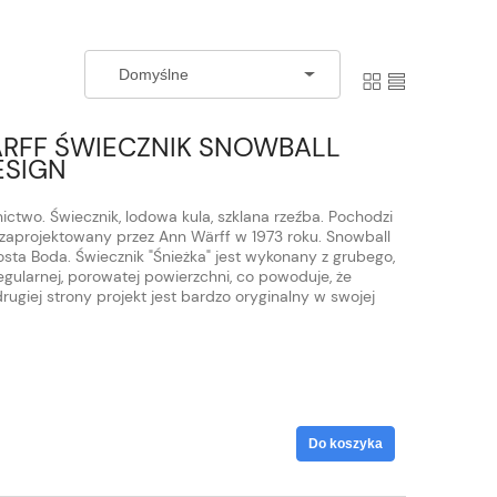
ÄRFF ŚWIECZNIK SNOWBALL
ESIGN
ctwo. Świecznik, lodowa kula, szklana rzeźba. Pochodzi
y zaprojektowany przez Ann Wärff w 1973 roku. Snowball
sta Boda. Świecznik "Śnieżka" jest wykonany z grubego,
egularnej, porowatej powierzchni, co powoduje, że
rugiej strony projekt jest bardzo oryginalny w swojej
Do koszyka