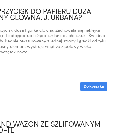
RZYCISK DO PAPIERU DUŻA
NY CLOWNA, J. URBANA?
przycisk, duża figurka clowna. Zachowała się naklejka
i. To stojące lub leżące, szklane dzieło sztuki. Świetnie
. Ładnie teksturowany z jednej strony i gładki od tyłu.
sny element wystroju wnętrza z połowy wieku.
zaczątek nowej!
Do koszyka
RAND WAZON ZE SZLIFOWANYM
0-TE