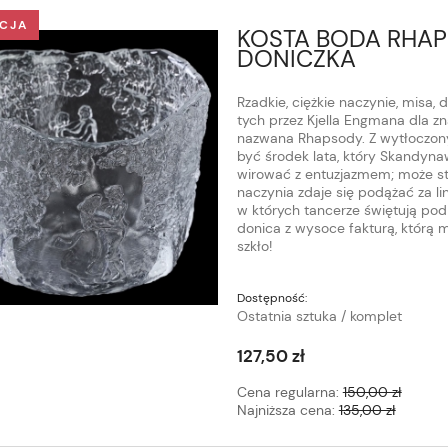
CJA
KOSTA BODA RHAP
DONICZKA
Rzadkie, ciężkie naczynie, misa
tych przez Kjella Engmana dla z
nazwana Rhapsody. Z wytłoczony
być środek lata, który Skandyna
wirować z entuzjazmem; może st
naczynia zdaje się podążać za li
w których tancerze świętują pod 
donica z wysoce fakturą, którą 
szkło!
Dostępność:
Ostatnia sztuka / komplet
127,50 zł
Cena regularna:
150,00 zł
Najniższa cena:
135,00 zł