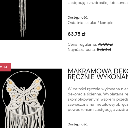
zastępując zazdrostkę lub sunca
Dostępność:
Ostatnia sztuka / komplet
63,75 zł
Cena regularna:
75,00 zł
Najniższa cena:
67,50 zł
CJA
MAKRAMOWA DEKO
RĘCZNIE WYKONA
W całości ręcznie wykonana nie
dekoracja ścienna. Wyplatana ręc
skomplikowanym wzorem przedst
zawieszona na metalowej obręczy
powodzeniem zastępując zazdros
Dostępność: