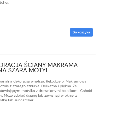
tcher.
Do koszyka
RACJA ŚCIANY MAKRAMA
NA SZARA MOTYL
banalna dekoracja wnętrza. Rękodzieło. Makramowa
znie z szarego sznurka. Delikatna i piękna. Ze
awiającym motylka z drewnianymi koralikami. Całość
. Może zdobić ścianę lub zawisnąć w oknie, z
tkę lub suncatcher.