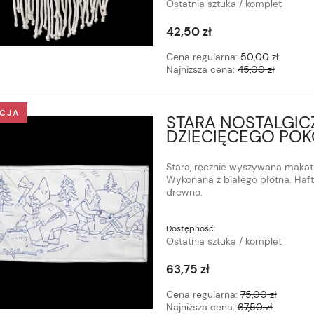
Ostatnia sztuka / komplet
42,50 zł
Cena regularna:
50,00 zł
Najniższa cena:
45,00 zł
CJA
STARA NOSTALGIC
DZIECIĘCEGO POK
Stara, ręcznie wyszywana makatk
Wykonana z białego płótna. Haft
drewno.
Dostępność:
Ostatnia sztuka / komplet
63,75 zł
Cena regularna:
75,00 zł
Najniższa cena:
67,50 zł