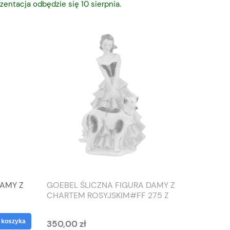
zentacja odbędzie się 10 sierpnia.
DAMY Z
GOEBEL ŚLICZNA FIGURA DAMY Z
TIEFEN
CHARTEM ROSYJSKIM#FF 275 Z
SŁONIO
1959 ROKU
WAZON
 koszyka
350,00 zł
125,00 