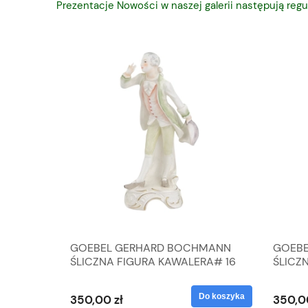
Prezentacje Nowości w naszej galerii następują regu
A
GOEBEL GERHARD BOCHMANN
GOEBE
IK ZE
ŚLICZNA FIGURA KAWALERA# 16
ŚLICZ
D
026-21
ROKU#
Do koszyka
Do koszyka
350,00 zł
350,0