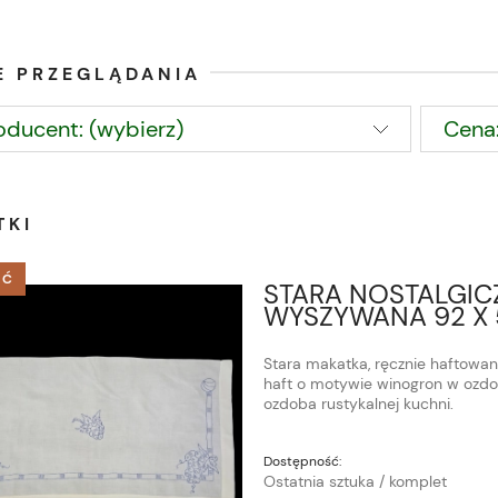
E PRZEGLĄDANIA
oducent: (wybierz)
Cena:
TKI
ŚĆ
STARA NOSTALGIC
WYSZYWANA 92 X
Stara makatka, ręcznie haftowan
haft o motywie winogron w ozd
ozdoba rustykalnej kuchni.
Dostępność:
Ostatnia sztuka / komplet