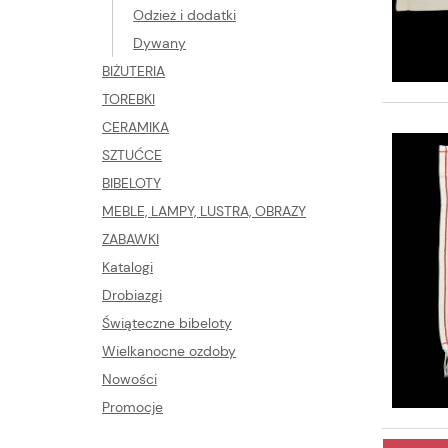
Odzież i dodatki
Dywany
BIŻUTERIA
TOREBKI
CERAMIKA
SZTUĆCE
BIBELOTY
MEBLE, LAMPY, LUSTRA, OBRAZY
ZABAWKI
Katalogi
Drobiazgi
Świąteczne bibeloty
Wielkanocne ozdoby
Nowości
Promocje