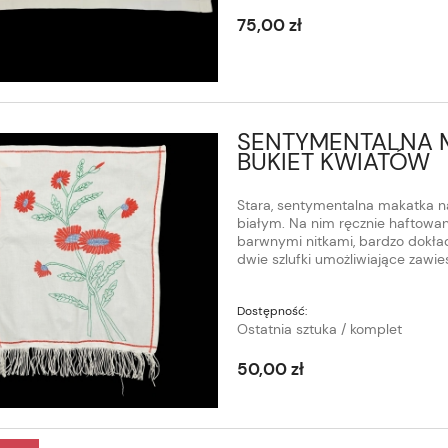
75,00 zł
SENTYMENTALNA 
BUKIET KWIATÓW
Stara, sentymentalna makatka n
białym. Na nim ręcznie haftowan
barwnymi nitkami, bardzo dokład
dwie szlufki umożliwiające zawies
Dostępność:
Ostatnia sztuka / komplet
50,00 zł