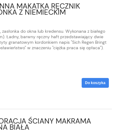
NNA MAKATKA RĘCZNIK
ONKA Z NIEMIECKIM
, zasłonka do okna lub kredensu. Wykonana z białego
em). Ładny, barwny ręczny haft przedstawiający dwie
szyty granatowym kordonkiem napis "Sich Regen Bringt
sławieństwo" w znaczeniu "ciężka praca się opłaca").
Do koszyka
RACJA ŚCIANY MAKRAMA
A BIAŁA