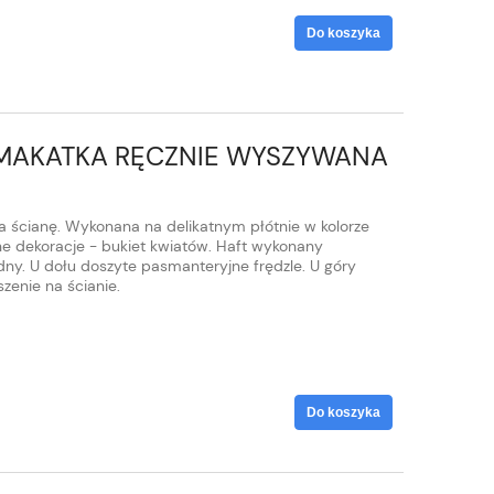
Do koszyka
MAKATKA RĘCZNIE WYSZYWANA
a ścianę. Wykonana na delikatnym płótnie w kolorze
e dekoracje - bukiet kwiatów. Haft wykonany
ny. U dołu doszyte pasmanteryjne frędzle. U góry
zenie na ścianie.
Do koszyka