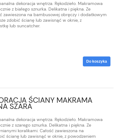
banalna dekoracja wnętrza. Rękodzieło. Makramowa
znie z białego sznurka. Delikatna i piękna. Ze
ć zawieszona na bambusowej obręczy i dodatkowym
że zdobić ścianę lub zawisnąć w oknie, z
tkę lub suncatcher.
Do koszyka
RACJA ŚCIANY MAKRAMA
NA SZARA
banalna dekoracja wnętrza. Rękodzieło. Makramowa
znie z szarego sznurka. Delikatna i piękna. Ze
ianymi koralikami. Całość zawieszona na
ć ścianę lub zawisnąć w oknie, z powodzeniem