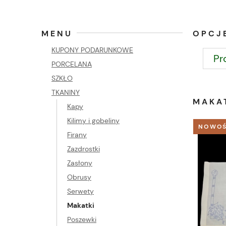
MENU
OPCJ
KUPONY PODARUNKOWE
Pr
PORCELANA
SZKŁO
TKANINY
MAKA
Kapy
Kilimy i gobeliny
NOWO
Firany
Zazdrostki
Zasłony
Obrusy
Serwety
Makatki
Poszewki