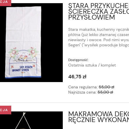
CJA
STARA PRZYKUCHE
ŚCIERECZKA ZASŁ
PRZYSŁOWIEM
Stara makatka, kuchenny ręcznik
płótna (już lekko złamanej czas
niewiasty i owoce. Pod nimi wy
Segen" ("wysiłek powoduje błogo
Dostępność:
Ostatnia sztuka / komplet
46,75 zł
Cena regularna:
55,00 zł
Najniższa cena:
55,00 zł
CJA
MAKRAMOWA DEKO
RĘCZNIE WYKONAN