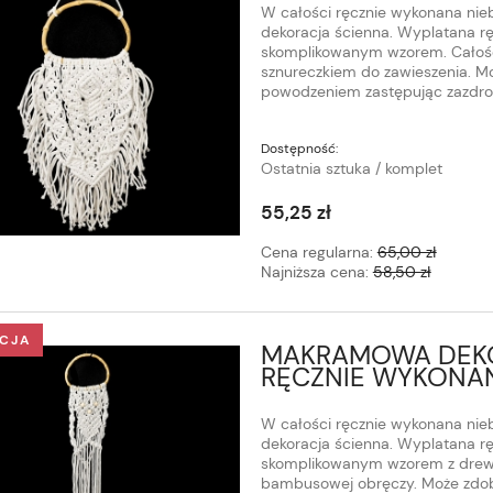
W całości ręcznie wykonana nie
dekoracja ścienna. Wyplatana ręc
skomplikowanym wzorem. Całoś
sznureczkiem do zawieszenia. Mo
powodzeniem zastępując zazdros
Dostępność:
Ostatnia sztuka / komplet
55,25 zł
Cena regularna:
65,00 zł
Najniższa cena:
58,50 zł
CJA
MAKRAMOWA DEKO
RĘCZNIE WYKONA
W całości ręcznie wykonana nie
dekoracja ścienna. Wyplatana ręc
skomplikowanym wzorem z drewn
bambusowej obręczy. Może zdobi