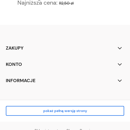
Najniższa cena:
Na
112,50 zł
ZAKUPY
KONTO
INFORMACJE
pokaż pełną wersję strony