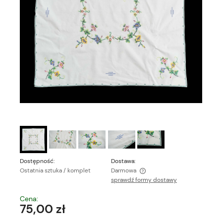
Dostępność:
Dostawa:
Ostatnia sztuka / komplet
Darmowa
sprawdź formy dostawy
Cena nie zawiera ewentualnych kosztów płatności
Cena:
75,00 zł