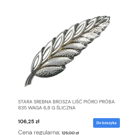
STARA SREBNA BROSZA LIŚĆ PIÓRO PRÓBA
KH
835 WAGA 6,8 G ŚLICZNA
RĘ
106,25 zł
68
yka
Do koszyka
Cena regularna:
Ce
125,00 zł