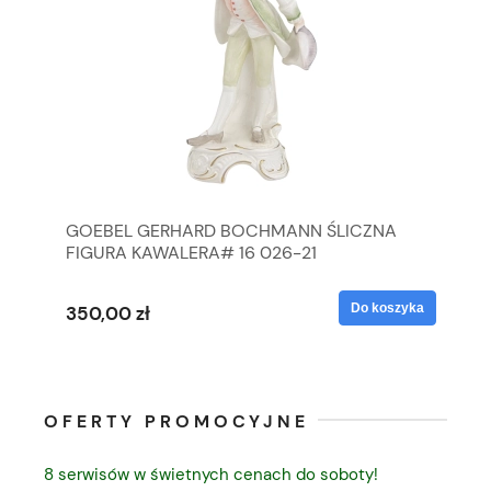
GOEBEL GERHARD BOCHMANN ŚLICZNA
GO
FIGURA KAWALERA# 16 026-21
FI
yka
Do koszyka
350,00 zł
35
OFERTY PROMOCYJNE
8 serwisów w świetnych cenach do soboty!