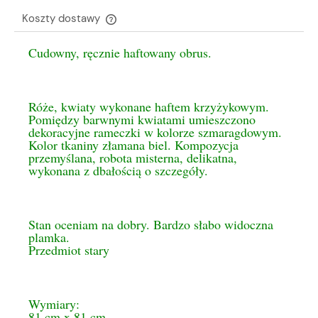
Koszty dostawy
Cena nie zawiera ewentualnych kosztów płatności
Cudowny, ręcznie haftowany obrus.
Róże, kwiaty wykonane haftem krzyżykowym.
Pomiędzy barwnymi kwiatami umieszczono
dekoracyjne rameczki w kolorze szmaragdowym.
Kolor tkaniny złamana biel. Kompozycja
przemyślana, robota misterna, delikatna,
wykonana z dbałością o szczegóły.
Stan oceniam na dobry. Bardzo słabo widoczna
plamka.
Przedmiot stary
Wymiary:
81 cm x 81 cm