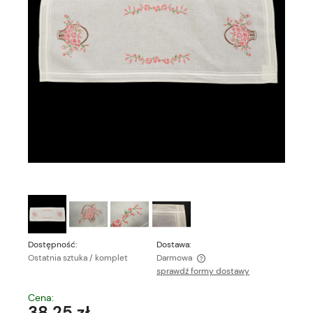
Dostępność:
Dostawa:
Ostatnia sztuka / komplet
Darmowa
sprawdź formy dostawy
Cena nie zawiera ewentualnych kosztów płatności
Cena:
38,25 zł