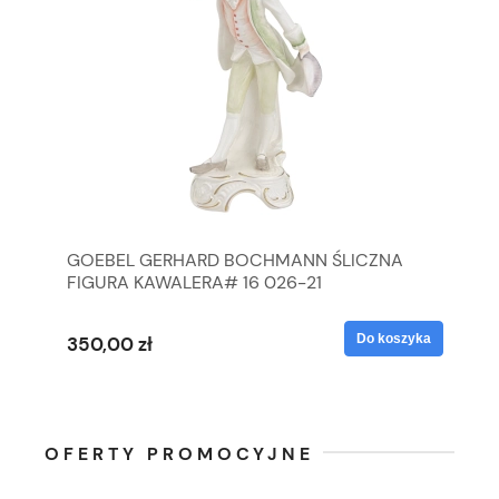
GOEBEL GERHARD BOCHMANN ŚLICZNA
GO
FIGURA KAWALERA# 16 026-21
FI
yka
Do koszyka
350,00 zł
35
OFERTY PROMOCYJNE