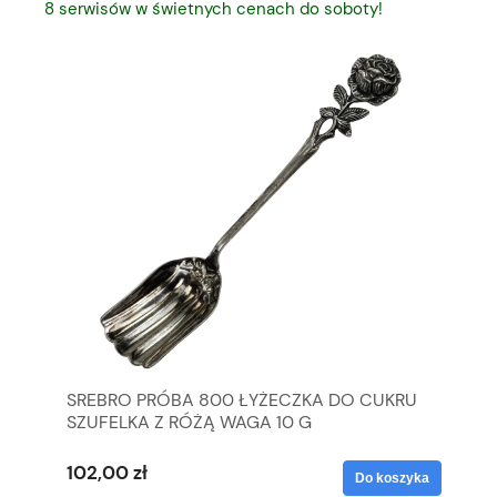
8 serwisów w świetnych cenach do soboty!
SREBRO PRÓBA 800 ŁYŻECZKA DO CUKRU
C.
SZUFELKA Z RÓŻĄ WAGA 10 G
TU
102,00 zł
15
yka
Do koszyka