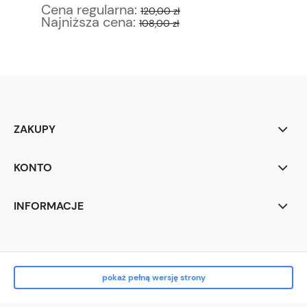
Cena regularna:
Ce
120,00 zł
Najniższa cena:
Na
108,00 zł
ZAKUPY
KONTO
INFORMACJE
pokaż pełną wersję strony