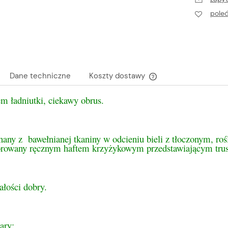
pole
Dane techniczne
Koszty dostawy
m ładniutki, ciekawy obrus.
Cena nie zawiera ewen
płatności
any z bawełnianej tkaniny w odcieniu bieli z tłoczonym, ro
rowany ręcznym haftem krzyżykowym przedstawiającym tru
ałości dobry.
ary: