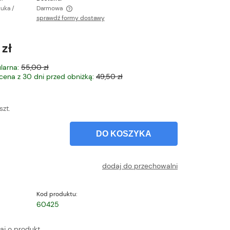
tuka /
Darmowa
sprawdź formy dostawy
ntualnych kosztów
 zł
larna:
55,00 zł
 cena z 30 dni przed obniżką:
49,50 zł
szt.
DO KOSZYKA
dodaj do przechowalni
Kod produktu:
60425
aj o produkt