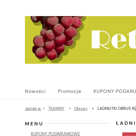
Nowości
Promocje
KUPONY PODAR
Jesteś w:
»
TKANINY
»
Obrusy
»
ŁADNIUTKI OBRUS R
ŁADNI
MENU
KUPONY PODARUNKOWE