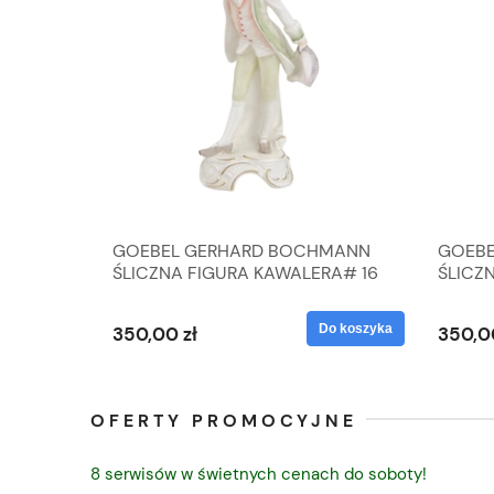
A
GOEBEL GERHARD BOCHMANN
GOEBE
IK ZE
ŚLICZNA FIGURA KAWALERA# 16
ŚLICZ
D
026-21
ROKU#
Do koszyka
Do koszyka
350,00 zł
350,0
OFERTY PROMOCYJNE
8 serwisów w świetnych cenach do soboty!