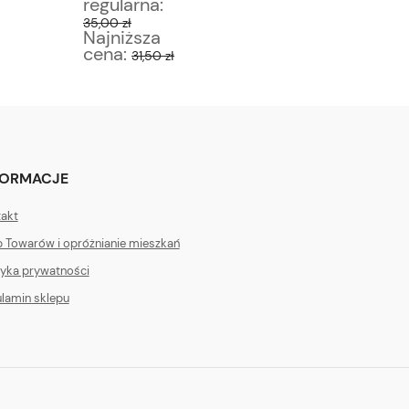
regularna:
regular
35,00 zł
35,00 zł
Najniższa
Najniż
cena:
cena:
31,50 zł
3
FORMACJE
akt
 Towarów i opróżnianie mieszkań
tyka prywatności
lamin sklepu