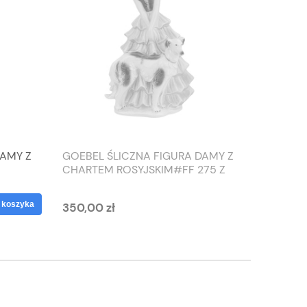
DAMY Z
GOEBEL ŚLICZNA FIGURA DAMY Z
TIEFEN
CHARTEM ROSYJSKIM#FF 275 Z
SŁONIO
1959 ROKU
WAZON
 koszyka
350,00 zł
125,00 