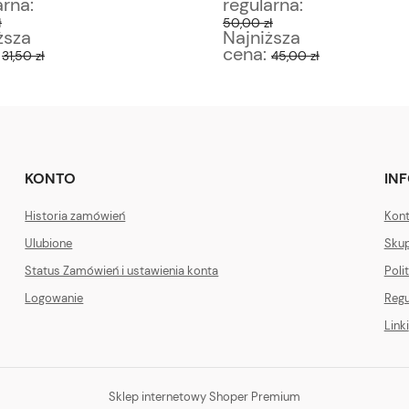
arna:
regularna:
ł
50,00 zł
ższa
Najniższa
:
cena:
31,50 zł
45,00 zł
KONTO
IN
Historia zamówień
Kont
Ulubione
Skup
Status Zamówień i ustawienia konta
Poli
Logowanie
Regu
Linki
Sklep internetowy Shoper Premium