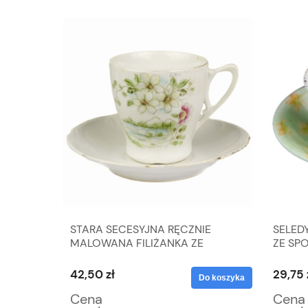
E
STARA SECESYJNA RĘCZNIE
SELED
E
MALOWANA FILIŻANKA ZE
ZE SP
SPODKIEM
42,50 zł
29,75 
Do koszyka
Do koszyka
Cena
Cena