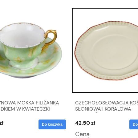
YNOWA MOKKA FILIŻANKA
CZECHOŁOSŁOWACJA KO
ODKIEM W KWIATECZKI
SŁONIOWA I KORALOWA
KONTURÓWKA PATERA NA
CIASTO
zł
42,50 zł
Do koszyka
Do
Cena