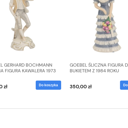
L GERHARD BOCHMANN
GOEBEL ŚLICZNA FIGURA 
NA FIGURA KAWALERA 1973
BUKIETEM Z 1984 ROKU
 1604022
Do koszyka
Do
0 zł
350,00 zł