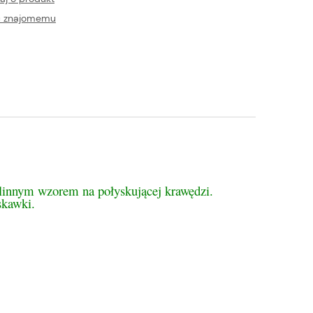
ć znajomemu
tualnych kosztów
ślinnym wzorem na połyskującej krawędzi.
skawki.