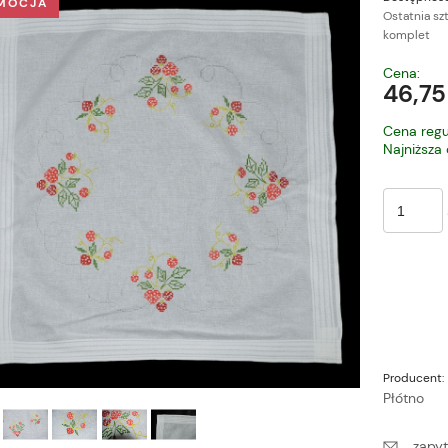
MOCJA
Ostatnia sz
komplet
Cena nie zawiera ewe
Cena:
płatności
46,75
Cena regu
Najniższa
Producent:
Płótno
zapyt