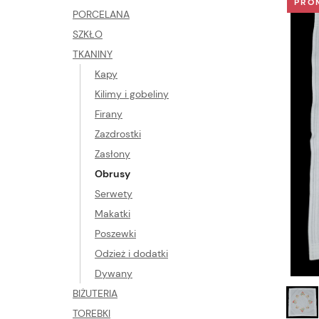
PRO
PORCELANA
SZKŁO
TKANINY
Kapy
Kilimy i gobeliny
Firany
Zazdrostki
Zasłony
Obrusy
Serwety
Makatki
Poszewki
Odzież i dodatki
Dywany
BIŻUTERIA
TOREBKI