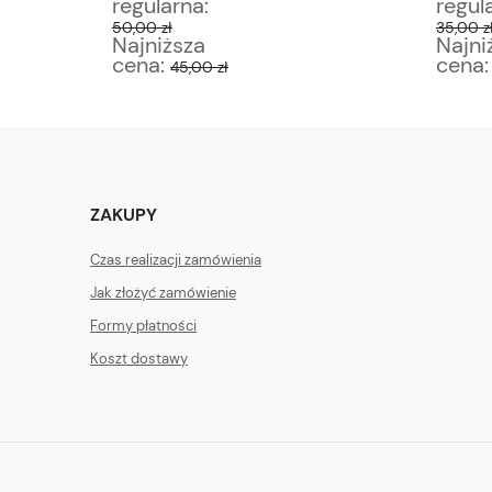
regularna:
regul
50,00 zł
35,00 z
Najniższa
Najni
cena:
cena
45,00 zł
ZAKUPY
Czas realizacji zamówienia
Jak złożyć zamówienie
Formy płatności
Koszt dostawy