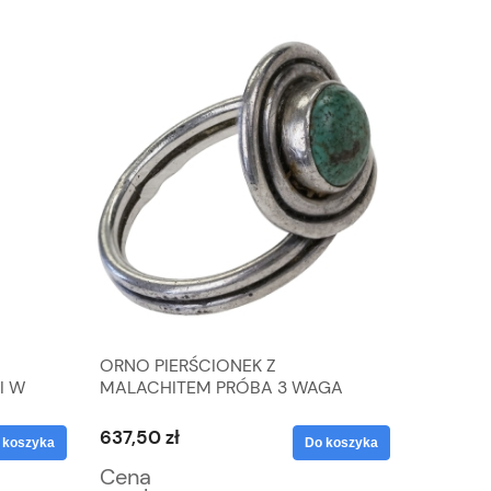
ORNO PIERŚCIONEK Z
SZKLAN
I W
MALACHITEM PRÓBA 3 WAGA
SKANDY
5,8G R. 21
BURSZT
637,50 zł
63,75 zł
 koszyka
Do koszyka
Cena
Cena