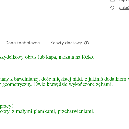
pole
Dane techniczne
Koszty dostawy
zydełkowy obrus lub kapa, narzuta na łóżko.
Cena nie zawiera ewen
płatności
ny z bawełnianej, dość mięsistej nitki, z jakimś dodatkiem 
y geometryczny. Dwie krawędzie wykończone zębami.
pracy!
dobry, z małymi plamkami, przebarwieniami.