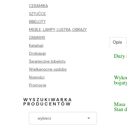
CERAMIKA
SZTUĆCE
BIBELOTY
MEBLE, LAMPY, LUSTRA, OBRAZY
ZABAWKI
Opis
Katalogi
Drobiazgi
Duży s
Świąteczne bibeloty
Wielkanocne ozdoby
Wykona
Nowości
bogat
Promocje
WYSZUKIWARKA
Masa 
PRODUCENTÓW
Stan 