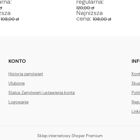
arna:
regularna:
zł
120,00 zł
ższa
Najniższa
:
cena:
108,00 zł
108,00 zł
KONTO
IN
Historia zamówień
Kont
Ulubione
Skup
Status Zamówień i ustawienia konta
Poli
Logowanie
Regu
Linki
Sklep internetowy Shoper Premium