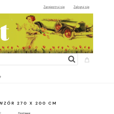
Zarejestruj się
Zaloguj się
e
WZÓR 270 X 200 CM
:
Dostawa: