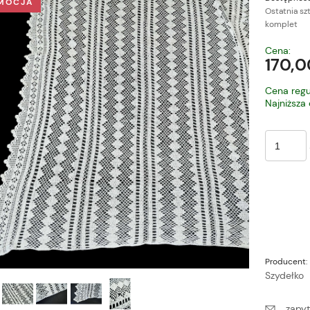
MOCJA
Ostatnia sz
komplet
Cena nie zawiera ewe
Cena:
płatności
170,0
Cena regu
Najniższa
Producent:
Szydełko
zapyt