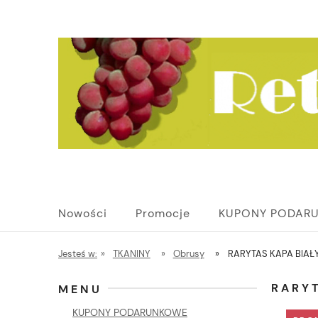
Nowości
Promocje
KUPONY PODAR
Jesteś w:
»
TKANINY
»
Obrusy
»
RARYTAS KAPA BIAŁ
RARY
MENU
KUPONY PODARUNKOWE