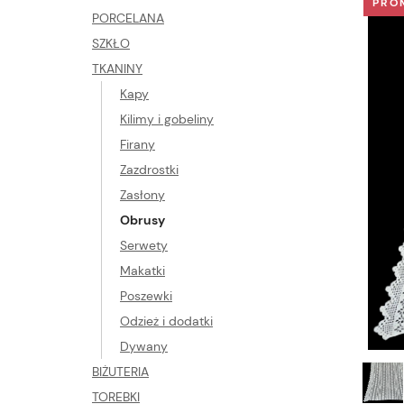
PRO
PORCELANA
SZKŁO
TKANINY
Kapy
Kilimy i gobeliny
Firany
Zazdrostki
Zasłony
Obrusy
Serwety
Makatki
Poszewki
Odzież i dodatki
Dywany
BIŻUTERIA
TOREBKI