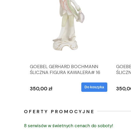
A
GOEBEL GERHARD BOCHMANN
GOEBE
IK ZE
ŚLICZNA FIGURA KAWALERA# 16
ŚLICZ
D
026-21
ROKU#
Do koszyka
Do koszyka
350,00 zł
350,0
OFERTY PROMOCYJNE
8 serwisów w świetnych cenach do soboty!