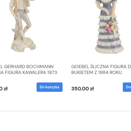
L GERHARD BOCHMANN
GOEBEL ŚLICZNA FIGURA 
NA FIGURA KAWALERA 1973
BUKIETEM Z 1984 ROKU
 1604022
Do koszyka
Do
0 zł
350,00 zł