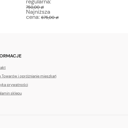
regularna:
regular
750,00 zł
75,00 zł
Najniższa
Najniż
cena:
cena:
675,00 zł
6
FORMACJE
akt
 Towarów i opróżnianie mieszkań
tyka prywatności
lamin sklepu