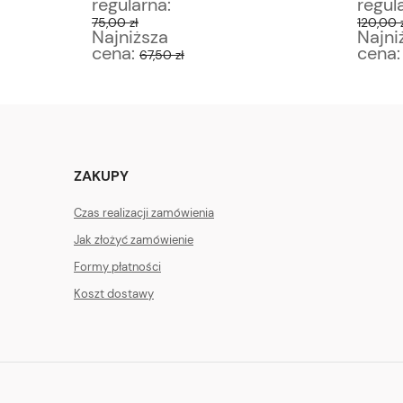
regularna:
regul
75,00 zł
120,00 
Najniższa
Najni
cena:
cena
67,50 zł
ZAKUPY
Czas realizacji zamówienia
Jak złożyć zamówienie
Formy płatności
Koszt dostawy