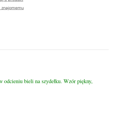
ć znajomemu
tualnych kosztów
w odcieniu bieli na szydełku. Wzór piękny,