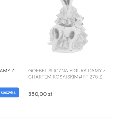
DAMY Z
GOEBEL ŚLICZNA FIGURA DAMY Z
TIEFEN
CHARTEM ROSYJSKIM#FF 275 Z
SŁONIO
1959 ROKU
WAZON
 koszyka
350,00 zł
125,00 