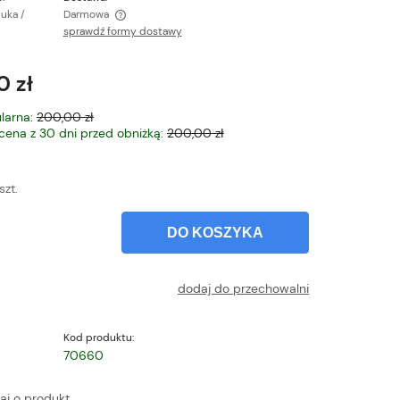
tuka /
Darmowa
sprawdź formy dostawy
ntualnych kosztów
0 zł
larna:
200,00 zł
 cena z 30 dni przed obniżką:
200,00 zł
szt.
DO KOSZYKA
dodaj do przechowalni
Kod produktu:
70660
aj o produkt