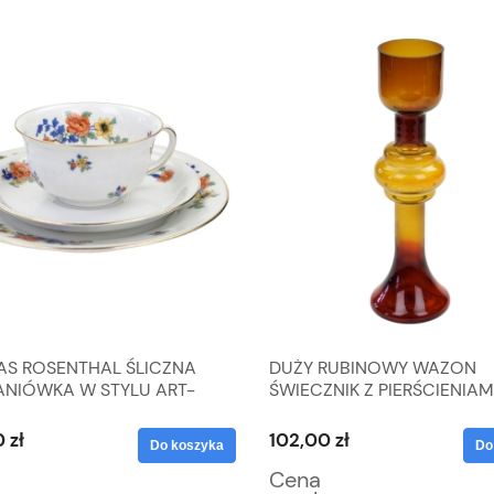
S ROSENTHAL ŚLICZNA
DUŻY RUBINOWY WAZON
ANIÓWKA W STYLU ART-
ŚWIECZNIK Z PIERŚCIENIAM
KOLOROWE KWIATY
STYLU SKANDYNAWSKIM
 zł
102,00 zł
Do koszyka
Do
Cena