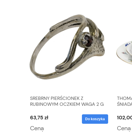
CZEK
SREBRNY PIERŚCIONEK Z
THOMA
RUBINOWYM OCZKIEM WAGA 2 G
ŚNIAD
R. 17
DECO 
63,75 zł
102,00
Do koszyka
Do koszyka
Cena
Cena