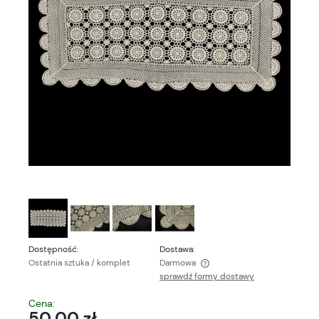
Dostępność:
Dostawa:
Ostatnia sztuka / komplet
Darmowa
sprawdź formy dostawy
Cena nie zawiera ewentualnych kosztów płatności
Cena:
50,00 zł