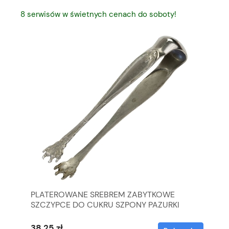
8 serwisów w świetnych cenach do soboty!
YM
PLATEROWANE SREBREM ZABYTKOWE
ŽE
SZCZYPCE DO CUKRU SZPONY PAZURKI
NE
NI
38,25 zł
17