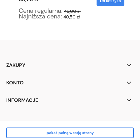
yka
Do koszyka
Cena regularna:
Ce
45,00 zł
Najniższa cena:
Na
40,50 zł
ZAKUPY
KONTO
INFORMACJE
pokaż pełną wersję strony