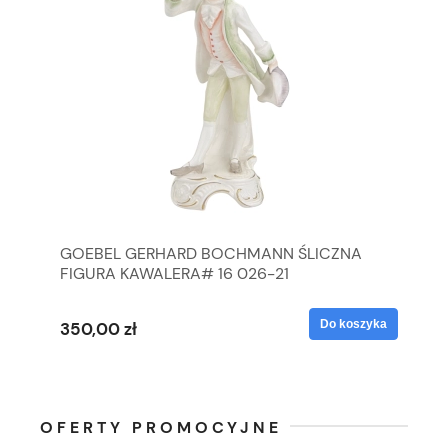
GOEBEL GERHARD BOCHMANN ŚLICZNA
GO
FIGURA KAWALERA# 16 026-21
FI
yka
Do koszyka
350,00 zł
35
OFERTY PROMOCYJNE