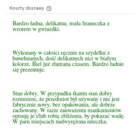
Koszty dostawy
Cena nie zawiera ewentualnych kosztów płatności
Bardzo ładna, delikatna, mała firaneczka z
wzorem w gwiazdki.
Wykonany w całości ręcznie na szydełku z
bawełnianych, dość delikatnych nici w białym
kolorze. Biel już złamana czasem. Bardzo ładnie
się prezentuje.
Stan dobry. W przypadku tkanin stan dobry
rozumiem, że przedmiot był używany i nie jest
fabrycznie nowy, bez opakowania, ale dobrze
zachowany. W razie zauważenia mankamentów
opisuję je i/lub robię zbliżenia, by pokazać wadę.
W paru miejscach nadwyrężona niteczka.