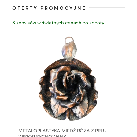
OFERTY PROMOCYJNE
8 serwisów w świetnych cenach do soboty!
ÓW
METALOPLASTYKA MIEDŹ RÓŻA Z PRLU
WA
JA?
WISIOR SYGNOWANY
MI