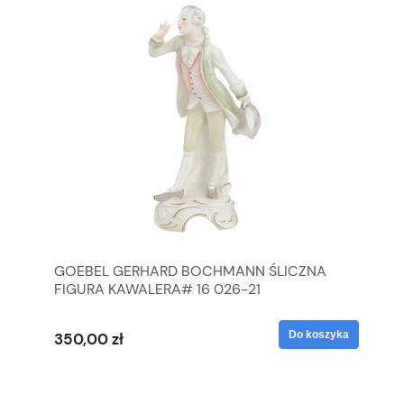
GOEBEL GERHARD BOCHMANN ŚLICZNA
GO
FIGURA KAWALERA# 16 026-21
FI
yka
Do koszyka
350,00 zł
35