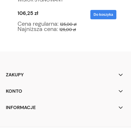
106,25 zł
38
yka
Do koszyka
Cena regularna:
Ce
125,00 zł
Najniższa cena:
Na
125,00 zł
ZAKUPY
KONTO
INFORMACJE