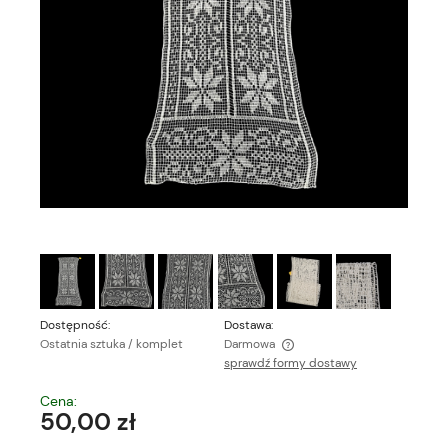
Dostępność:
Dostawa:
Ostatnia sztuka / komplet
Darmowa
sprawdź formy dostawy
Cena nie zawiera ewentualnych kosztów płatności
Cena:
50,00 zł