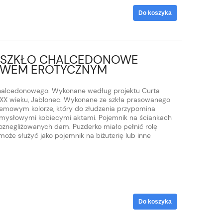
Do koszyka
 SZKŁO CHALCEDONOWE
YWEM EROTYCZNYM
chalcedonowego. Wykonane według projektu Curta
te XX wieku, Jablonec. Wykonane ze szkła prasowanego
emowym kolorze, który do złudzenia przypomina
mysłowymi kobiecymi aktami. Pojemnik na ściankach
oznegliżowanych dam. Puzderko miało pełnić rolę
oże służyć jako pojemnik na biżuterię lub inne
Do koszyka