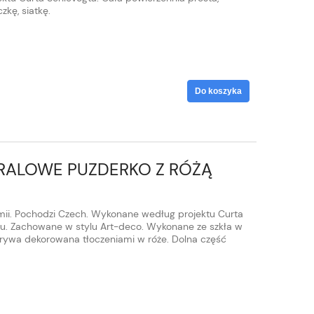
kę, siatkę.
Do koszyka
RALOWE PUZDERKO Z RÓŻĄ
mii. Pochodzi Czech. Wykonane według projektu Curta
ku. Zachowane w stylu Art-deco. Wykonane ze szkła w
krywa dekorowana tłoczeniami w róże. Dolna część