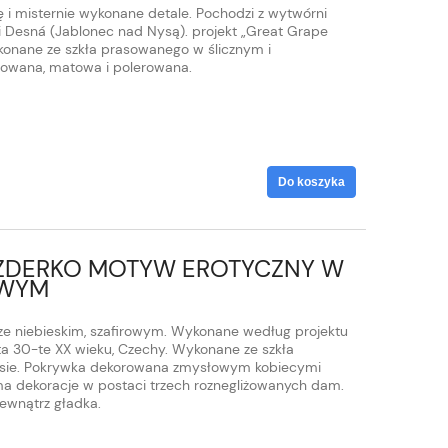
ę i misternie wykonane detale. Pochodzi z wytwórni
i Desná (Jablonec nad Nysą). projekt „Great Grape
konane ze szkła prasowanego w ślicznym i
ifowana, matowa i polerowana.
Do koszyka
UZDERKO MOTYW EROTYCZNY W
OWYM
rze niebieskim, szafirowym. Wykonane według projektu
lata 30-te XX wieku, Czechy. Wykonane ze szkła
sie. Pokrywka dekorowana zmysłowym kobiecymi
ma dekoracje w postaci trzech roznegliżowanych dam.
ewnątrz gładka.