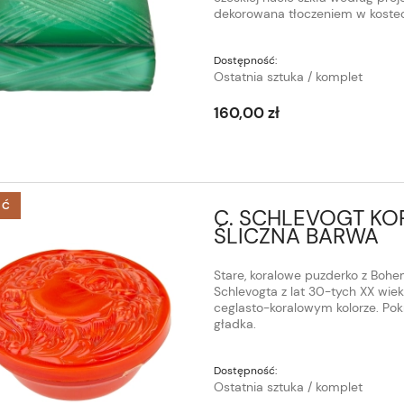
dekorowana tłoczeniem w kostecz
Dostępność:
Ostatnia sztuka / komplet
160,00 zł
ŚĆ
C. SCHLEVOGT KO
ŚLICZNA BARWA
Stare, koralowe puzderko z Bohe
Schlevogta z lat 30-tych XX wie
ceglasto-koralowym kolorze. Po
gładka.
Dostępność:
Ostatnia sztuka / komplet