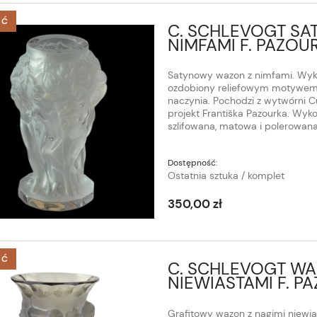
ŚĆ
C. SCHLEVOGT SA
NIMFAMI F. PAZOU
Satynowy wazon z nimfami. Wyk
ozdobiony reliefowym motywem
naczynia. Pochodzi z wytwórni C
projekt Františka Pazourka. Wy
szlifowana, matowa i polerowana
Dostępność:
Ostatnia sztuka / komplet
350,00 zł
ŚĆ
C. SCHLEVOGT W
NIEWIASTAMI F. P
Grafitowy wazon z nagimi niewia