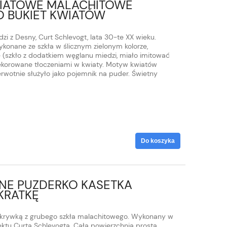
WIATOWE MALACHITOWE
O BUKIET KWIATÓW
zi z Desny, Curt Schlevogt, lata 30-te XX wieku.
onane ze szkła w ślicznym zielonym kolorze,
 (szkło z dodatkiem węglanu miedzi, miało imitować
Dekorowane tłoczeniami w kwiaty. Motyw kwiatów
rwotnie służyło jako pojemnik na puder. Świetny
Do koszyka
NE PUZDERKO KASETKA
KRATKĘ
pokrywką z grubego szkła malachitowego. Wykonany w
ektu Curta Schlevogta. Cała powierzchnia prosta,