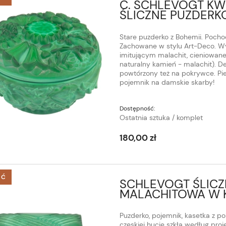
C. SCHLEVOGT K
ŚLICZNE PUZDERK
Stare puzderko z Bohemii. Pochod
Zachowane w stylu Art-Deco. Wyk
imitującym malachit, cieniowane
naturalny kamień - malachit). 
powtórzony też na pokrywce. Pie
pojemnik na damskie skarby!
Dostępność:
Ostatnia sztuka / komplet
180,00 zł
ŚĆ
SCHLEVOGT ŚLICZ
MALACHITOWA W 
Puzderko, pojemnik, kasetka z 
czeskiej hucie szkła według proj