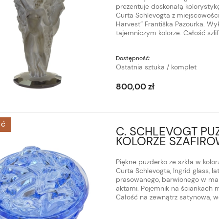
prezentuje doskonałą kolorystyk
Curta Schlevogta z miejscowośc
Harvest“ Františka Pazourka. Wy
tajemniczym kolorze. Całość szl
Dostępność:
Ostatnia sztuka / komplet
800,00 zł
ŚĆ
C. SCHLEVOGT P
KOLORZE SZAFIR
Piękne puzderko ze szkła w kolo
Curta Schlevogta, Ingrid glass, 
prasowanego, barwionego w ma
aktami. Pojemnik na ściankach 
Całość na zewnątrz satynowa, w