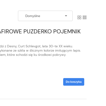
AFIROWE PUZDERKO POJEMNIK
zi z Desny, Curt Schlevgot, lata 30-te XX wieku.
onane ze szkła w ślicznym kolorze imitującym lapis.
em, które schodzi się ku środkowi pokrywy.
Do koszyka