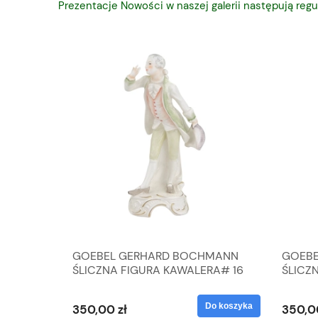
Prezentacje Nowości w naszej galerii następują regu
A
GOEBEL GERHARD BOCHMANN
GOEBE
IK ZE
ŚLICZNA FIGURA KAWALERA# 16
ŚLICZ
D
026-21
ROKU#
Do koszyka
Do koszyka
350,00 zł
350,0