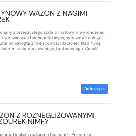
TYNOWY WAZON Z NAGIMI
REK
onany z przejrzystego szkła o matowym wykończeniu,
 rozbawionych bachantek biegnącym wokół całego
urta Schlevogta z miejscowości Jablonec Nad Nysą,
konane ze szkła prasowanego, bezbarwnego. Całość
.
Do koszyka
AZON Z ROZNEGLIŻOWANYMI
AZOUREK NIMFY
stami. Dookoła rozkoszne bachantki. Przedmiot