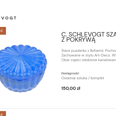
EVOGT
ŚĆ
C. SCHLEVOGT SZ
Z POKRYWĄ
Stare puzderko z Bohemii. Pochod
Zachowane w stylu Art-Deco. Wyk
Obie części zdobione kanelowani
Dostępność:
Ostatnia sztuka / komplet
150,00 zł
ŚĆ