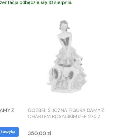
zentacja odbędzie się 10 sierpnia.
DAMY Z
GOEBEL ŚLICZNA FIGURA DAMY Z
TIEFEN
CHARTEM ROSYJSKIM#FF 275 Z
SŁONIO
1959 ROKU
WAZON
 koszyka
350,00 zł
125,00 