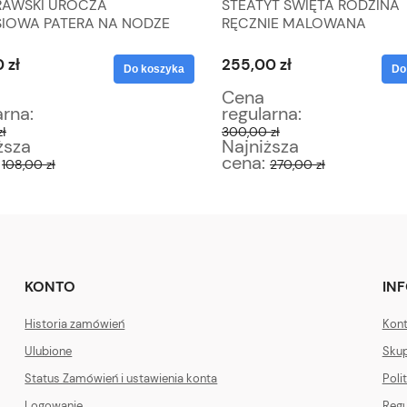
RAWSKI UROCZA
STEATYT ŚWIĘTA RODZINA
IOWA PATERA NA NODZE
RĘCZNIE MALOWANA
KATALOGOWANA
 zł
255,00 zł
Do koszyka
Do
Cena
arna:
regularna:
zł
300,00 zł
ższa
Najniższa
:
cena:
108,00 zł
270,00 zł
KONTO
IN
Historia zamówień
Kont
Ulubione
Skup
Status Zamówień i ustawienia konta
Poli
Logowanie
Regu