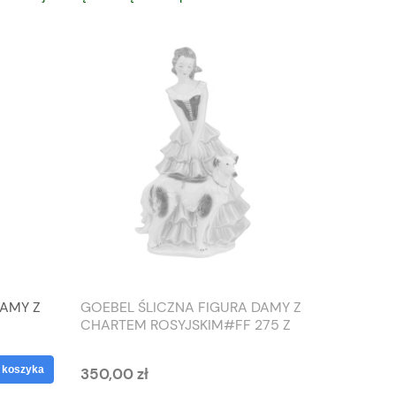
DAMY Z
GOEBEL ŚLICZNA FIGURA DAMY Z
TIEFEN
CHARTEM ROSYJSKIM#FF 275 Z
SŁONIO
1959 ROKU
WAZON
 koszyka
350,00 zł
125,00 