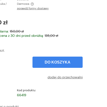
tuka /
Darmowa
sprawdź formy dostawy
ntualnych kosztów
 zł
larna:
150,00 zł
 cena z 30 dni przed obniżką:
135,00 zł
szt.
DO KOSZYKA
dodaj do przechowalni
Kod produktu:
66419
aj o produkt