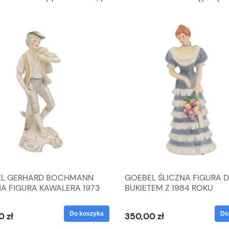
L GERHARD BOCHMANN
GOEBEL ŚLICZNA FIGURA 
NA FIGURA KAWALERA 1973
BUKIETEM Z 1984 ROKU
 1604022
Do koszyka
Do
0 zł
350,00 zł