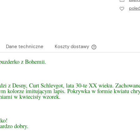
pole
Dane techniczne
Koszty dostawy
 puzderko z Bohemii.
Cena nie zawiera ewen
płatności
dzi z Desny, Curt Schlevgot, lata 30-te XX wieku. Zachowan
nym kolorze imitującym lapis. Pokrywka w formie kwiatu ch
eniami w kwiecisty wzorek.
ko!
ardzo dobry.