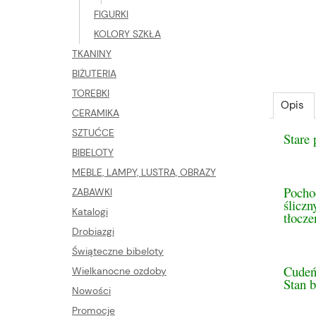
FIGURKI
KOLORY SZKŁA
TKANINY
BIŻUTERIA
TOREBKI
Opis
CERAMIKA
SZTUĆCE
Stare
BIBELOTY
MEBLE, LAMPY, LUSTRA, OBRAZY
Pocho
ZABAWKI
ślicz
Katalogi
tłocz
Drobiazgi
Świąteczne bibeloty
Cudeń
Wielkanocne ozdoby
Stan b
Nowości
Promocje