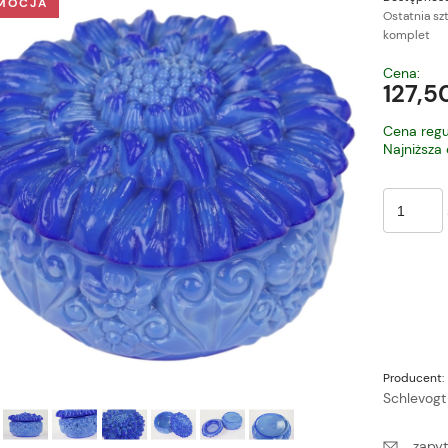
MOCJA
Ostatnia sz
komplet
Cena nie zawiera ewe
Cena:
płatności
127,50
Cena regu
Najniższa
Producent:
Schlevogt
zapyt