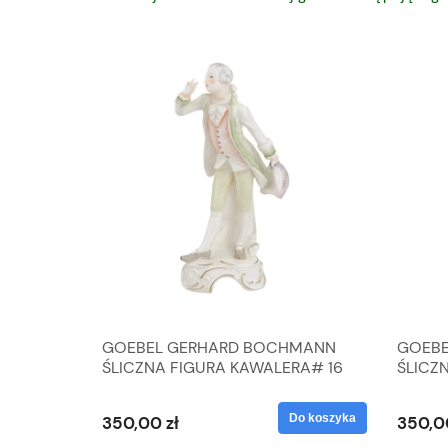
A
GOEBEL GERHARD BOCHMANN
GOEBE
IK ZE
ŚLICZNA FIGURA KAWALERA# 16
ŚLICZ
D
026-21
ROKU#
Do koszyka
Do koszyka
350,00 zł
350,0