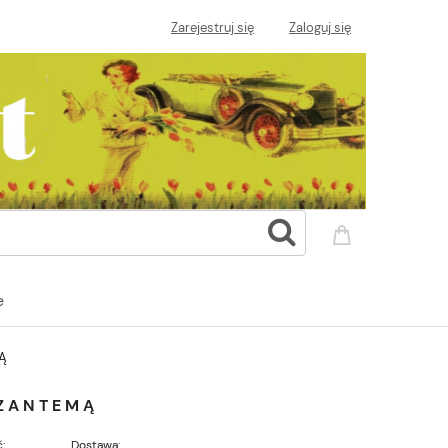
Zarejestruj się
Zaloguj się
e
Ą
YZANTEMĄ
:
Dostawa: