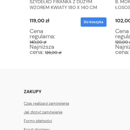
 Z
SZYDEŁKO FIRANKA Z DUŻYM
B. MO
M
WZOREM KWIATY 180 X 140 CM
ŁOSOS
TAGE 77
119,00 zł
102,00
Do koszyka
Do koszyka
Cena
Cena
regularna:
regul
140,00 zł
120,00 
Najniższa
Najni
cena:
cena
126,00 zł
ZAKUPY
Czas realizacji zamówienia
Jak złożyć zamówienie
Formy płatności
Koszt dostawy