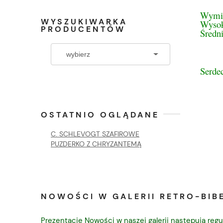
Wymi
WYSZUKIWARKA
Wysok
PRODUCENTÓW
Średn
Serde
OSTATNIO OGLĄDANE
C. SCHLEVOGT SZAFIROWE
PUZDERKO Z CHRYZANTEMĄ
NOWOŚCI W GALERII RETRO-BIBE
Prezentacje Nowości w naszej galerii następują regu