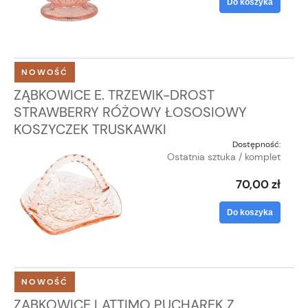
Do koszyka
NOWOŚĆ
ZĄBKOWICE E. TRZEWIK-DROST
STRAWBERRY RÓŻOWY ŁOSOSIOWY
KOSZYCZEK TRUSKAWKI
Dostępność:
Ostatnia sztuka / komplet
70,00 zł
Do koszyka
NOWOŚĆ
ZĄBKOWICE LATTIMO PUCHAREK Z