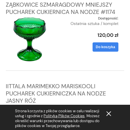
ZĄBKOWICE SZMARAGDOWY MNIEJSZY
PUCHAREK CUKIERNICA NA NODZE #1174
Dostępność:
Ostatnia sztuka / komplet
120,00 zł
Do koszyka
IITTALA MARIMEKKO MARISKOOLI
PUCHAREK CUKIERNICZKA NA NODZE
JASNY RÓŻ
Dostępność:
Strona korzysta z plików cookies w celu realizacji
Ostatnia sztuka / komplet
usług i zgodnie z
Polityką Plików Cookies
. Możesz
określić warunki przechowywania lub dostępu do
90,00 zł
plików cookies w Twojej przeglądarce.