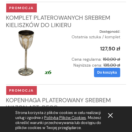
PROMOCJA
KOMPLET PLATEROWANYCH SREBREM
KIELISZKÓW DO LIKIERU
Dostępność:
Ostatnia sztuka / komplet
127,50 zł
Cena regularna:
150,00 zł
Najniższa cena:
135,00 zł
Do koszyka
PROMOCJA
KOPENHAGA PLATEROWANY SREBREM
WAZON ART-DECO
Strona korzysta z plików cookies w celu realizacji
Dostępność:
usług i zgodnie z
Polityką Plików Cookies
. Możesz
Ostatnia sztuka / komplet
określić warunki przechowywania lub dostępu do
plików cookies w Twojej przeglądarce.
55,25 zł