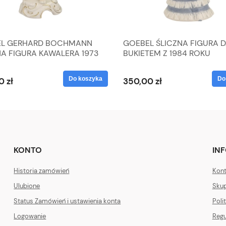
L GERHARD BOCHMANN
GOEBEL ŚLICZNA FIGURA 
NA FIGURA KAWALERA 1973
BUKIETEM Z 1984 ROKU
 1604022
Do koszyka
Do
0 zł
350,00 zł
KONTO
IN
Historia zamówień
Kont
Ulubione
Skup
Status Zamówień i ustawienia konta
Poli
Logowanie
Regu