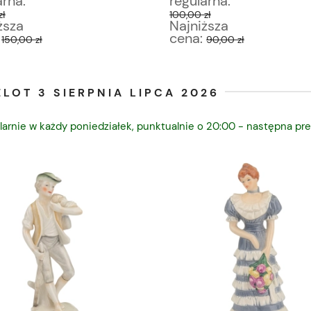
arna:
regularna:
zł
100,00 zł
ższa
Najniższa
:
cena:
150,00 zł
90,00 zł
LOT 3 SIERPNIA LIPCA 2026
larnie w każdy poniedziałek, punktualnie o 20:00 - następna pre