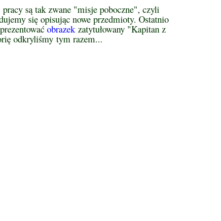
j pracy są tak zwane "misje poboczne", czyli
dujemy się opisując nowe przedmioty. Ostatnio
aprezentować
obrazek
zatytułowany "Kapitan z
orię odkryliśmy tym razem...