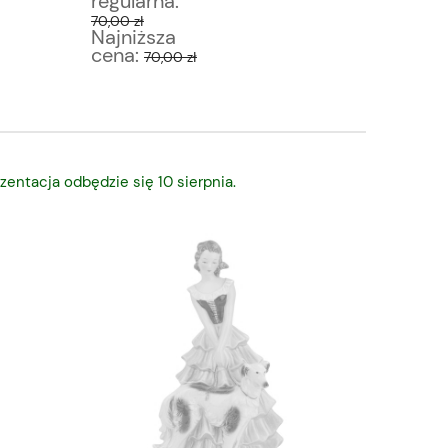
regularna:
regular
70,00 zł
70,00 zł
Najniższa
Najniż
cena:
cena:
70,00 zł
6
zentacja odbędzie się 10 sierpnia.