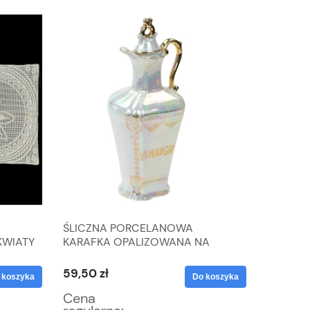
ŚLICZNA PORCELANOWA
CERAMI
KWIATY
KARAFKA OPALIZOWANA NA
OLIWKO
OCET
59,50 zł
59,50 z
 koszyka
Do koszyka
Cena
Cena