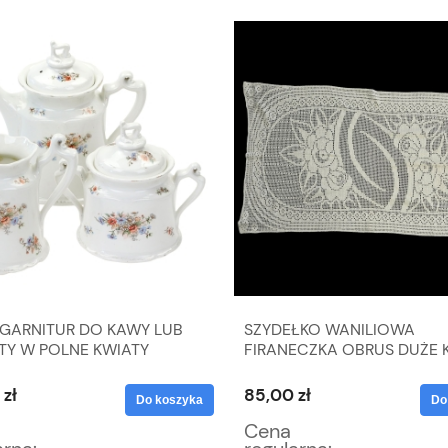
 GARNITUR DO KAWY LUB
SZYDEŁKO WANILIOWA
TY W POLNE KWIATY
FIRANECZKA OBRUS DUŻE 
128 X 75 CM
 zł
85,00 zł
Do koszyka
Do
Cena