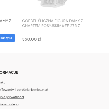
DAMY Z
GOEBEL ŚLICZNA FIGURA DAMY Z
TIEFEN
CHARTEM ROSYJSKIM#FF 275 Z
SŁONIO
1959 ROKU
WAZON
 koszyka
350,00 zł
125,00 
FORMACJE
akt
 Towarów i opróżnianie mieszkań
tyka prywatności
lamin sklepu