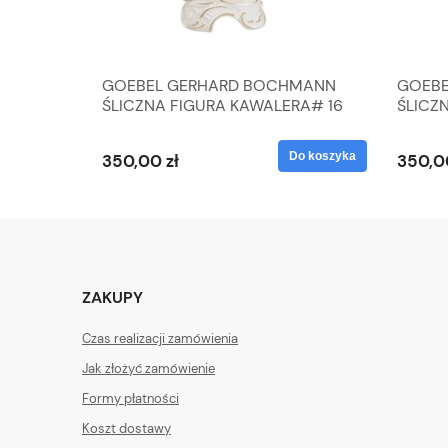
A
GOEBEL GERHARD BOCHMANN
GOEBE
IK ZE
ŚLICZNA FIGURA KAWALERA# 16
ŚLICZ
D
026-21
ROKU#
Do koszyka
Do koszyka
350,00 zł
350,0
ZAKUPY
Czas realizacji zamówienia
Jak złożyć zamówienie
Formy płatności
Koszt dostawy