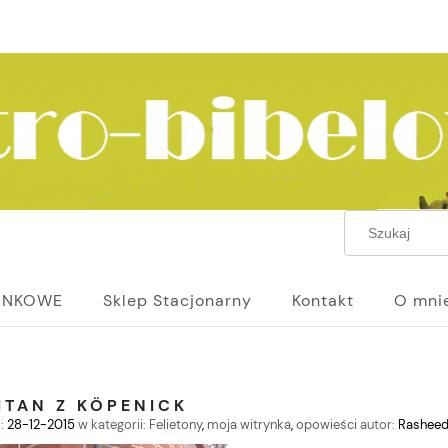
UNKOWE
Sklep Stacjonarny
Kontakt
O mni
ITAN Z KÖPENICK
:
28-12-2015
w kategorii:
Felietony
,
moja witrynka
,
opowieści
autor:
Rasheed