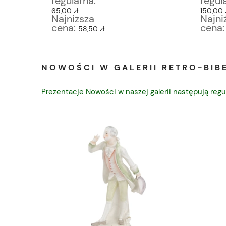
regularna:
regul
65,00 zł
150,00 
Najniższa
Najni
cena:
cena
58,50 zł
NOWOŚCI W GALERII RETRO-BIBE
Prezentacje Nowości w naszej galerii następują regu