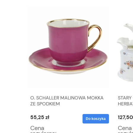
ATA W
O. SCHALLER MALINOWA MOKKA
STARY
ŻOWEJ
ZE SPODKIEM
HERBA
55,25 zł
127,50
Do koszyka
Do koszyka
Cena
Cena