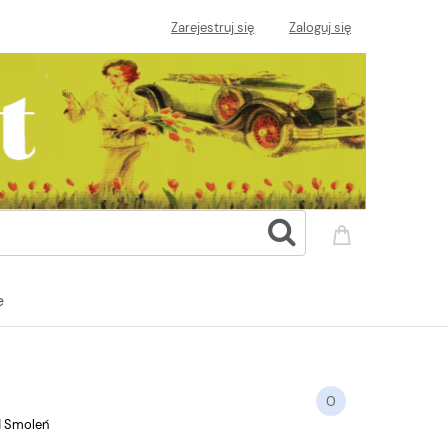
Zarejestruj się
Zaloguj się
e
0
 Smoleń