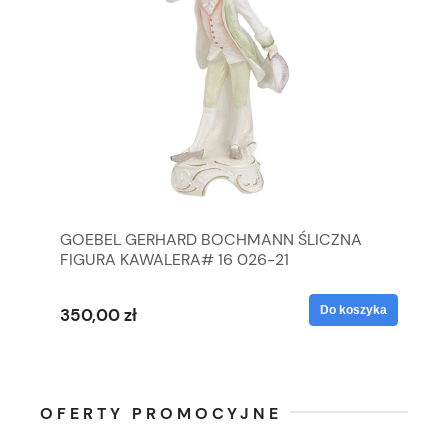
GOEBEL GERHARD BOCHMANN ŚLICZNA
GO
FIGURA KAWALERA# 16 026-21
FI
yka
Do koszyka
350,00 zł
35
OFERTY PROMOCYJNE