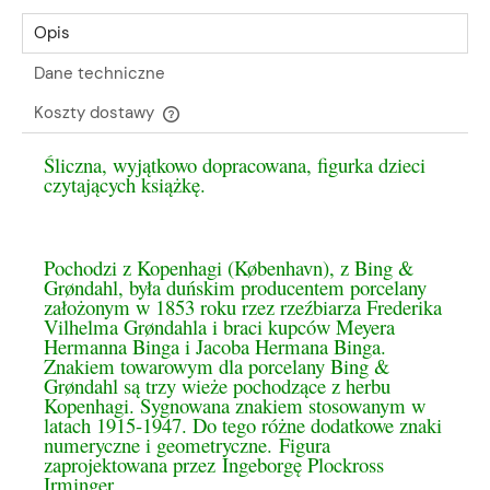
Opis
Dane techniczne
Koszty dostawy
Cena nie zawiera ewentualnych kosztów płatności
Śliczna, wyjątkowo dopracowana, figurka dzieci
czytających książkę.
Pochodzi z Kopenhagi (København), z Bing &
Grøndahl, była duńskim producentem porcelany
założonym w 1853 roku rzez rzeźbiarza Frederika
Vilhelma Grøndahla i braci kupców Meyera
Hermanna Binga i Jacoba Hermana Binga.
Znakiem towarowym dla porcelany Bing &
Grøndahl są trzy wieże pochodzące z herbu
Kopenhagi. Sygnowana znakiem stosowanym w
latach 1915-1947. Do tego różne dodatkowe znaki
numeryczne i geometryczne. Figura
zaprojektowana przez Ingeborgę Plockross
Irminger.