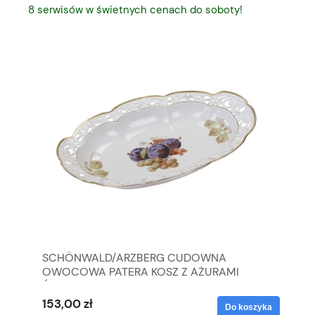
8 serwisów w świetnych cenach do soboty!
C
SCHÖNWALD/ARZBERG CUDOWNA
RO
OWOCOWA PATERA KOSZ Z AŻURAMI
HO
ŚLIWKI I WINOGRONA
153,00 zł
21
yka
Do koszyka