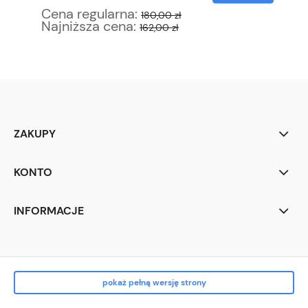
Cena regularna:
Ce
180,00 zł
Najniższa cena:
Na
162,00 zł
ZAKUPY
KONTO
INFORMACJE
pokaż pełną wersję strony