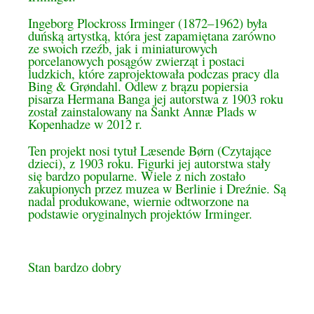
Ingeborg Plockross Irminger (1872–1962) była
duńską artystką, która jest zapamiętana zarówno
ze swoich rzeźb, jak i miniaturowych
porcelanowych posągów zwierząt i postaci
ludzkich, które zaprojektowała podczas pracy dla
Bing & Grøndahl. Odlew z brązu popiersia
pisarza Hermana Banga jej autorstwa z 1903 roku
został zainstalowany na Sankt Annæ Plads w
Kopenhadze w 2012 r.
Ten projekt nosi tytuł Læsende Børn (Czytające
dzieci), z 1903 roku. Figurki jej autorstwa stały
się bardzo popularne. Wiele z nich zostało
zakupionych przez muzea w Berlinie i Dreźnie. Są
nadal produkowane, wiernie odtworzone na
podstawie oryginalnych projektów Irminger.
Stan bardzo dobry