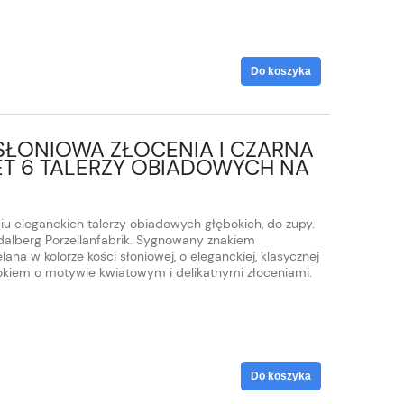
Do koszyka
SŁONIOWA ZŁOCENIA I CZARNA
T 6 TALERZY OBIADOWYCH NA
u eleganckich talerzy obiadowych głębokich, do zupy.
dalberg Porzellanfabrik. Sygnowany znakiem
na w kolorze kości słoniowej, o eleganckiej, klasycznej
kiem o motywie kwiatowym i delikatnymi złoceniami.
Do koszyka