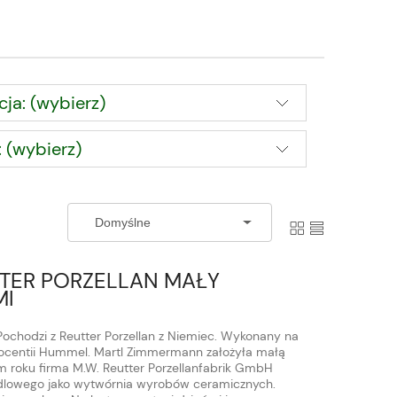
cja: (wybierz)
 (wybierz)
TTER PORZELLAN MAŁY
MI
 Pochodzi z Reutter Porzellan z Niemiec. Wykonany na
nnocentii Hummel. Martl Zimmermann założyła małą
 roku firma M.W. Reutter Porzellanfabrik GmbH
ndlowego jako wytwórnia wyrobów ceramicznych.