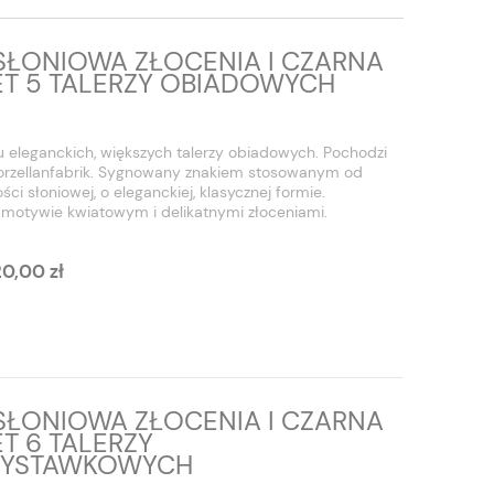
SŁONIOWA ZŁOCENIA I CZARNA
T 5 TALERZY OBIADOWYCH
 eleganckich, większych talerzy obiadowych. Pochodzi
Porzellanfabrik. Sygnowany znakiem stosowanym od
ści słoniowej, o eleganckiej, klasycznej formie.
motywie kwiatowym i delikatnymi złoceniami.
20,00 zł
SŁONIOWA ZŁOCENIA I CZARNA
T 6 TALERZY
ZYSTAWKOWYCH