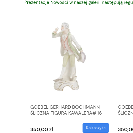
Prezentacje Nowości w naszej galerii następują regu
A
GOEBEL GERHARD BOCHMANN
GOEBE
IK ZE
ŚLICZNA FIGURA KAWALERA# 16
ŚLICZ
D
026-21
ROKU#
Do koszyka
Do koszyka
350,00 zł
350,0