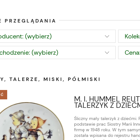
E PRZEGLĄDANIA
oducent: (wybierz)
Kolek
chodzenie: (wybierz)
Cena:
Y, TALERZE, MISKI, PÓŁMISKI
ŚĆ
M. I. HUMMEL REU
TALERZYK Z DZIEĆ
Śliczny mały talerzyk z dziećmi.
podstawie prac Siostry Marii I
firmę w 1948 roku. W tym samym
została wpisana do rejestru ha