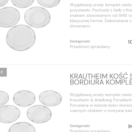
Wyjątkowej urody komplet sześc
przystawki. Pochodzi z Selb z K
znakiem stosowanym od 1945 roku.
klasycznej formie. Dekorowana 
złoceniami.
1
Dostępność:
Przedmiot sprzedany
ŚĆ
KRAUTHEIM KOŚĆ 
BORDIURA KOMPLE
Wyjątkowej urody komplet sześci
Krautheim & Adalberg Porzellan
Porcelana w kolorze kości słonio
czarnym otokiem o motywie kwia
9
Dostępność:
Przedmiot sprzedany