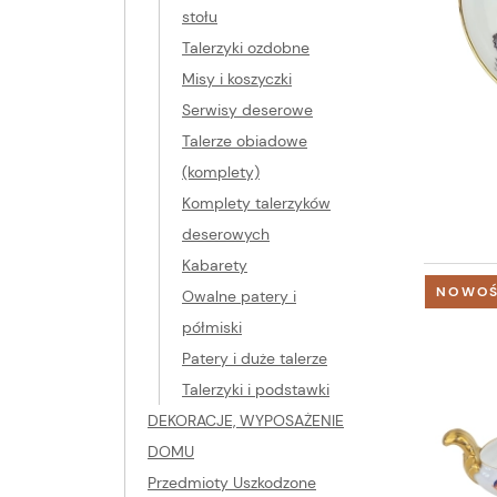
stołu
Talerzyki ozdobne
Misy i koszyczki
Serwisy deserowe
Talerze obiadowe
(komplety)
Komplety talerzyków
deserowych
Kabarety
NOWO
Owalne patery i
półmiski
Patery i duże talerze
Talerzyki i podstawki
DEKORACJE, WYPOSAŻENIE
DOMU
Przedmioty Uszkodzone