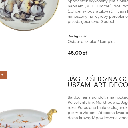
Spodeczek wykonany jest z białej
napisem „M. I. Hummel". Nosi tytu
(„Chcemy pogratulować – Jaś i M
nanoszony na wyroby porcelanowe
przedsiębiorstwa Goebel.
Dostępność:
Ostatnia sztuka / komplet
45,00 zł
ŚĆ
JÄGER ŚLICZNA G
USZAMI ART-DEC
Bardzo fajna gondolka na nóżkach
Porzellanfabrik Marktredwitz J
roku. Porcelana biała o elegancki
pokryto złotem. Zdobiona kwiat
dolna krawędź powleczona złocen