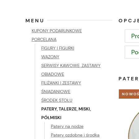
MENU
OPCJ
KUPONY PODARUNKOWE
Pr
PORCELANA
FIGURY I FIGURKI
Po
WAZONY
SERWISY KAWOWE, ZASTAWY
OBIADOWE
PATER
FILIŻANKI I ZESTAWY
ŚNIADANIOWE
NOWO
ŚRODEK STOŁU
PATERY, TALERZE, MISKI,
PÓŁMISKI
Patery na nodze
Patery ozdobne i środka