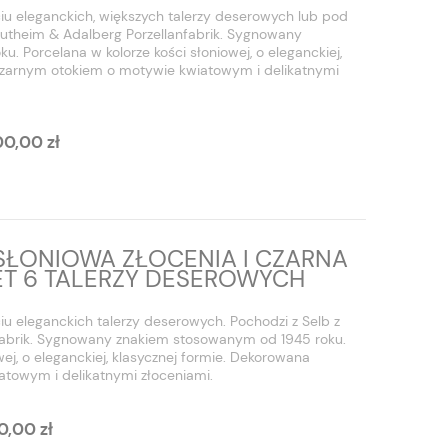
iu eleganckich, większych talerzy deserowych lub pod
rautheim & Adalberg Porzellanfabrik. Sygnowany
 Porcelana w kolorze kości słoniowej, o eleganckiej,
czarnym otokiem o motywie kwiatowym i delikatnymi
00,00 zł
SŁONIOWA ZŁOCENIA I CZARNA
T 6 TALERZY DESEROWYCH
u eleganckich talerzy deserowych. Pochodzi z Selb z
fabrik. Sygnowany znakiem stosowanym od 1945 roku.
wej, o eleganckiej, klasycznej formie. Dekorowana
towym i delikatnymi złoceniami.
0,00 zł