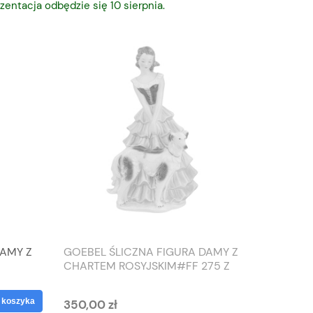
zentacja odbędzie się 10 sierpnia.
DAMY Z
GOEBEL ŚLICZNA FIGURA DAMY Z
TIEFEN
CHARTEM ROSYJSKIM#FF 275 Z
SŁONIO
1959 ROKU
WAZON
 koszyka
350,00 zł
125,00 