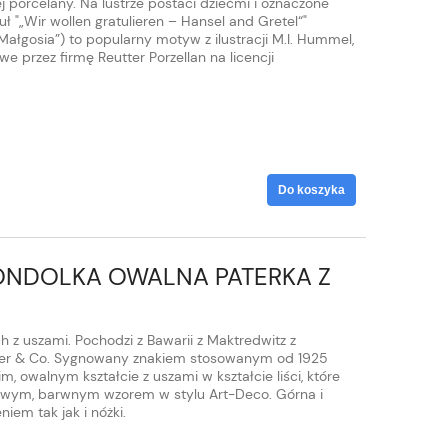
 porcelany. Na lustrze postaci dziećmi i oznaczone
ł "„Wir wollen gratulieren – Hansel and Gretel“"
ałgosia”) to popularny motyw z ilustracji M.I. Hummel,
 przez firmę Reutter Porzellan na licencji
Do koszyka
ONDOLKA OWALNA PATERKA Z
O
 z uszami. Pochodzi z Bawarii z Maktredwitz z
äger & Co. Sygnowany znakiem stosowanym od 1925
m, owalnym kształcie z uszami w kształcie liści, które
owym, barwnym wzorem w stylu Art-Deco. Górna i
iem tak jak i nóżki.