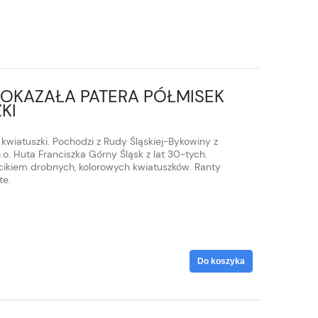
 OKAZAŁA PATERA PÓŁMISEK
KI
kwiatuszki. Pochodzi z Rudy Śląskiej-Bykowiny z
o.o. Huta Franciszka Górny Śląsk z lat 30-tych.
cikiem drobnych, kolorowych kwiatuszków. Ranty
te.
Do koszyka