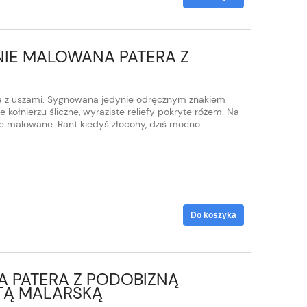
IE MALOWANA PATERA Z
ra z uszami. Sygnowana jedynie odręcznym znakiem
kołnierzu śliczne, wyraziste reliefy pokryte różem. Na
e malowane. Rant kiedyś złocony, dziś mocno
Do koszyka
A PATERA Z PODOBIZNĄ
ETĄ MALARSKĄ