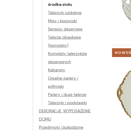
środka stołu
Talerzyki ozdobne
Misy i koszyczki
Serwisy deserowe
Talerze obiadowe
(komplety)
NOWO
Komplety talerzyków
deserowych
Kabarety
Owalne patery i
półmiski
Patery i duże talerze
Talerzyki i podstawki
DEKORACJE, WYPOSAŻENIE
DOMU
Przedmioty Uszkodzone