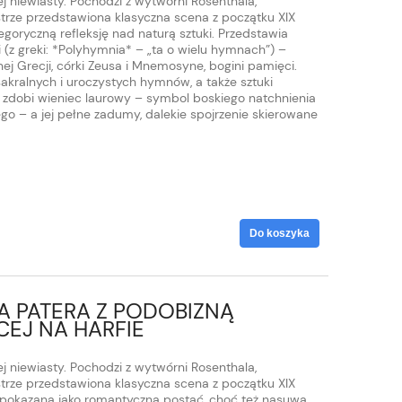
j niewiasty. Pochodzi z wytwórni Rosenthala,
strze przedstawiona klasyczna scena z początku XIX
goryczną refleksję nad naturą sztuki. Przedstawia
 (z greki: *Polyhymnia* – „ta o wielu hymnach”) –
nej Grecji, córki Zeusa i Mnemosyne, bogini pamięci.
sakralnych i uroczystych hymnów, a także sztuki
ie zdobi wieniec laurowy – symbol boskiego natchnienia
go – a jej pełne zadumy, dalekie spojrzenie skierowane
Do koszyka
A PATERA Z PODOBIZNĄ
CEJ NA HARFIE
j niewiasty. Pochodzi z wytwórni Rosenthala,
strze przedstawiona klasyczna scena z początku XIX
e pokazana jako romantyczna postać, choć też nasuwa