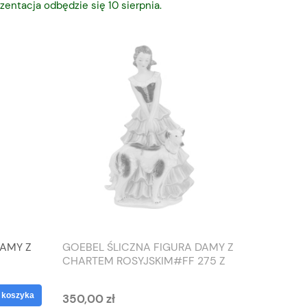
zentacja odbędzie się 10 sierpnia.
DAMY Z
GOEBEL ŚLICZNA FIGURA DAMY Z
TIEFEN
CHARTEM ROSYJSKIM#FF 275 Z
SŁONIO
1959 ROKU
WAZON
 koszyka
350,00 zł
125,00 