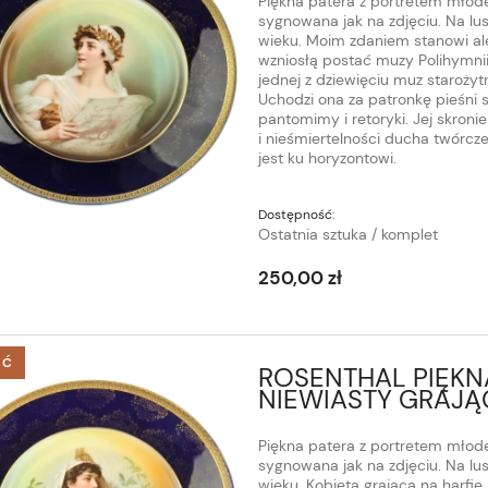
Piękna patera z portretem młode
sygnowana jak na zdjęciu. Na lu
wieku. Moim zdaniem stanowi ale
wzniosłą postać muzy Polihymnii
jednej z dziewięciu muz starożyt
Uchodzi ona za patronkę pieśni 
pantomimy i retoryki. Jej skron
i nieśmiertelności ducha twórcze
jest ku horyzontowi.
Dostępność:
Ostatnia sztuka / komplet
250,00 zł
ŚĆ
ROSENTHAL PIĘKN
NIEWIASTY GRAJĄ
Piękna patera z portretem młode
sygnowana jak na zdjęciu. Na lu
wieku. Kobieta grająca na harfi