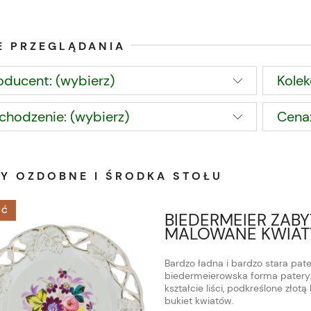
E PRZEGLĄDANIA
oducent: (wybierz)
Kolek
chodzenie: (wybierz)
Cena:
RY OZDOBNE I ŚRODKA STOŁU
ŚĆ
BIEDERMEIER ZAB
MALOWANE KWIATY
Bardzo ładna i bardzo stara pat
biedermeierowska forma patery.
kształcie liści, podkreślone złot
bukiet kwiatów.