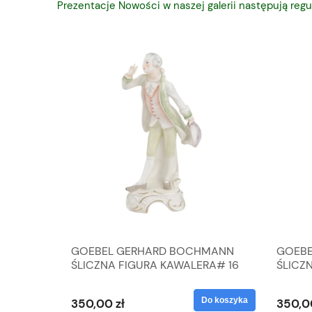
Prezentacje Nowości w naszej galerii następują regu
A
GOEBEL GERHARD BOCHMANN
GOEBE
IK ZE
ŚLICZNA FIGURA KAWALERA# 16
ŚLICZ
D
026-21
ROKU#
Do koszyka
Do koszyka
350,00 zł
350,0