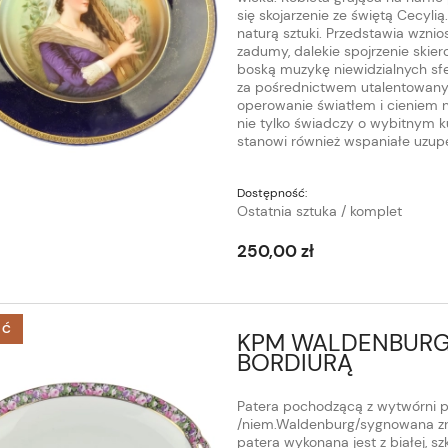
się skojarzenie ze świętą Cecyli
naturą sztuki. Przedstawia wznio
zadumy, dalekie spojrzenie skie
boską muzykę niewidzialnych sf
za pośrednictwem utalentowany
operowanie światłem i cieniem na
nie tylko świadczy o wybitnym k
stanowi również wspaniałe uzupeł
Dostępność:
Ostatnia sztuka / komplet
250,00 zł
ŚĆ
KPM WALDENBURG 
BORDIURĄ
Patera pochodzącą z wytwórni po
/niem.Waldenburg/sygnowana z
patera wykonana jest z białej, 