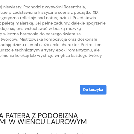
j niewiasty. Pochodzi z wytwórni Rosenthala,
strze przedstawiona klasyczna scena z początku XIX
goryczną refleksję nad naturą sztuki. Przedstawia
 paletą malarską. Jej pełne zadumy, dalekie spojrzenie
 Zdaje się ona wsłuchiwać w boską muzykę
 tę wieczną harmonię do naszego świata za
twórców. Mistrzowska kompozycja oraz doskonałe
dają dziełu niemal rzeźbiarski charakter. Portret ten
unszcie technicznym artysty epoki romantyzmu, ale
nienie kolekcji lub wystroju wnętrza każdego twórcy.
Do koszyka
A PATERA Z PODOBIZNĄ
AMI W WIEŃCU LAUROWYM