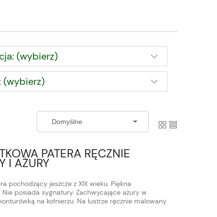
cja: (wybierz)
 (wybierz)
YTKOWA PATERA RĘCZNIE
 I AŻURY
era pochodzący jeszcze z XIX wieku. Piękna
 Nie posiada sygnatury. Zachwycające ażury w
ą konturówką na kołnierzu. Na lustrze ręcznie malowany