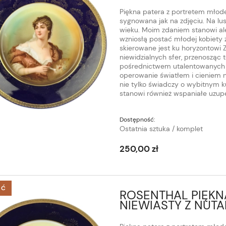
Piękna patera z portretem młode
sygnowana jak na zdjęciu. Na lu
wieku. Moim zdaniem stanowi ale
wzniosłą postać młodej kobiety z
skierowane jest ku horyzontowi
niewidzialnych sfer, przenosząc
pośrednictwem utalentowanych 
operowanie światłem i cieniem na
nie tylko świadczy o wybitnym k
stanowi również wspaniałe uzupeł
Dostępność:
Ostatnia sztuka / komplet
250,00 zł
ŚĆ
ROSENTHAL PIĘKN
NIEWIASTY Z NUT