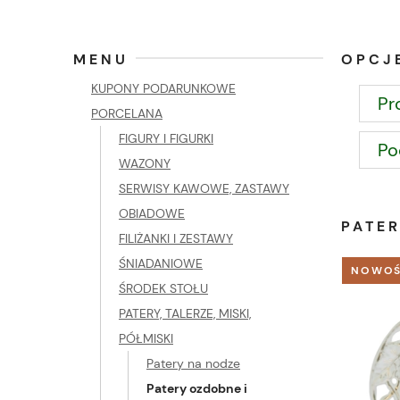
MENU
OPCJ
KUPONY PODARUNKOWE
Pr
PORCELANA
FIGURY I FIGURKI
Po
WAZONY
SERWISY KAWOWE, ZASTAWY
OBIADOWE
PATE
FILIŻANKI I ZESTAWY
ŚNIADANIOWE
NOWO
ŚRODEK STOŁU
PATERY, TALERZE, MISKI,
PÓŁMISKI
Patery na nodze
Patery ozdobne i