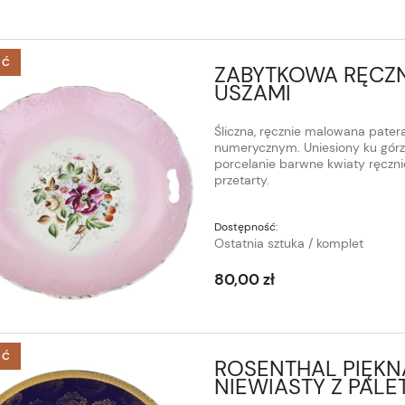
ŚĆ
ZABYTKOWA RĘCZN
USZAMI
Śliczna, ręcznie malowana pate
numerycznym. Uniesiony ku górze 
porcelanie barwne kwiaty ręczni
przetarty.
Dostępność:
Ostatnia sztuka / komplet
80,00 zł
ŚĆ
ROSENTHAL PIĘKN
NIEWIASTY Z PAL