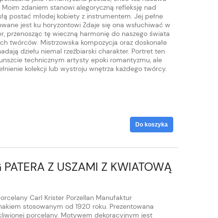
ą. Moim zdaniem stanowi alegoryczną refleksję nad
słą postać młodej kobiety z instrumentem. Jej pełne
rowane jest ku horyzontowi Zdaje się ona wsłuchiwać w
er, przenosząc tę wieczną harmonię do naszego świata
ch twórców. Mistrzowska kompozycja oraz doskonałe
dają dziełu niemal rzeźbiarski charakter. Portret ten
unszcie technicznym artysty epoki romantyzmu, ale
nienie kolekcji lub wystroju wnętrza każdego twórcy.
Do koszyka
PATERA Z USZAMI Z KWIATOWĄ
rcelany Carl Krister Porzellan Manufaktur
nakiem stosowanym od 1920 roku. Prezentowana
szkliwionej porcelany. Motywem dekoracyjnym jest