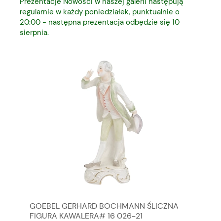
Prezentacje Nowości w naszej galerii następują
regularnie w każdy poniedziałek, punktualnie o
20:00 - następna prezentacja odbędzie się 10
sierpnia.
GOEBEL GERHARD BOCHMANN ŚLICZNA
GO
FIGURA KAWALERA# 16 026-21
FI