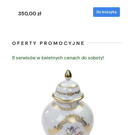
yka
Do koszyka
350,00 zł
35
OFERTY PROMOCYJNE
8 serwisów w świetnych cenach do soboty!