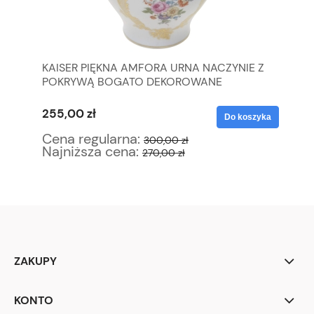
KAISER PIĘKNA AMFORA URNA NACZYNIE Z
SE
POKRYWĄ BOGATO DEKOROWANE
ZE
255,00 zł
34
yka
Do koszyka
Cena regularna:
Ce
300,00 zł
Najniższa cena:
Na
270,00 zł
ZAKUPY
KONTO