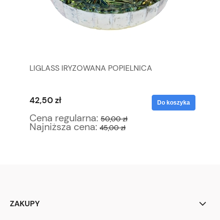
LIGLASS IRYZOWANA POPIELNICA
ML
P
42,50 zł
34
yka
Do koszyka
Cena regularna:
Ce
50,00 zł
Najniższa cena:
Na
45,00 zł
ZAKUPY