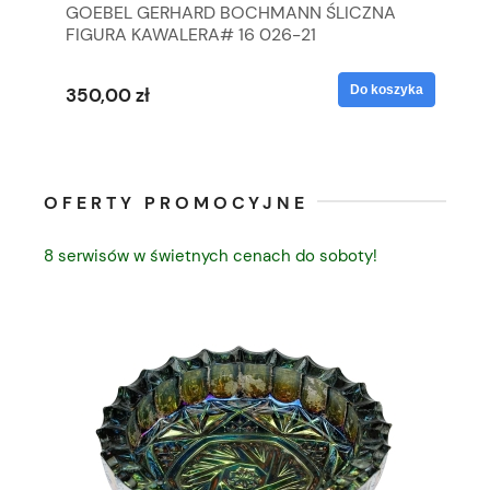
GOEBEL GERHARD BOCHMANN ŚLICZNA
GO
FIGURA KAWALERA# 16 026-21
FI
yka
Do koszyka
350,00 zł
35
OFERTY PROMOCYJNE
8 serwisów w świetnych cenach do soboty!