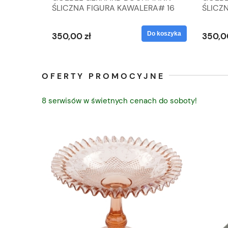
IK ZE
ŚLICZNA FIGURA KAWALERA# 16
ŚLICZ
D
026-21
ROKU#
Do koszyka
Do koszyka
350,00 zł
350,0
OFERTY PROMOCYJNE
8 serwisów w świetnych cenach do soboty!