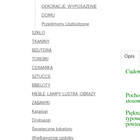
DEKORACJE, WYPOSAŻENIE
DOMU
Przedmioty Uszkodzone
SZKŁO
TKANINY
BIŻUTERIA
Opis
TOREBKI
CERAMIKA
Cudown
SZTUĆCE
BIBELOTY
Pocho
MEBLE, LAMPY, LUSTRA, OBRAZY
stoso
ZABAWKI
Piękna
Katalogi
typowe
Drobiazgi
powie
Świąteczne bibeloty
Wielkanocne ozdoby