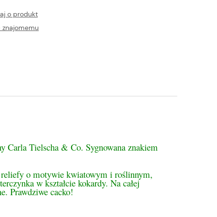
aj o produkt
ć znajomemu
tualnych kosztów
any Carla Tielscha & Co. Sygnowana znakiem
ne reliefy o motywie kwiatowym i roślinnym,
erczynka w kształcie kokardy. Na całej
ne. Prawdziwe cacko!