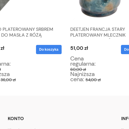
O PLATEROWANY SRBREM
DEETJEN FRANCJA STARY
 DO MASŁA Z RÓŻĄ
PLATEROWANY MLECZNIK
DZBANUSZEK DO ŚMIETANK
zł
51,00 zł
Do koszyka
Do
Cena
arna:
regularna:
ł
60,00 zł
ższa
Najniższa
:
cena:
36,00 zł
54,00 zł
KONTO
IN