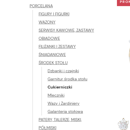
PRO
PORCELANA
FIGURY I FIGURKI
WAZONY
SERWISY KAWOWE, ZASTAWY
OBIADOWE
FILIŻANKI I ZESTAWY
ŚNIADANIOWE
ŚRODEK STOŁU
Dzbanki i czajniki
Garnitur środka stołu
Cukierniczki
Mleczniki
Wazy i Żardiniery
Galanteria stołowa
PATERY, TALERZE, MISKI,
PÓŁMISKI