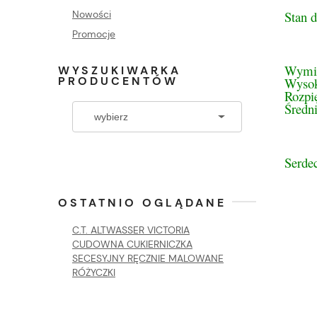
Stan d
Nowości
Promocje
Wymi
WYSZUKIWARKA
PRODUCENTÓW
Wyso
Rozpi
Średn
Serdec
OSTATNIO OGLĄDANE
C.T. ALTWASSER VICTORIA
CUDOWNA CUKIERNICZKA
SECESYJNY RĘCZNIE MALOWANE
RÓŻYCZKI