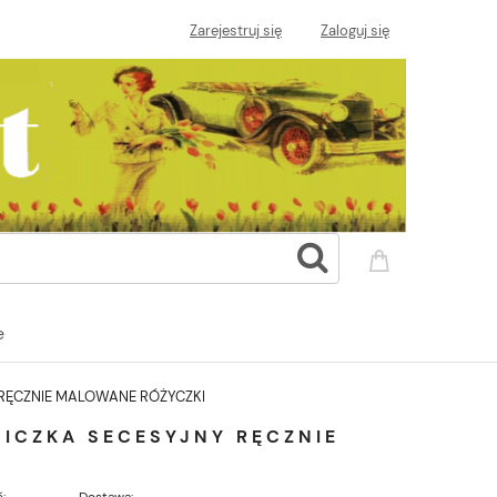
Zarejestruj się
Zaloguj się
e
 RĘCZNIE MALOWANE RÓŻYCZKI
NICZKA SECESYJNY RĘCZNIE