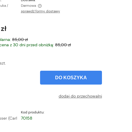
:
Dostawa:
tuka /
Darmowa
sprawdź formy dostawy
ntualnych kosztów
 zł
larna:
85,00 zł
 cena z 30 dni przed obniżką:
85,00 zł
szt.
DO KOSZYKA
dodaj do przechowalni
Kod produktu:
sser (Carl
70158