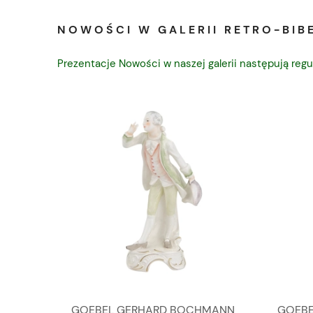
NOWOŚCI W GALERII RETRO-BIBE
Prezentacje Nowości w naszej galerii następują regu
A
GOEBEL GERHARD BOCHMANN
GOEBE