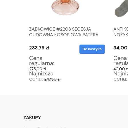
ERZ Z
ZĄBKOWICE #2203 SECESJA
ANTIK
CUDOWNA ŁOSOSIOWA PATERA
NOŻYK
Z FALBANKĄ
233,75 zł
34,00 
Do koszyka
Do koszyka
Cena
Cena
regularna:
regul
275,00 zł
40,00 z
Najniższa
Najni
cena:
cena
247,50 zł
ZAKUPY