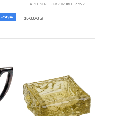
CHARTEM ROSYJSKIM#FF 275 Z
SŁONIO
1959 ROKU
WAZON
 koszyka
350,00 zł
125,00 