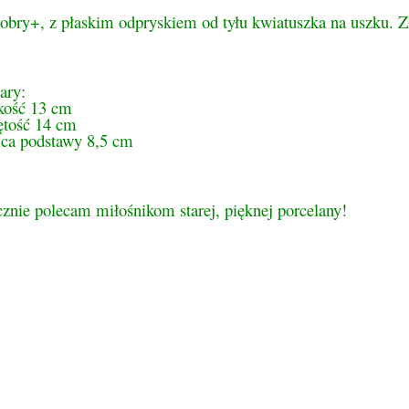
obry+, z płaskim odpryskiem od tyłu kwiatuszka na uszku. Zł
ary:
kość 13 cm
ętość 14 cm
ica podstawy 8,5 cm
znie polecam miłośnikom starej, pięknej porcelany!