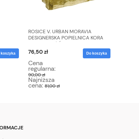
ROSICE V. URBAN MORAVIA
SREBRO
DESIGNERSKA POPIELNICA KORA
ARTYST
I
DRZEWA W ŻÓŁCI
ŚLIMAC
6,2 G
76,50 zł
102,00 
 koszyka
Do koszyka
Cena
Cena
regularna:
regular
90,00 zł
120,00 zł
Najniższa
Najniż
cena:
cena:
81,00 zł
1
FORMACJE