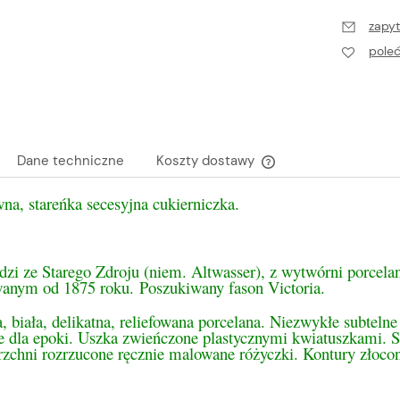
zapyt
pole
Dane techniczne
Koszty dostawy
a, stareńka secesyjna cukierniczka.
Cena nie zawiera ewen
płatności
dzi ze Starego Zdroju (niem. Altwasser), z wytwórni porcel
wanym od 1875 roku.
Poszukiwany fason Victoria.
, biała, delikatna, reliefowana porcelana. Niezwykłe subtel
 dla epoki. Uszka zwieńczone plastycznymi kwiatuszkami. St
rzchni rozrzucone ręcznie malowane różyczki. Kontury złoco