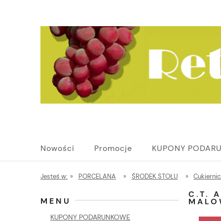
Nowości
Promocje
KUPONY PODAR
Jesteś w:
»
PORCELANA
»
ŚRODEK STOŁU
»
Cukiernic
C.T.
MENU
MALO
KUPONY PODARUNKOWE