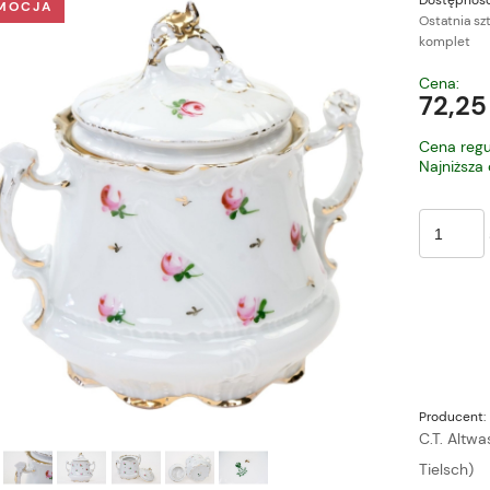
Dostępność
MOCJA
Ostatnia sz
komplet
Cena nie zawiera ewe
Cena:
płatności
72,25
Cena regu
Najniższa
Producent:
C.T. Altwa
Tielsch)