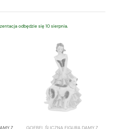
zentacja odbędzie się 10 sierpnia.
DAMY Z
GOEBEL ŚLICZNA FIGURA DAMY Z
TIEFEN