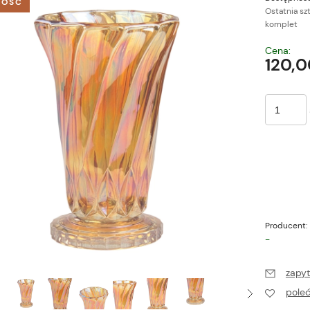
OŚĆ
Ostatnia sz
komplet
Cena nie zawiera ewe
Cena:
płatności
120,0
Producent:
-
zapyt
pole