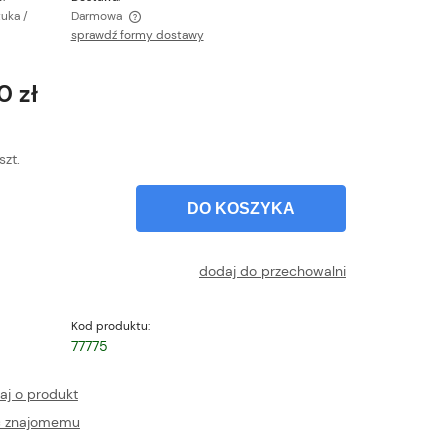
tuka /
Darmowa
sprawdź formy dostawy
ntualnych kosztów
0 zł
szt.
DO KOSZYKA
dodaj do przechowalni
Kod produktu:
77775
aj o produkt
ć znajomemu