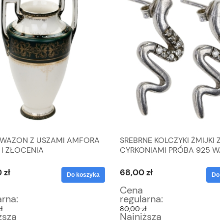
 WAZON Z USZAMI AMFORA
SREBRNE KOLCZYKI ŻMIJKI 
 I ZŁOCENIA
CYRKONIAMI PRÓBA 925 
3,8 G
 zł
68,00 zł
Do koszyka
Do
Cena
arna:
regularna:
ł
80,00 zł
ższa
Najniższa