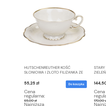
A
HUTSCHENREUTHER KOŚĆ
STARY
SŁONIOWA I ZŁOTO FILIŻANKA ZE
ZIELEŃ
SPODKIEM
55,25 zł
144,50
Do koszyka
Do koszyka
Cena
Cena
regularna:
regul
65,00 zł
170,00 z
Najniższa
Najni