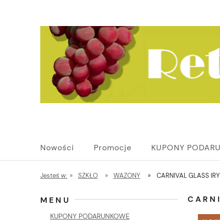
Nowości
Promocje
KUPONY PODAR
Jesteś w:
»
SZKŁO
»
WAZONY
»
CARNIVAL GLASS I
CARN
MENU
KUPONY PODARUNKOWE