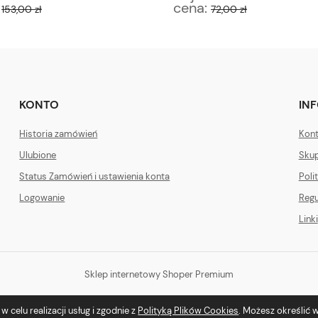
:
cena:
153,00 zł
72,00 zł
KONTO
IN
Historia zamówień
Kont
Ulubione
Skup
Status Zamówień i ustawienia konta
Poli
Logowanie
Regu
Linki
Sklep internetowy Shoper Premium
 celu realizacji usług i zgodnie z
Polityką Plików Cookies
. Możesz określić