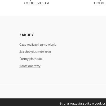
cena:
cena
58,50 zł
ZAKUPY
Czas realizacji zamówienia
Jak złożyć zamówienie
Formy płatności
Koszt dostawy
Strona korzysta z plików cookies w