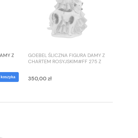
DAMY Z
GOEBEL ŚLICZNA FIGURA DAMY Z
TIEFEN
CHARTEM ROSYJSKIM#FF 275 Z
SŁONIO
1959 ROKU
WAZON
 koszyka
350,00 zł
125,00 