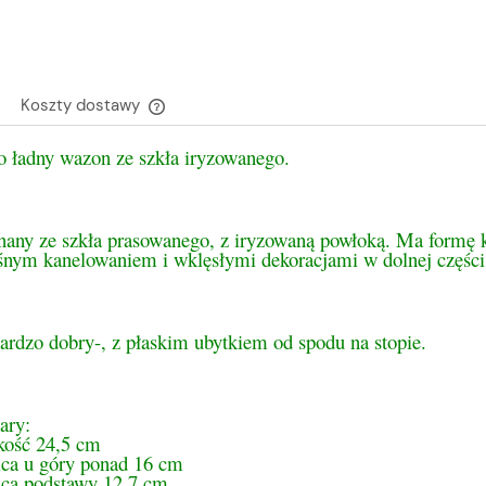
Koszty dostawy
o ładny wazon ze szkła iryzowanego.
Cena nie zawiera ewentualnych kosztów
płatności
ny ze szkła prasowanego, z iryzowaną powłoką. Ma formę kie
śnym kanelowaniem i wklęsłymi dekoracjami w dolnej części
ardzo dobry-, z płaskim ubytkiem od spodu na stopie.
ary:
ość 24,5 cm
ica u góry ponad 16 cm
ica podstawy 12,7 cm