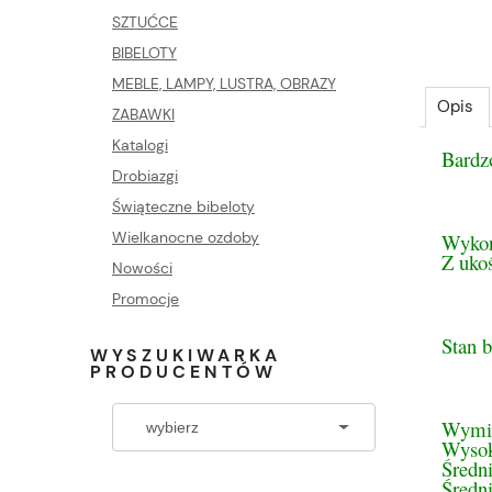
SZTUĆCE
BIBELOTY
MEBLE, LAMPY, LUSTRA, OBRAZY
Opis
ZABAWKI
Katalogi
Bardz
Drobiazgi
Świąteczne bibeloty
Wielkanocne ozdoby
Wykona
Z uko
Nowości
Promocje
Stan b
WYSZUKIWARKA
PRODUCENTÓW
Wymi
Wysok
Średn
Średn