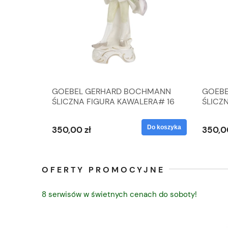
A
GOEBEL GERHARD BOCHMANN
GOEBE
IK ZE
ŚLICZNA FIGURA KAWALERA# 16
ŚLICZ
D
026-21
ROKU#
Do koszyka
Do koszyka
350,00 zł
350,0
OFERTY PROMOCYJNE
8 serwisów w świetnych cenach do soboty!