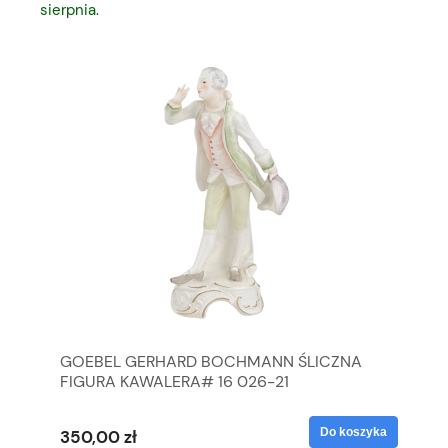
sierpnia.
GOEBEL GERHARD BOCHMANN ŚLICZNA
GO
FIGURA KAWALERA# 16 026-21
FI
yka
Do koszyka
350,00 zł
35