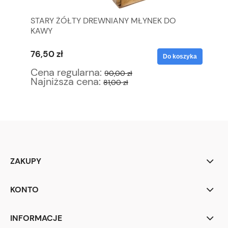
STARY ŻÓŁTY DREWNIANY MŁYNEK DO
OK
KAWY
NA
76,50 zł
10
yka
Do koszyka
Cena regularna:
Ce
90,00 zł
Najniższa cena:
Na
81,00 zł
ZAKUPY
KONTO
INFORMACJE