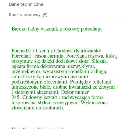
Dane techniczne
Koszty dostawy
Cena nie zawiera ewentualnych kosztów płatności
Bardzo ładny wazonik z różowej porcelany.
Pochodzi z Czech z Chodova (Karlovarský
Porcelán). Fason Jarmila. Porcelana różowa, którą
otrzymuje się dzięki dodatkowi złota. Śliczna,
pękata forma dekorowana niezwykłymi,
przepięknymi, wyrazistymi reliefami z długą,
smukła szyjką i ażurowymi uszkami
podkreślonymi złoceniami. Pomiędzy reliefami
umieszczone białe, drobne kwiatuszki ze złotymi
i zielonymi akcentami. Dekor numer
245. Cudowny kształt i zachwycająca forma
inspirowana stylem secesyjnym. Wykończona
złoceniami na konturach.