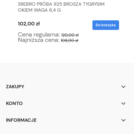
SREBRO PRÓBA 925 BROSZA TYGRYSIM
ZĄ
OKIEM WAGA 6,4 G
DE
102,00 zł
72
yka
Do koszyka
Cena regularna:
Ce
120,00 zł
Najniższa cena:
Na
108,00 zł
ZAKUPY
KONTO
INFORMACJE