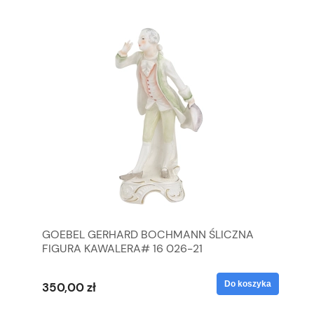
GOEBEL GERHARD BOCHMANN ŚLICZNA
GO
FIGURA KAWALERA# 16 026-21
FI
yka
Do koszyka
350,00 zł
35