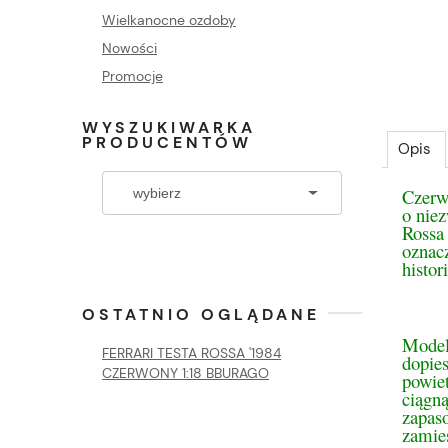
Wielkanocne ozdoby
Nowości
Promocje
WYSZUKIWARKA
PRODUCENTÓW
Opis
Czerwo
o nie
Rossa
oznacz
histor
OSTATNIO OGLĄDANE
Model 
FERRARI TESTA ROSSA '1984
dopie
CZERWONY 1:18 BBURAGO
powiet
ciągną
zapaso
zamies