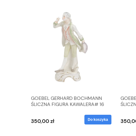
A
GOEBEL GERHARD BOCHMANN
GOEBE
IK ZE
ŚLICZNA FIGURA KAWALERA# 16
ŚLICZ
D
026-21
ROKU#
Do koszyka
Do koszyka
350,00 zł
350,0