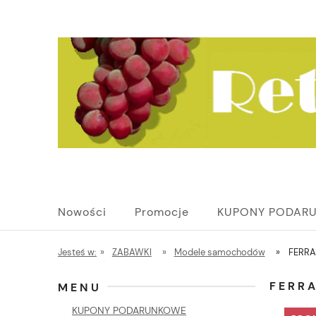
Nowości
Promocje
KUPONY PODAR
Jesteś w:
»
ZABAWKI
»
Modele samochodów
»
FERRA
FERRA
MENU
KUPONY PODARUNKOWE