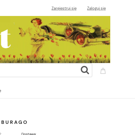
Zarejestruj się
Zaloguj się
e
 BBURAGO
:
Dostawa: