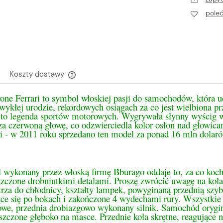
pole
Koszty dostawy
ne Ferrari to symbol włoskiej pasji do samochodów, która ud
Cena nie zawiera ewentualnych kosztów
zwykłej urodzie, rekordowych osiągach za co jest wielbiona
płatności
 to legenda sportów motorowych. Wygrywała słynny wyścig w 
a czerwoną głowę, co odzwierciedla kolor osłon nad głowica
ii - w 2011 roku sprzedano ten model za ponad 16 mln dolaró
wykonany przez włoską firmę Bburago oddaje to, za co kocha 
szczone drobniutkimi detalami. Proszę zwrócić uwagę na koła
rza do chłodnicy, kształty lampek, powyginaną przednią szybę
ce się po bokach i zakończone 4 wydechami rury. Wszystkie d
we, przednia drobiazgowo wykonany silnik. Samochód orygina
zczone głęboko na masce. Przednie koła skrętne, reagujące n