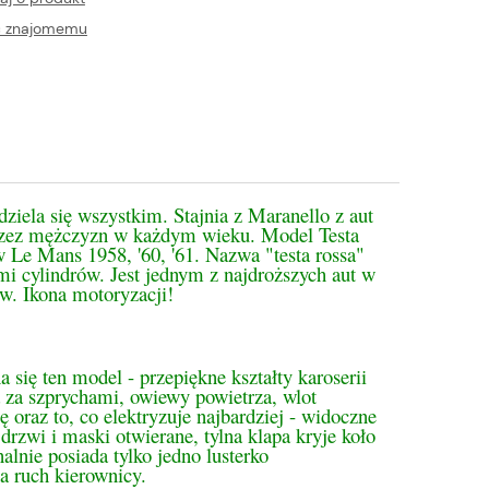
ć znajomemu
ziela się wszystkim. Stajnia z Maranello z aut
 przez mężczyzn w każdym wieku. Model Testa
Le Mans 1958, '60, '61. Nazwa "testa rossa"
mi cylindrów. Jest jednym z najdroższych aut w
w. Ikona motoryzacji!
się ten model - przepiękne kształty karoserii
 za szprychami, owiewy powietrza, wlot
 oraz to, co elektryzuje najbardziej - widoczne
rzwi i maski otwierane, tylna klapa kryje koło
lnie posiada tylko jedno lusterko
a ruch kierownicy.