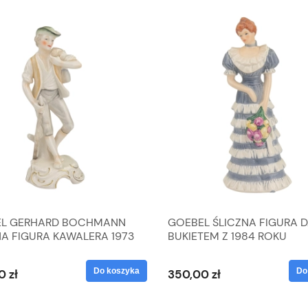
L GERHARD BOCHMANN
GOEBEL ŚLICZNA FIGURA 
NA FIGURA KAWALERA 1973
BUKIETEM Z 1984 ROKU
 1604022
Do koszyka
Do
0 zł
350,00 zł