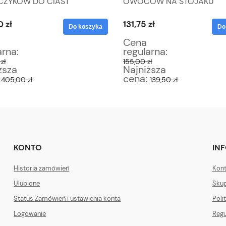
CZYKÓW DO CIAST
OWOCÓW NA STOJAKU
NE TRZONKI
 zł
131,75 zł
Do koszyka
Do
Cena
arna:
regularna:
zł
155,00 zł
ższa
Najniższa
:
cena:
405,00 zł
139,50 zł
KONTO
IN
Historia zamówień
Kont
Ulubione
Skup
Status Zamówień i ustawienia konta
Poli
Logowanie
Regu