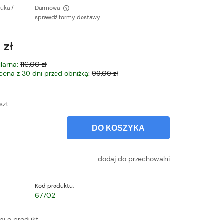
tuka /
Darmowa
sprawdź formy dostawy
ntualnych kosztów
 zł
larna:
110,00 zł
 cena z 30 dni przed obniżką:
99,00 zł
szt.
DO KOSZYKA
dodaj do przechowalni
Kod produktu:
67702
aj o produkt