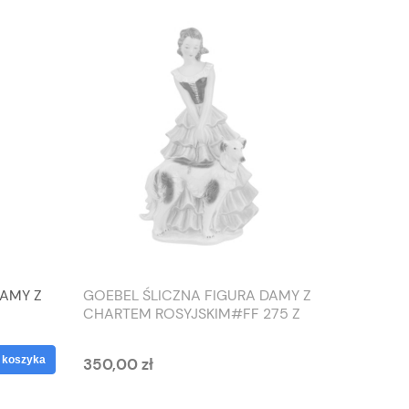
DAMY Z
GOEBEL ŚLICZNA FIGURA DAMY Z
TIEFEN
CHARTEM ROSYJSKIM#FF 275 Z
SŁONIO
1959 ROKU
WAZON
 koszyka
350,00 zł
125,00 