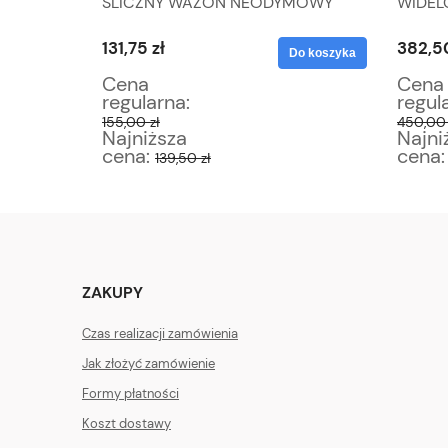
M
ŚLICZNY WAZON NEODYMOWY
WIDEL
G
ZMIENIAJĄCY BARWĘ
SREBR
131,75 zł
382,50
Do koszyka
Do koszyka
Cena
Cena
regularna:
regul
155,00 zł
450,00 
Najniższa
Najni
cena:
cena
139,50 zł
ZAKUPY
Czas realizacji zamówienia
Jak złożyć zamówienie
Formy płatności
Koszt dostawy