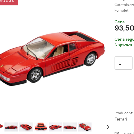
MOCJA
Ostatnia sz
komplet
Cena nie zawiera ewe
Cena:
płatności
93,50
Cena regu
Najniższa
Producent:
Ferrari
zapyt