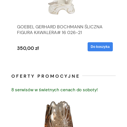
GOEBEL GERHARD BOCHMANN ŚLICZNA
GO
FIGURA KAWALERA# 16 026-21
FI
yka
Do koszyka
350,00 zł
35
OFERTY PROMOCYJNE
8 serwisów w świetnych cenach do soboty!