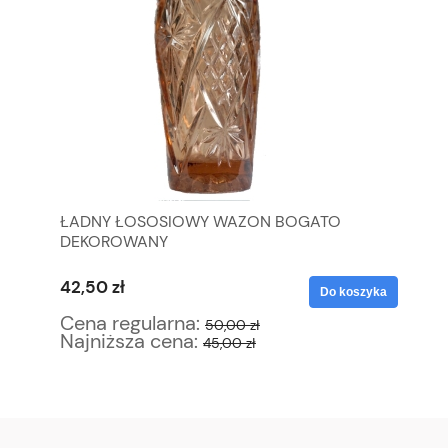
ŁADNY ŁOSOSIOWY WAZON BOGATO
S
DEKOROWANY
WA
42,50 zł
63
yka
Do koszyka
Cena regularna:
Ce
50,00 zł
Najniższa cena:
Na
45,00 zł