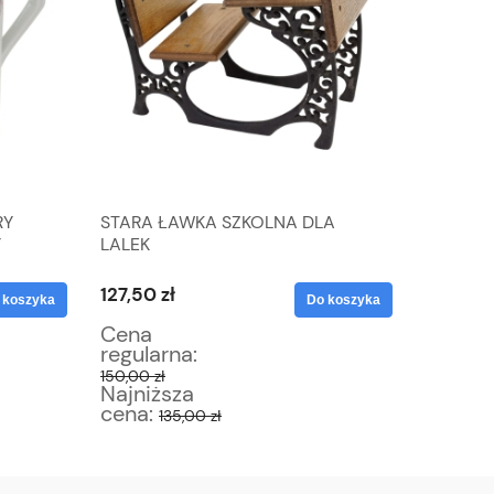
RY
STARA ŁAWKA SZKOLNA DLA
SREBRNE
Y
LALEK
SZMARA
PRÓBA 9
127,50 zł
93,50 z
 koszyka
Do koszyka
Cena
Cena
regularna:
regular
150,00 zł
110,00 zł
Najniższa
Najniż
cena:
cena:
135,00 zł
9