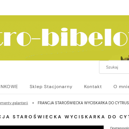
UNKOWE
Sklep Stacjonarny
Kontakt
O mni
ementy galanterii
»
FRANCJA STAROŚWIECKA WYCISKARKA DO CYTRU
CJA STAROŚWIECKA WYCISKARKA DO C
Dostępność