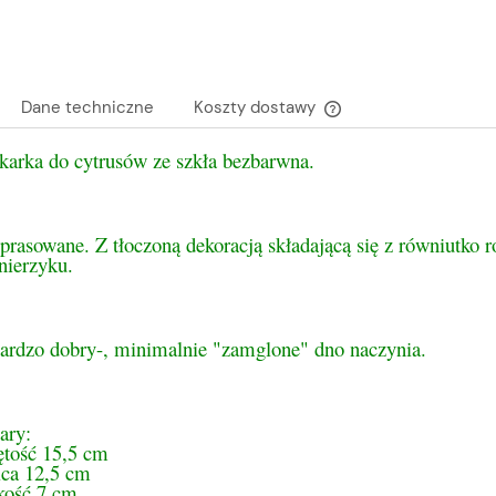
Dane techniczne
Koszty dostawy
karka do cytrusów ze szkła bezbarwna.
Cena nie zawiera ewen
płatności
prasowane. Z tłoczoną dekoracją składającą się z równiutko
nierzyku.
bardzo dobry-, minimalnie "zamglone" dno naczynia.
ary:
ętość 15,5 cm
ica 12,5 cm
ość 7 cm