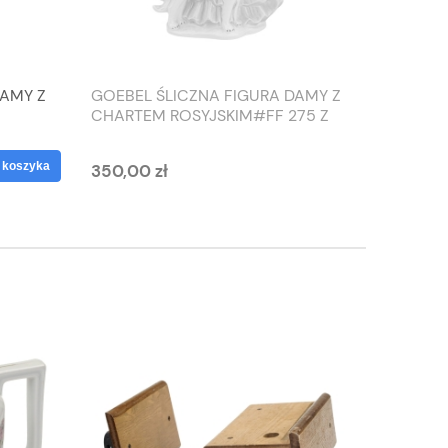
DAMY Z
GOEBEL ŚLICZNA FIGURA DAMY Z
TIEFEN
CHARTEM ROSYJSKIM#FF 275 Z
SŁONIO
1959 ROKU
WAZON
 koszyka
350,00 zł
125,00 