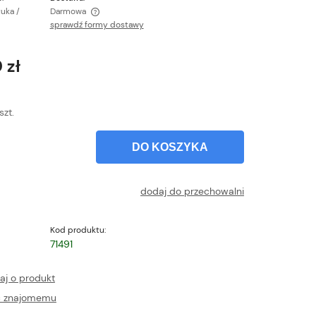
tuka /
Darmowa
sprawdź formy dostawy
ntualnych kosztów
 zł
szt.
DO KOSZYKA
dodaj do przechowalni
Kod produktu:
71491
aj o produkt
ć znajomemu