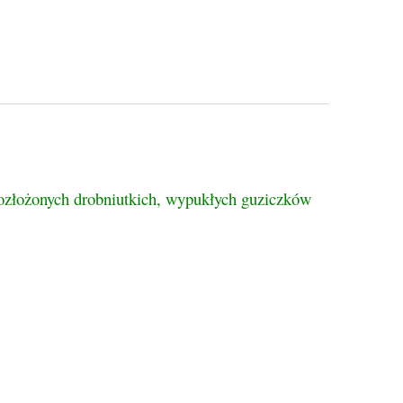
tualnych kosztów
 rozłożonych drobniutkich, wypukłych guziczków