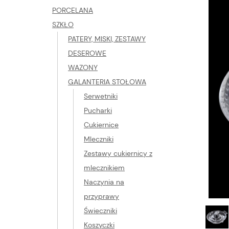
PORCELANA
SZKŁO
PATERY, MISKI, ZESTAWY
DESEROWE
WAZONY
GALANTERIA STOŁOWA
Serwetniki
Pucharki
Cukiernice
Mleczniki
Zestawy cukiernicy z
mlecznikiem
Naczynia na
przyprawy
Świeczniki
Koszyczki