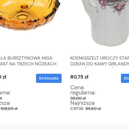
ŁA BURSZTYNOWA MISA
KOENIGSZELT UROCZY STA
WIAT NA TRZECH NÓŻKACH
DZBAN DO KAWY GIRLAND
KWIATÓW KOSZE RÓŻ
 zł
80,75 zł
Do koszyka
Do
Cena
arna:
regularna:
zł
95,00 zł
ższa
Najniższa
:
cena:
108,00 zł
85,50 zł