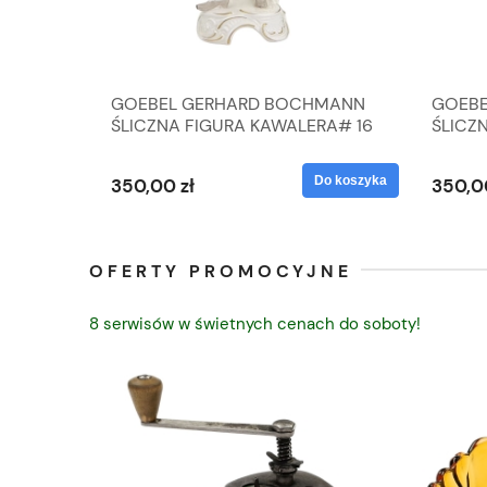
A
GOEBEL GERHARD BOCHMANN
GOEBE
IK ZE
ŚLICZNA FIGURA KAWALERA# 16
ŚLICZ
D
026-21
ROKU#
Do koszyka
Do koszyka
350,00 zł
350,0
OFERTY PROMOCYJNE
8 serwisów w świetnych cenach do soboty!