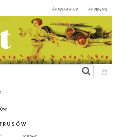
Zarejestruj się
Zaloguj się
e
SÓW
YTRUSÓW
:
Dostawa: