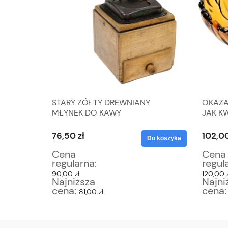
STARY ŻÓŁTY DREWNIANY
OKAZA
NA W
MŁYNEK DO KAWY
JAK K
76,50 zł
102,00
Do koszyka
Do koszyka
Cena
Cena
regularna:
regul
90,00 zł
120,00 
Najniższa
Najni
cena:
cena
81,00 zł