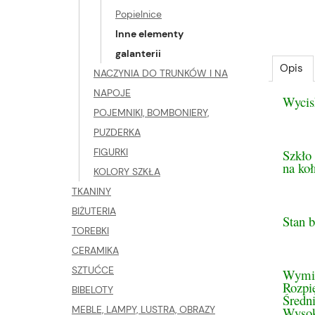
Popielnice
Inne elementy
galanterii
Opis
NACZYNIA DO TRUNKÓW I NA
NAPOJE
Wycis
POJEMNIKI, BOMBONIERY,
PUZDERKA
FIGURKI
Szkło 
na koł
KOLORY SZKŁA
TKANINY
BIŻUTERIA
Stan 
TOREBKI
CERAMIKA
SZTUĆCE
Wymi
Rozpi
BIBELOTY
Średn
MEBLE, LAMPY, LUSTRA, OBRAZY
Wysok