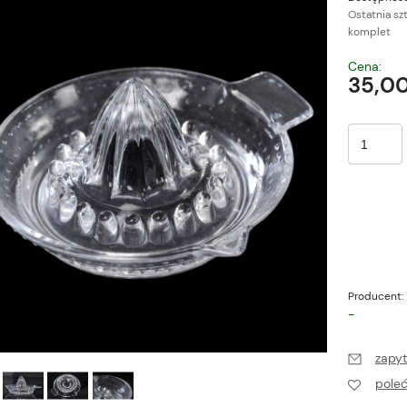
Ostatnia sz
komplet
Cena nie zawiera ewe
Cena:
płatności
35,00
Producent:
-
zapyt
pole